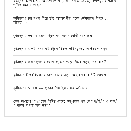
বরুড়ায় বলাৎকারের অভিযোগে মাদ্রাসা শিক্ষক আটক, গণপিটুনির চেষ্টায়
পুলিশ সদস্য আহত
কুমিল্লায় চর দখল নিয়ে দুই গ্রামবাসীর মধ্যে টেটাযুদ্ধে নিহত ১,
আহত ২০
কুমিল্লার নবাগত জেলা প্রশাসক হলেন রোজী আক্তার
কুমিল্লায় একই সময় দুই ট্রেন বিকল-লাইনচ্যুত; যোগাযোগ বন্ধ
কুমিল্লায় জলাবদ্ধতায় খোলা ড্রেনে পড়ে শিশুর মৃত্যু, দায় কার?
কুমিল্লা বিশ্ববিদ্যালয় ছাত্রদলের নতুন আহ্বায়ক কমিটি ঘোষণা
কুমিল্লায় ১ লাখ ৬০ হাজার পিস ইয়াবাসহ আটক-৫
কেন আত্মগোপন গেলেন শিবির নেতা; উদ্ধারের পর কেন ধ/র্ষ/ণ ও ভ্রু/
ণ নষ্টের মামলা দিল নারী?