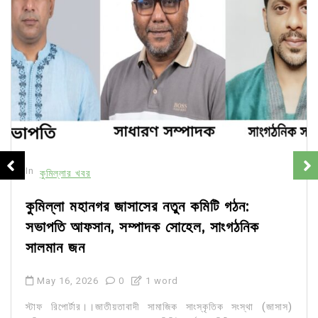
In
কুমিল্লার খবর
কুমিল্লা মহানগর জাসাসের নতুন কমিটি গঠন:
সভাপতি আফসান, সম্পাদক সোহেল, সাংগঠনিক
সালমান জন
May 16, 2026
0
1 word
স্টাফ রিপোর্টার।।জাতীয়তাবাদী সামাজিক সাংস্কৃতিক সংস্থা (জাসাস)