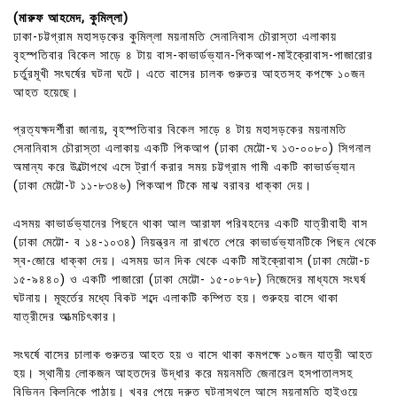
(মারুফ আহমেদ, কুমিল্লা)
ঢাকা-চট্টগ্রাম মহাসড়কের কুমিল্লা ময়নামতি সেনানিবাস চৌরাস্তা এলাকায়
বৃহস্পতিবার বিকেল সাড়ে ৪ টায় বাস-কাভার্ডভ্যান-পিকআপ-মাইক্রোবাস-পাজারোর
চর্তুরমূখী সংঘর্ষের ঘটনা ঘটে। এতে বাসের চালক গুরুতর আহতসহ কপক্ষে ১০জন
আহত হয়েছে।
প্রত্যক্ষদর্শীরা জানায়, বৃহস্পতিবার বিকেল সাড়ে ৪ টায় মহাসড়কের ময়নামতি
সেনানিবাস চৌরাস্তা এলাকায় একটি পিকআপ (ঢাকা মেট্টো-ঘ ১৩-০০৮০) সিগনাল
অমান্য করে উল্টোপথে এসে ট্রার্ণ করার সময় চট্টগ্রাম গামী একটি কাভার্ডভ্যান
(ঢাকা মেট্টো-ট ১১-৮৩৪৬) পিকআপ টিকে মাঝ বরাবর ধাক্কা দেয়।
এসময় কাভার্ডভ্যানের পিছনে থাকা আল আরাফা পরিবহনের একটি যাত্রীবাহী বাস
(ঢাকা মেট্টো- ব ১৪-১০৩৪) নিয়ন্ত্রন না রাখতে পেরে কাভার্ডভ্যানটিকে পিছন থেকে
স্ব-জোরে ধাক্কা দেয়। এসময় ডান দিক থেকে একটি মাইক্রোবাস (ঢাকা মেট্টো-চ
১৫-৯৪৪০) ও একটি পাজারো (ঢাকা মেট্টো- ১৫-০৮৭৮) নিজেদের মাধ্যমে সংঘর্ষ
ঘটনায়। মূহুর্তের মধ্যে বিকট শব্দে এলাকটি কম্পিত হয়। শুরুহয় বাসে থাকা
যাত্রীদের আত্মচিৎকার।
সংঘর্ষে বাসের চালাক গুরুতর আহত হয় ও বাসে থাকা কমপক্ষে ১০জন যাত্রী আহত
হয়। স্থানীয় লোকজন আহতদের উদ্ধার করে ময়নমতি জেনারেল হসপাতালসহ
বিভিন্ন ক্লিনিকে পাঠায়। খবর পেয়ে দ্রুত ঘটনাস্থলে আসে ময়নামতি হাইওয়ে