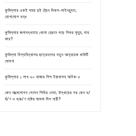
কুমিল্লায় একই সময় দুই ট্রেন বিকল-লাইনচ্যুত;
যোগাযোগ বন্ধ
কুমিল্লায় জলাবদ্ধতায় খোলা ড্রেনে পড়ে শিশুর মৃত্যু, দায়
কার?
কুমিল্লা বিশ্ববিদ্যালয় ছাত্রদলের নতুন আহ্বায়ক কমিটি
ঘোষণা
কুমিল্লায় ১ লাখ ৬০ হাজার পিস ইয়াবাসহ আটক-৫
কেন আত্মগোপন গেলেন শিবির নেতা; উদ্ধারের পর কেন ধ/
র্ষ/ণ ও ভ্রু/ণ নষ্টের মামলা দিল নারী?