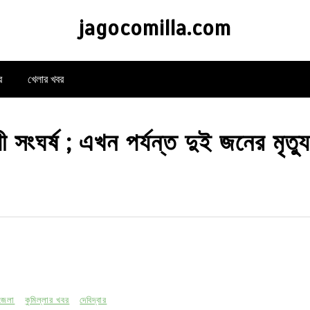
jagocomilla.com
র
খেলার খবর
য়ী সংঘর্ষ ; এখন পর্যন্ত দুই জনের মৃত
 জেলা
কুমিল্লার খবর
দেবিদ্বার