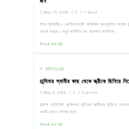
জন
May 16, 2026
0
1 word
স্টাফ রিপোর্টার।।জাতীয়তাবাদী সামাজিক সাংস্কৃতিক সংস্থা (
দেওয়া হয়েছে। নতুন কমিটিতে ডাঃ আফসান আনিসকে...
Read out all
In
কুমিল্লার খবর
চান্দিনায় স্বামীর কাছ থেকে স্ত্রীকে ছিনিয়ে ন
May 4, 2026
0
2 words
চান্দিনা প্রতিনিধি: কুমিল্লার চান্দিনায় আত্মীয়ের বাড়িতে বেড
একটি চক্র। ঘটনার সাথে...
Read out all