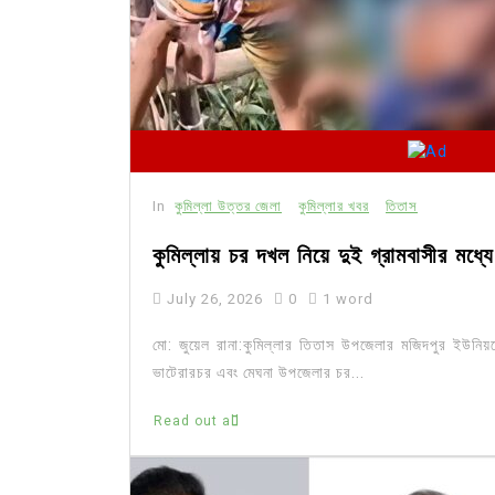
In
কুমিল্লা উত্তর জেলা
কুমিল্লার খবর
তিতাস
কুমিল্লায় চর দখল নিয়ে দুই গ্রামবাসীর মধ্
July 26, 2026
0
1 word
মো: জুয়েল রানা:কুমিল্লার তিতাস উপজেলার মজিদপুর ইউনিয়
ভাটেরারচর এবং মেঘনা উপজেলার চর...
Read out all