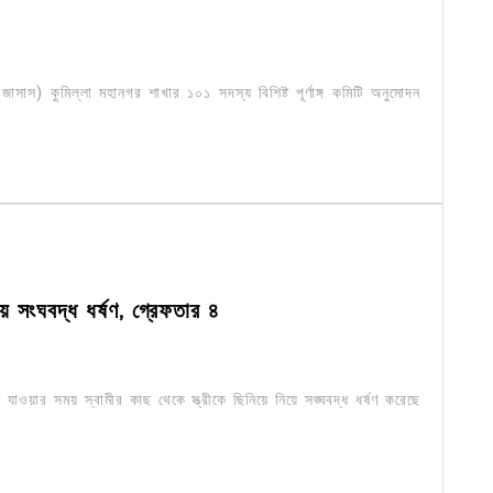
জাসাস) কুমিল্লা মহানগর শাখার ১০১ সদস্য বিশিষ্ট পূর্ণাঙ্গ কমিটি অনুমোদন
িয়ে সংঘবদ্ধ ধর্ষণ, গ্রেফতার ৪
়াতে যাওয়ার সময় স্বামীর কাছ থেকে স্ত্রীকে ছিনিয়ে নিয়ে সঙ্ঘবদ্ধ ধর্ষণ করেছে