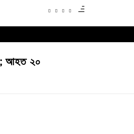
্যু; আহত ২০