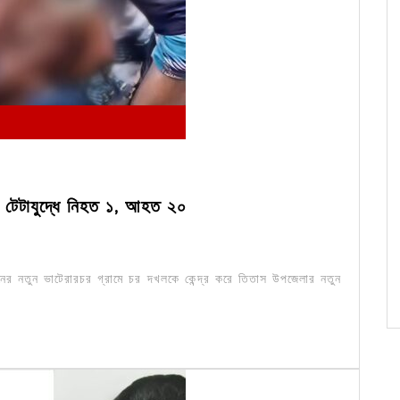
যে টেটাযুদ্ধে নিহত ১, আহত ২০
নের নতুন ভাটেরারচর গ্রামে চর দখলকে কেন্দ্র করে তিতাস উপজেলার নতুন