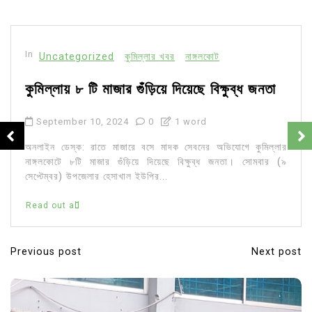
In
Uncategorized
কুমিল্লার খবর
নাঙ্গলকোট
কুমিল্লায় ৮ টি মাজার গুঁড়িয়ে দিয়েছে বিক্ষুব্ধ জনতা
September 10, 2024
0
1 word
অনলাইন ডেস্ক: রাতে মাজারে বসে মাদক সেবনের অভিযোগে কুমিল্লার
নাঙ্গলকোটে ৮টি মাজার গুঁড়িয়ে দিয়েছে বিক্ষুব্ধ জনতা। সোমবার (৯
সেপ্টেম্বর) উপজেলার হেসাখাল ইউপির...
Read out all
Previous post
Next post
P
o
s