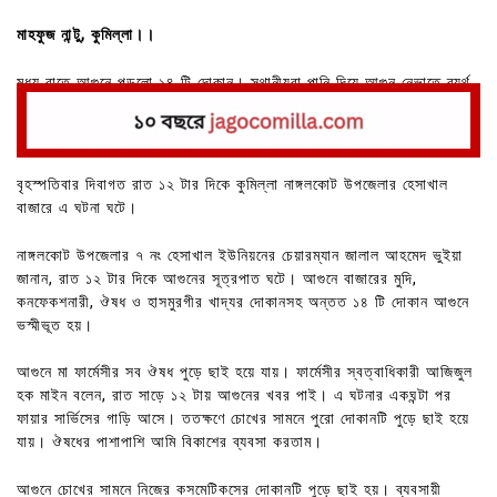
মাহফুজ নান্টু, কুমিল্লা।।
মধ্য রাতে আগুনে পুড়লো ১৪ টি দোকান। স্থানীয়রা পানি দিয়ে আগুন নেভাতে ব্যর্থ
হয়। ফায়ার সার্ভিসের গাড়ী ঘটনাস্থলে আসার আগে সব পুড়ে ছাই হয়ে যায়।
বৃহস্পতিবার দিবাগত রাত ১২ টার দিকে কুমিল্লা নাঙ্গলকোট উপজেলার হেসাখাল
বাজারে এ ঘটনা ঘটে।
নাঙ্গলকোট উপজেলার ৭ নং হেসাখাল ইউনিয়নের চেয়ারম্যান জালাল আহমেদ ভুইয়া
জানান, রাত ১২ টার দিকে আগুনের সূত্রপাত ঘটে। আগুনে বাজারের মুদি,
কনফেকশনারী, ঔষধ ও হাসমুরগীর খাদ্যর দোকানসহ অন্তত ১৪ টি দোকান আগুনে
ভস্মীভূত হয়।
আগুনে মা ফার্মেসীর সব ঔষধ পুড়ে ছাই হয়ে যায়। ফার্মেসীর স্বত্বাধিকারী আজিজুল
হক মাইন বলেন, রাত সাড়ে ১২ টায় আগুনের খবর পাই। এ ঘটনার একঘন্টা পর
ফায়ার সার্ভিসের গাড়ি আসে। ততক্ষণে চোখের সামনে পুরো দোকানটি পুড়ে ছাই হয়ে
যায়। ঔষধের পাশাপাশি আমি বিকাশের ব্যবসা করতাম।
আগুনে চোখের সামনে নিজের কসমেটিকসের দোকানটি পুড়ে ছাই হয়। ব্যবসায়ী