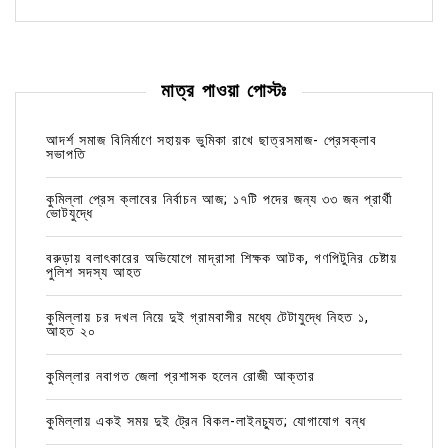
মাত্র পাওয়া পোস্টঃ
আদর্শ সমাজ বিনির্মাণে সহায়ক ভুমিকা রাখে ছাত্রসমাজ- প্রেসক্লাব
সভাপতি
কুমিল্লা প্রেস ক্লাবের নির্বাচন আজ; ১৭টি পদের জন্য ৩৩ জন প্রার্থী
ভোটযুদ্ধে
বরুড়ায় বলাৎকারের অভিযোগে মাদ্রাসা শিক্ষক আটক, গণপিটুনির চেষ্টায়
পুলিশ সদস্য আহত
কুমিল্লায় চর দখল নিয়ে দুই গ্রামবাসীর মধ্যে টেটাযুদ্ধে নিহত ১,
আহত ২০
কুমিল্লার নবাগত জেলা প্রশাসক হলেন রোজী আক্তার
কুমিল্লায় একই সময় দুই ট্রেন বিকল-লাইনচ্যুত; যোগাযোগ বন্ধ