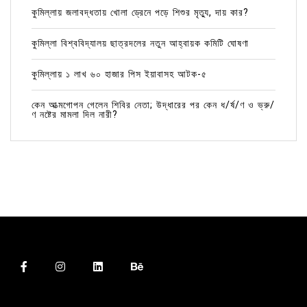
কুমিল্লায় জলাবদ্ধতায় খোলা ড্রেনে পড়ে শিশুর মৃত্যু, দায় কার?
কুমিল্লা বিশ্ববিদ্যালয় ছাত্রদলের নতুন আহ্বায়ক কমিটি ঘোষণা
কুমিল্লায় ১ লাখ ৬০ হাজার পিস ইয়াবাসহ আটক-৫
কেন আত্মগোপন গেলেন শিবির নেতা; উদ্ধারের পর কেন ধ/র্ষ/ণ ও ভ্রু/
ণ নষ্টের মামলা দিল নারী?