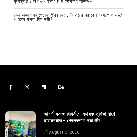
কুমিল্লায় ১ লাখ ৬০ হাজার পিস ইয়াবাসহ আটক-৫
কেন আত্মগোপন গেলেন শিবির নেতা; উদ্ধারের পর কেন ধ/র্ষ/ণ ও ভ্রু/
ণ নষ্টের মামলা দিল নারী?
আদর্শ সমাজ বিনির্মাণে সহায়ক ভুমিকা রাখে
ছাত্রসমাজ- প্রেসক্লাব সভাপতি
August 6, 2026