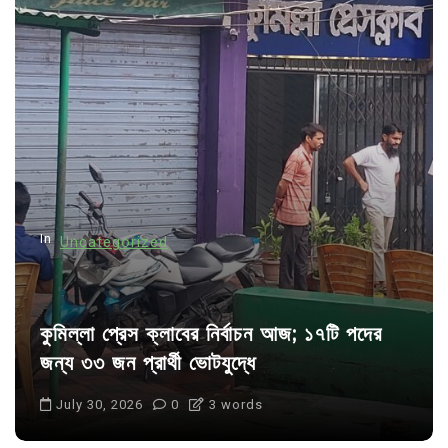
v
i
g
a
t
i
o
n
In
Uncategorized
কুমিল্লা প্রেস ক্লাবের নির্বাচন আজ; ১৭টি পদের
জন্য ৩৩ জন প্রার্থী ভোটযুদ্ধে
July 30, 2026
0
3 words