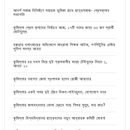
আদর্শ সমাজ বিনির্মাণে সহায়ক ভুমিকা রাখে ছাত্রসমাজ- প্রেসক্লাব
সভাপতি
কুমিল্লা প্রেস ক্লাবের নির্বাচন আজ; ১৭টি পদের জন্য ৩৩ জন প্রার্থী
ভোটযুদ্ধে
বরুড়ায় বলাৎকারের অভিযোগে মাদ্রাসা শিক্ষক আটক, গণপিটুনির চেষ্টায়
পুলিশ সদস্য আহত
কুমিল্লায় চর দখল নিয়ে দুই গ্রামবাসীর মধ্যে টেটাযুদ্ধে নিহত ১,
আহত ২০
কুমিল্লার নবাগত জেলা প্রশাসক হলেন রোজী আক্তার
কুমিল্লায় একই সময় দুই ট্রেন বিকল-লাইনচ্যুত; যোগাযোগ বন্ধ
কুমিল্লায় জলাবদ্ধতায় খোলা ড্রেনে পড়ে শিশুর মৃত্যু, দায় কার?
কুমিল্লা বিশ্ববিদ্যালয় ছাত্রদলের নতুন আহ্বায়ক কমিটি ঘোষণা