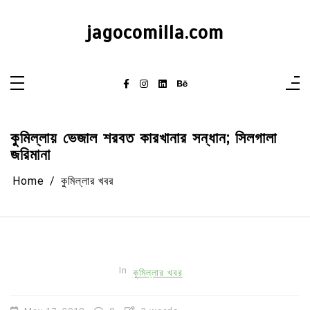
Skip
to
content
jagocomilla.com
কুমিল্লায় ভেজাল শরবত কারখানার সন্ধান; সিলগালা
জরিমানা
Home
কুমিল্লার খবর
In
কুমিল্লার খবর