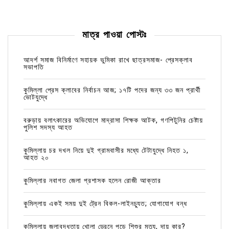
মাত্র পাওয়া পোস্টঃ
আদর্শ সমাজ বিনির্মাণে সহায়ক ভুমিকা রাখে ছাত্রসমাজ- প্রেসক্লাব
সভাপতি
কুমিল্লা প্রেস ক্লাবের নির্বাচন আজ; ১৭টি পদের জন্য ৩৩ জন প্রার্থী
ভোটযুদ্ধে
বরুড়ায় বলাৎকারের অভিযোগে মাদ্রাসা শিক্ষক আটক, গণপিটুনির চেষ্টায়
পুলিশ সদস্য আহত
কুমিল্লায় চর দখল নিয়ে দুই গ্রামবাসীর মধ্যে টেটাযুদ্ধে নিহত ১,
আহত ২০
কুমিল্লার নবাগত জেলা প্রশাসক হলেন রোজী আক্তার
কুমিল্লায় একই সময় দুই ট্রেন বিকল-লাইনচ্যুত; যোগাযোগ বন্ধ
কুমিল্লায় জলাবদ্ধতায় খোলা ড্রেনে পড়ে শিশুর মৃত্যু, দায় কার?