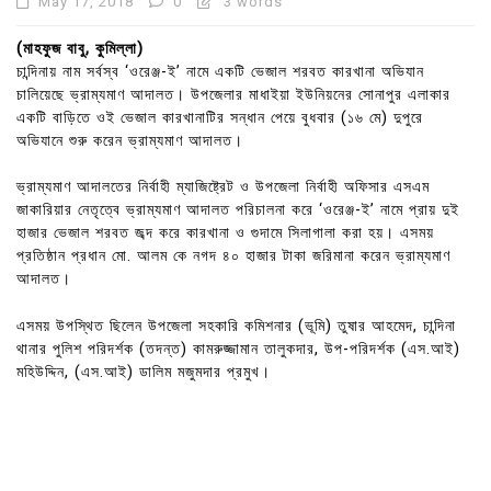
May 17, 2018
0
3 words
(মাহফুজ বাবু, কুমিল্লা)
চান্দিনায় নাম সর্বস্ব ‘ওরেঞ্জ-ই’ নামে একটি ভেজাল শরবত কারখানা অভিযান
চালিয়েছে ভ্রাম্যমাণ আদালত। উপজেলার মাধাইয়া ইউনিয়নের সোনাপুর এলাকার
একটি বাড়িতে ওই ভেজাল কারখানাটির সন্ধান পেয়ে বুধবার (১৬ মে) দুপুরে
অভিযানে শুরু করেন ভ্রাম্যমাণ আদালত।
ভ্রাম্যমাণ আদালতের নির্বাহী ম্যাজিষ্ট্রেট ও উপজেলা নির্বাহী অফিসার এসএম
জাকারিয়ার নেতৃত্বে ভ্রাম্যমাণ আদালত পরিচালনা করে ‘ওরেঞ্জ-ই’ নামে প্রায় দুই
হাজার ভেজাল শরবত জব্দ করে কারখানা ও গুদামে সিলাগালা করা হয়। এসময়
প্রতিষ্ঠান প্রধান মো. আলম কে নগদ ৪০ হাজার টাকা জরিমানা করেন ভ্রাম্যমাণ
আদালত।
এসময় উপস্থিত ছিলেন উপজেলা সহকারি কমিশনার (ভূমি) তুষার আহমেদ, চান্দিনা
থানার পুলিশ পরিদর্শক (তদন্ত) কামরুজ্জামান তালুকদার, উপ-পরিদর্শক (এস.আই)
মহিউদ্দিন, (এস.আই) ডালিম মজুমদার প্রমুখ।