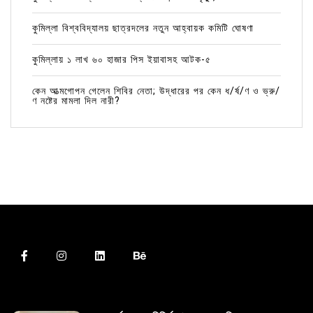
কুমিল্লা বিশ্ববিদ্যালয় ছাত্রদলের নতুন আহ্বায়ক কমিটি ঘোষণা
কুমিল্লায় ১ লাখ ৬০ হাজার পিস ইয়াবাসহ আটক-৫
কেন আত্মগোপন গেলেন শিবির নেতা; উদ্ধারের পর কেন ধ/র্ষ/ণ ও ভ্রু/
ণ নষ্টের মামলা দিল নারী?