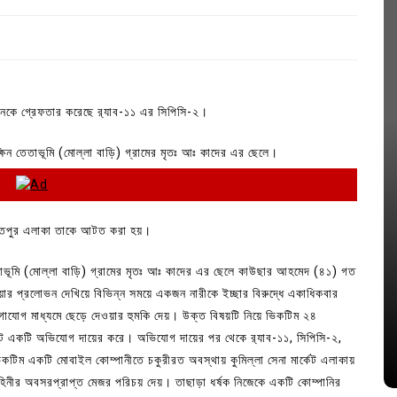
জনকে গ্রেফতার করেছে র‌্যাব-১১ এর সিপিসি-২।
ষিন তেতাভূমি (মোল্লা বাড়ি) গ্রামের মৃতঃ আঃ কাদের এর ছেলে।
চিন্তপুর এলাকা তাকে আটত করা হয়।
In
Uncategorized
িন তেতাভূমি (মোল্লা বাড়ি) গ্রামের মৃতঃ আঃ কাদের এর ছেলে কাউছার আহমেদ (৪১) গত
ার প্রলোভন দেখিয়ে বিভিন্ন সময়ে একজন নারীকে ইচ্ছার বিরুদ্ধে একাধিকবার
জ; ১৭টি
আদর্শ সমাজ বিনির্মাণে সহায়ক ভুমিকা রাখে
যোগাযোগ মাধ্যমে ছেড়ে দেওয়ার হুমকি দেয়। উক্ত বিষয়টি নিয়ে ভিকটিম ২৪
ে
ছাত্রসমাজ- প্রেসক্লাব সভাপতি
নিকট একটি অভিযোগ দায়ের করে। অভিযোগ দায়ের পর থেকে র‌্যাব-১১, সিপিসি-২,
August 6, 2026
0
ভিকটিম একটি মোবাইল কোম্পানীতে চকুরীরত অবস্থায় কুমিল্লা সেনা মার্কেট এলাকায়
বহিনীর অবসরপ্রাপ্ত মেজর পরিচয় দেয়। তাছাড়া ধর্ষক নিজেকে একটি কোম্পানির