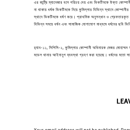
এর কান্ট্রি ম্যানেজার বলে পরিচয় দেয় এবং ভিকটিমকে উক্ত কোম্
না থাকায় ধর্ষক ভিকটিমকে নিয়ে কুমিল্লার বিভিন্ন স্থানে কোম্প
স্থানে ভিকটিমকে ধর্ষণ করে। প্রাথমিক অনুসন্ধান ও গ্রেফতারকৃত 
বিভিন্ন সময়ে ধর্ষন এবং সামাজিক যোগাযোগ মাধ্যমে ধর্ষনের ছবি ভ
র‌্যাব-১১, সিপিসি-২, কুমিল্লার কোম্পানী অধিনায়ক মেজর মোহাম্ম
মডেল থানায় আইনানুগ ব্যবস্থা গ্রহণ করা হয়েছে। ধর্ষনের মতো সা
LEA
Your email address will not be published.
Requ