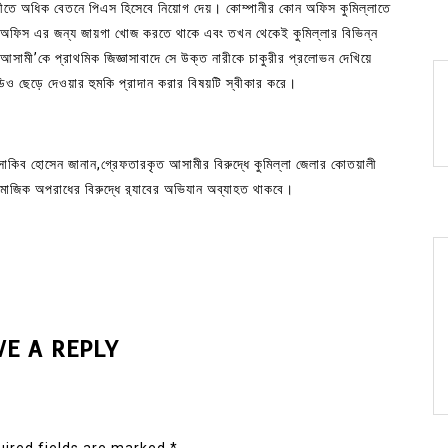
পানীতে অধিক বেতনে পিএস হিসেবে নিয়োগ দেয়। কোম্পানীর কোন অফিস কুমিল্লাতে
ানীর অফিস এর জন্য জায়গা খোজ করতে থাকে এবং তখন থেকেই কুমিল্লার বিভিন্ন
আসামী’কে প্রাথমিক জিজ্ঞাসাবাদে সে উক্ত নারীকে চাকুরীর প্রলোভন দেখিয়ে
িডিও ছেড়ে দেওয়ার হুমকি প্রাদান করার বিষয়টি স্বীকার করে।
দ সাকিব হোসেন জানান,গ্রেফতারকৃত আসামীর বিরুদ্ধে কুমিল্লা জেলার কোতয়ালী
মাজিক অপরাধের বিরুদ্ধে র‌্যাবের অভিযান অব্যাহত থাকবে।
VE A REPLY
ired fields are marked
*