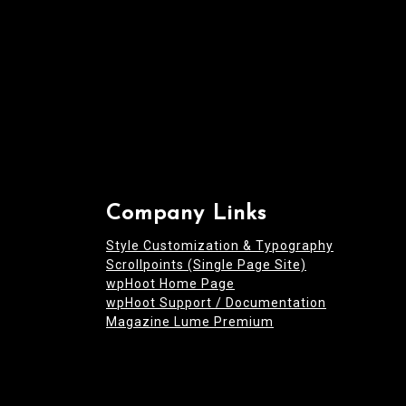
n
Company Links
Style Customization & Typography
Scrollpoints (Single Page Site)
wpHoot Home Page
wpHoot Support / Documentation
Magazine Lume Premium