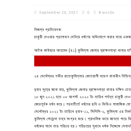
September 26, 2021
0
8 words
নিজস্ব প্রতিবেদক:
চাকুরী দেওয়ার প্রলোভন দেখিয়ে ধর্ষণের অভিযোগে করার দায়ে এক
আটক কাউছার আহমেদ (৪১) কুমিল্লা জেলার ব্রাক্ষনপাড়া থানার দক্
২৪ সেপ্টেম্বর গভীর রাতেকুমিল্লার কোতয়ালী মডেল থানাধীন নিশ্
In
Uncategorized
র‌্যাব সূত্রে জানা যায়, কুমিল্লা জেলার ব্রাক্ষনপাড়া থানার দক্ষ
১৮ জুন ২০২১ হতে ০৮ আগস্ট ২০২০ ইং তারিখ পর্যন্ত চাকুরী দেওয়
কুমিল্লা প্রেস ক্লাবের নির্বাচন আ
জোরপূর্বক ধর্ষন করে। পরবতীর্তে ধর্ষনের ছবি ও ভিডিও সামাজিক 
পদের জন্য ৩৩ জন প্রার্থী ভোটযুদ্ধ
সেপ্টেম্বর ২০২১ ইং তারিখে র‌্যাব-১১, সিপিসি-২, কুমিল্লা এর 
July 30, 2026
0
3 words
কুমিল্লা গোয়েন্দা তথ্য সংগ্রহ করে। প্রাথমিক ভাবে জানতে পারে 
ধর্ষকের সাথে তার পরিচয় হয়। পরিচয়ের সুবাধে ধর্ষক নিজেকে সেনা