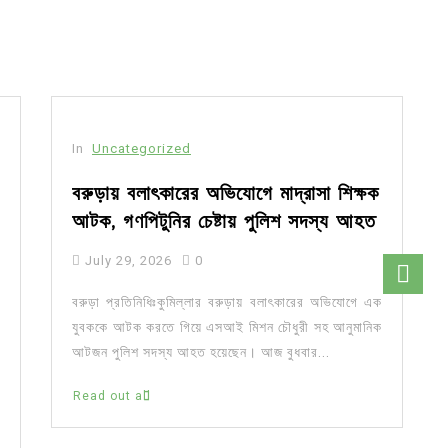
In
Uncategorized
বরুড়ায় বলাৎকারের অভিযোগে মাদ্রাসা শিক্ষক
আটক, গণপিটুনির চেষ্টায় পুলিশ সদস্য আহত
July 29, 2026
0
বরুড়া প্রতিনিধিঃকুমিল্লার বরুড়ায় বলাৎকারের অভিযোগে এক
যুবককে আটক করতে গিয়ে এসআই মিশন চৌধুরী সহ আনুমানিক
আটজন পুলিশ সদস্য আহত হয়েছেন। আজ বুধবার...
Read out all