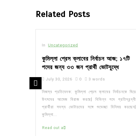
Related Posts
In
Uncategorized
া রাখে
কুমিল্লা প্রেস ক্লাবের নির্বাচন আজ; ১৭টি
পদের জন্য ৩৩ জন প্রার্থী ভোটযুদ্ধে
July 30, 2026
0
3 words
ঠনের আয়োজনে
নিজস্ব প্রতিবেদক: কুমিল্লা প্রেস ক্লাবের নির্বাচনকে ঘিরে
্ষ্যে আলোচনা
উৎসবের আমেজ বিরাজ করছে| বিভিন্ন পদে প্রতিদ্বন্দ্বী
 কর্মশালা ৮
প্রার্থীরা সদস্য ভোটারদের সঙ্গে শুভেচ্ছা বিনিময় করছেন|
কুমিল্লা...
Read out all