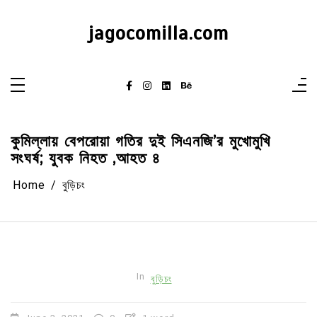
Skip
to
content
jagocomilla.com
কুমিল্লায় বেপরোয়া গতির দুই সিএনজি’র মুখোমুখি
সংঘর্ষ; যুবক নিহত ,আহত ৪
Home
বুড়িচং
In
বুড়িচং