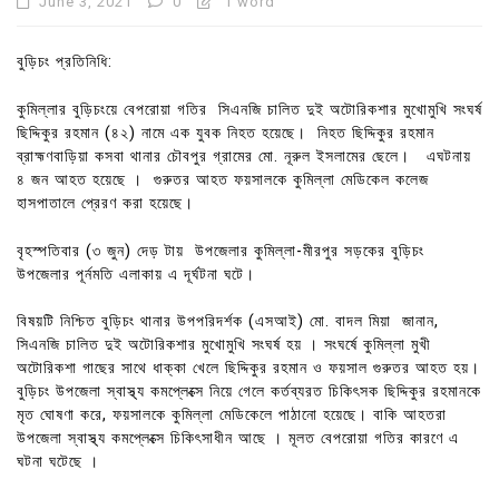
June 3, 2021
0
1 word
বুড়িচং প্রতিনিধি:
কুমিল্লার বুড়িচংয়ে বেপরোয়া গতির সিএনজি চালিত দুই অটোরিকশার মুখোমুখি সংঘর্ষ
ছিদ্দিকুর রহমান (৪২) নামে এক যুবক নিহত হয়েছে। নিহত ছিদ্দিকুর রহমান
ব্রাহ্মণবাড়িয়া কসবা থানার চৌবপুর গ্রামের মো. নূরুল ইসলামের ছেলে। এঘটনায়
৪ জন আহত হয়েছে । গুরুতর আহত ফয়সালকে কুমিল্লা মেডিকেল কলেজ
হাসপাতালে প্রেরণ করা হয়েছে।
বৃহস্পতিবার (৩ জুন) দেড় টায় উপজেলার কুমিল্লা-মীরপুর সড়কের বুড়িচং
উপজেলার পূর্নমতি এলাকায় এ দূর্ঘটনা ঘটে।
বিষয়টি নিশ্চিত বুড়িচং থানার উপপরিদর্শক (এসআই) মো. বাদল মিয়া জানান,
সিএনজি চালিত দুই অটোরিকশার মুখোমুখি সংঘর্ষ হয় । সংঘর্ষে কুমিল্লা মুখী
অটোরিকশা গাছের সাথে ধাক্কা খেলে ছিদ্দিকুর রহমান ও ফয়সাল গুরুতর আহত হয়।
বুড়িচং উপজেলা স্বাস্থ্য কমপ্লেক্সে নিয়ে গেলে কর্তব্যরত চিকিৎসক ছিদ্দিকুর রহমানকে
মৃত ঘোষণা করে, ফয়সালকে কুমিল্লা মেডিকেলে পাঠানো হয়েছে। বাকি আহতরা
উপজেলা স্বাস্থ্য কমপ্লেক্সে চিকিৎসাধীন আছে । মূলত বেপরোয়া গতির কারণে এ
ঘটনা ঘটেছে ।