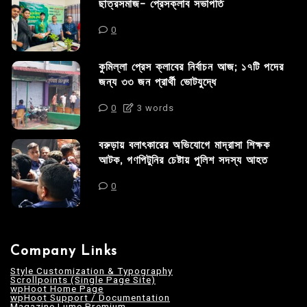
ছাত্রসমাজ- প্রেসক্লাব সভাপতি
0
কুমিল্লা প্রেস ক্লাবের নির্বাচন আজ; ১৭টি পদের
জন্য ৩৩ জন প্রার্থী ভোটযুদ্ধে
0
3 words
বরুড়ায় বলাৎকারের অভিযোগে মাদ্রাসা শিক্ষক
আটক, গণপিটুনির চেষ্টায় পুলিশ সদস্য আহত
0
Company Links
Style Customization & Typography
Scrollpoints (Single Page Site)
wpHoot Home Page
wpHoot Support / Documentation
Magazine Lume Premium