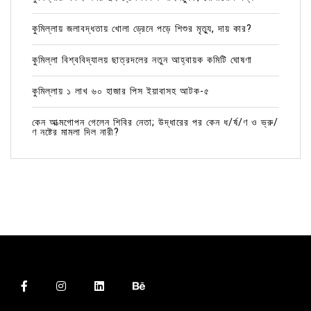
কুমিল্লায় জলাবদ্ধতায় খোলা ড্রেনে পড়ে শিশুর মৃত্যু, দায় কার?
কুমিল্লা বিশ্ববিদ্যালয় ছাত্রদলের নতুন আহ্বায়ক কমিটি ঘোষণা
কুমিল্লায় ১ লাখ ৬০ হাজার পিস ইয়াবাসহ আটক-৫
কেন আত্মগোপন গেলেন শিবির নেতা; উদ্ধারের পর কেন ধ/র্ষ/ণ ও ভ্রু/
ণ নষ্টের মামলা দিল নারী?