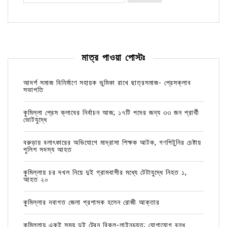
মাত্র পাওয়া পোস্টঃ
আদর্শ সমাজ বিনির্মাণে সহায়ক ভুমিকা রাখে ছাত্রসমাজ- প্রেসক্লাব
সভাপতি
কুমিল্লা প্রেস ক্লাবের নির্বাচন আজ; ১৭টি পদের জন্য ৩৩ জন প্রার্থী
ভোটযুদ্ধে
বরুড়ায় বলাৎকারের অভিযোগে মাদ্রাসা শিক্ষক আটক, গণপিটুনির চেষ্টায়
পুলিশ সদস্য আহত
কুমিল্লায় চর দখল নিয়ে দুই গ্রামবাসীর মধ্যে টেটাযুদ্ধে নিহত ১,
আহত ২০
কুমিল্লার নবাগত জেলা প্রশাসক হলেন রোজী আক্তার
কুমিল্লায় একই সময় দুই ট্রেন বিকল-লাইনচ্যুত; যোগাযোগ বন্ধ