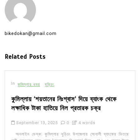
bikedokan@gmail.com
Related Posts
In
কুমিল্লার খবর
বুড়িচং
কুমিল্লায় ‘শয়তানের নিঃশ্বাস’ দিয়ে ব্যাংক থেকে
লক্ষাধিক টাকা হাতিয়ে নিল প্রতারক চক্র
September 13, 2025
0
4 words
অনলাইন ডেস্ক: কুমিল্লার বুড়িচং উপজেলায় সোনালী ব্যাংকের ভিতরে