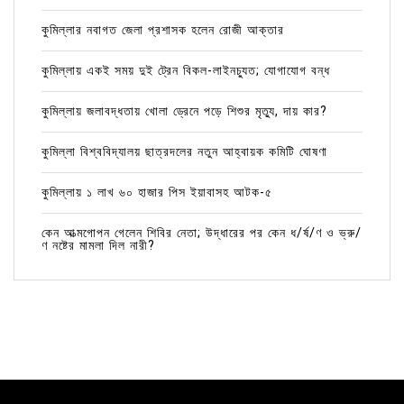
কুমিল্লার নবাগত জেলা প্রশাসক হলেন রোজী আক্তার
কুমিল্লায় একই সময় দুই ট্রেন বিকল-লাইনচ্যুত; যোগাযোগ বন্ধ
কুমিল্লায় জলাবদ্ধতায় খোলা ড্রেনে পড়ে শিশুর মৃত্যু, দায় কার?
কুমিল্লা বিশ্ববিদ্যালয় ছাত্রদলের নতুন আহ্বায়ক কমিটি ঘোষণা
কুমিল্লায় ১ লাখ ৬০ হাজার পিস ইয়াবাসহ আটক-৫
কেন আত্মগোপন গেলেন শিবির নেতা; উদ্ধারের পর কেন ধ/র্ষ/ণ ও ভ্রু/
ণ নষ্টের মামলা দিল নারী?