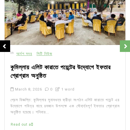
In
আর্দশ সদর
সিটি নিউজ
কুমিল্লায় এলিট কারাতে পয়েন্টের উদ্যোগে ইফতার
প্রোগ্রাম অনুষ্ঠিত
March 8, 2026
0
1 word
প্রেস বিজ্ঞপ্তি: কুমিল্লার সুনামধন্য ক্রীড়া সংগঠন এলিট কারাতে পয়েন্ট এর
উদ্যোগে পবিত্র মাহে রমজান উপলক্ষে এক সৌহার্দ্যপূর্ণ ইফতার প্রোগ্রাম
অনুষ্ঠিত হয়েছে। শনিবার...
Read out all