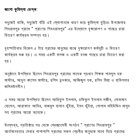
জাগো কুমিল্লা ডেস্ক:
সবুজেই থাকি, সবুজেই বাঁচি এই স্লোগানকে ধারণ করে কুমিল্লা বুড়িচং উপজেলার
শিবরামপুর গ্রামে ” প্রাণের শিববরামপুর” এর উদ্যােগে বৃক্ষরোপণ ও গাছের চারা
বিতরণ কার্যক্রম সম্পন্ন হয়।
বৃহস্পতিবার বিকেল ৫ টায় গ্রামের মানুষের মাঝে বৃক্ষরোপণ কর্মসূচী ও বিতরণ
কার্যক্রম শুরু হয়। এ সময় একটি ফলজ ও একটি বনজ গাছের চারা বিতরণ করা
হয়।
অনুষ্ঠানে উপস্থিত ছিলেন শিবরামপুর গ্রামের সাবেক প্রধান শিক্ষক শামসুল হক
মাস্টার, আবুল কাশেম মাস্টার, রশিদ খন্দকার, আজিজুল হক, রশিদ মিয়া ও হাবিলদার
জসিমউদদীন।
এ সময় আরো উপস্থিত ছিলেন আরিফুল ইসলাম, রফিকুল ইসলাম সজীব, লোকমান
হোসেন, আরাফাত আবির, নাজমুল হাসান ভুঁইয়া, ইমন ভুঁইয়া, গোলাম মহিউদ্দিন মাসুদ
সহ গ্রামের আরো অনেকে।
উল্লেখ্য, প্রতিষ্ঠার পর থেকে স্বেচ্ছাসেবী সংগঠন ” প্রাণের শিবরামপুর ”
আর্তমানবতার সেবার পাশাপাশি গ্রামের সকল শ্রেনীর মানুষকে সাথে নিয়ে গ্রামের