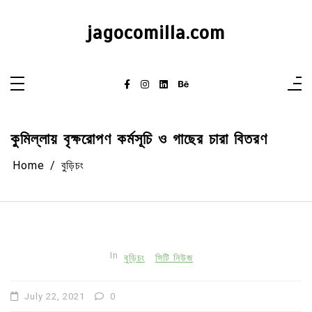
Skip
to
content
jagocomilla.com
কুমিল্লায় বৃক্ষরোপণ কর্মসূচি ও গাছের চারা বিতরণ
Home
বুড়িচং
In
বুড়িচং
সিটি নিউজ
July 22, 2021
0