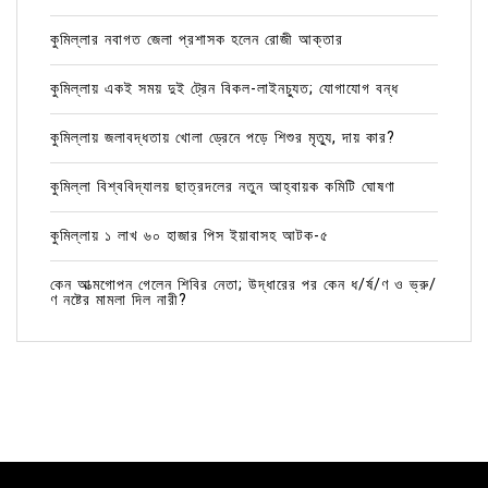
কুমিল্লার নবাগত জেলা প্রশাসক হলেন রোজী আক্তার
কুমিল্লায় একই সময় দুই ট্রেন বিকল-লাইনচ্যুত; যোগাযোগ বন্ধ
কুমিল্লায় জলাবদ্ধতায় খোলা ড্রেনে পড়ে শিশুর মৃত্যু, দায় কার?
কুমিল্লা বিশ্ববিদ্যালয় ছাত্রদলের নতুন আহ্বায়ক কমিটি ঘোষণা
কুমিল্লায় ১ লাখ ৬০ হাজার পিস ইয়াবাসহ আটক-৫
কেন আত্মগোপন গেলেন শিবির নেতা; উদ্ধারের পর কেন ধ/র্ষ/ণ ও ভ্রু/
ণ নষ্টের মামলা দিল নারী?