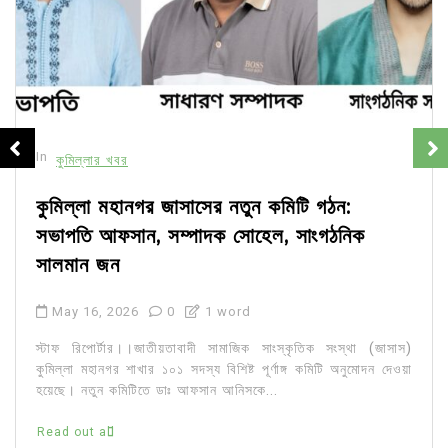
In
কুমিল্লার খবর
কুমিল্লা মহানগর জাসাসের নতুন কমিটি গঠন:
সভাপতি আফসান, সম্পাদক সোহেল, সাংগঠনিক
সালমান জন
May 16, 2026
0
1 word
স্টাফ রিপোর্টার।।জাতীয়তাবাদী সামাজিক সাংস্কৃতিক সংস্থা (জাসাস)
কুমিল্লা মহানগর শাখার ১০১ সদস্য বিশিষ্ট পূর্ণাঙ্গ কমিটি অনুমোদন দেওয়া
হয়েছে। নতুন কমিটিতে ডাঃ আফসান আনিসকে...
Read out all