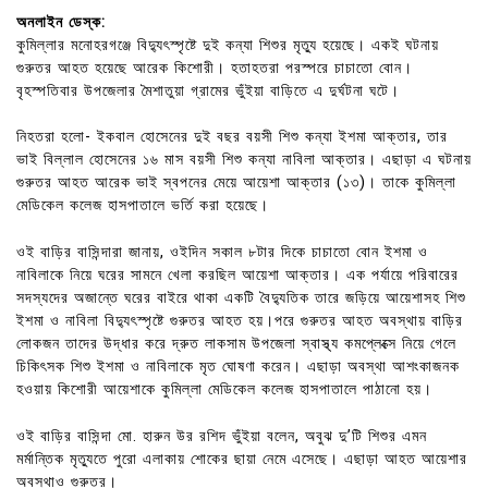
অনলাইন ডেস্ক:
কুমিল্লার মনোহরগঞ্জে বিদ্যুৎস্পৃষ্টে দুই কন্যা শিশুর মৃত্যু হয়েছে। একই ঘটনায়
গুরুতর আহত হয়েছে আরেক কিশোরী। হতাহতরা পরস্পরে চাচাতো বোন।
বৃহস্পতিবার উপজেলার মৈশাতুয়া গ্রামের ভুঁইয়া বাড়িতে এ দুর্ঘটনা ঘটে।
নিহতরা হলো- ইকবাল হোসেনের দুই বছর বয়সী শিশু কন্যা ইশমা আক্তার, তার
ভাই বিল্লাল হোসেনের ১৬ মাস বয়সী শিশু কন্যা নাবিলা আক্তার। এছাড়া এ ঘটনায়
গুরুতর আহত আরেক ভাই স্বপনের মেয়ে আয়েশা আক্তার (১৩)। তাকে কুমিল্লা
মেডিকেল কলেজ হাসপাতালে ভর্তি করা হয়েছে।
ওই বাড়ির বাসিন্দারা জানায়, ওইদিন সকাল ৮টার দিকে চাচাতো বোন ইশমা ও
নাবিলাকে নিয়ে ঘরের সামনে খেলা করছিল আয়েশা আক্তার। এক পর্যায়ে পরিবারের
সদস্যদের অজান্তে ঘরের বাইরে থাকা একটি বৈদ্যুতিক তারে জড়িয়ে আয়েশাসহ শিশু
ইশমা ও নাবিলা বিদ্যুৎস্পৃষ্টে গুরুতর আহত হয়।পরে গুরুতর আহত অবস্থায় বাড়ির
লোকজন তাদের উদ্ধার করে দ্রুত লাকসাম উপজেলা স্বাস্থ্য কমপ্লেক্সে নিয়ে গেলে
চিকিৎসক শিশু ইশমা ও নাবিলাকে মৃত ঘোষণা করেন। এছাড়া অবস্থা আশংকাজনক
হওয়ায় কিশোরী আয়েশাকে কুমিল্লা মেডিকেল কলেজ হাসপাতালে পাঠানো হয়।
ওই বাড়ির বাসিন্দা মো. হারুন উর রশিদ ভুঁইয়া বলেন, অবুঝ দু’টি শিশুর এমন
মর্মান্তিক মৃত্যুতে পুরো এলাকায় শোকের ছায়া নেমে এসেছে। এছাড়া আহত আয়েশার
অবস্থাও গুরুতর।