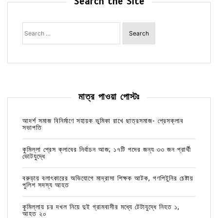
Search the Site
Search
for:
মাত্র পাওয়া পোস্টঃ
আদর্শ সমাজ বিনির্মাণে সহায়ক ভুমিকা রাখে ছাত্রসমাজ- প্রেসক্লাব
সভাপতি
কুমিল্লা প্রেস ক্লাবের নির্বাচন আজ; ১৭টি পদের জন্য ৩৩ জন প্রার্থী
ভোটযুদ্ধে
বরুড়ায় বলাৎকারের অভিযোগে মাদ্রাসা শিক্ষক আটক, গণপিটুনির চেষ্টায়
পুলিশ সদস্য আহত
কুমিল্লায় চর দখল নিয়ে দুই গ্রামবাসীর মধ্যে টেটাযুদ্ধে নিহত ১,
আহত ২০