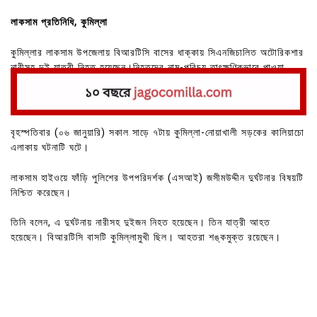
লাকসাম প্রতিনিধি, কুমিল্লা
কুমিল্লার লাকসাম উপজেলায় বিআরটিসি বাসের ধাক্কায় সিএনজিচালিত অটোরিকশার
নারীসহ দুই যাত্রী নিহত হয়েছেন।নিহতদের নাম-পরিচয় তাৎক্ষণিকভাবে পাওয়া
যায়নি।
বৃহস্পতিবার (০৬ জানুয়ারি) সকাল সাড়ে ৭টায় কুমিল্লা-নোয়াখালী সড়কের কালিয়াচো
এলাকায় ঘটনাটি ঘটে।
লাকসাম হাইওয়ে ফাঁড়ি পুলিশের উপপরিদর্শক (এসআই) জসীমউদ্দীন দুর্ঘটনার বিষয়টি
নিশ্চিত করেছেন।
তিনি বলেন, এ দুর্ঘটনায় নারীসহ দুইজন নিহত হয়েছেন। তিন যাত্রী আহত
হয়েছেন। বিআরটিসি বাসটি কুমিল্লামুখী ছিল। আহতরা শঙ্কমুক্ত রয়েছেন।