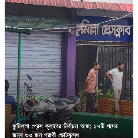
n
a
v
i
g
a
t
i
o
n
In
Uncategorized
কুমিল্লা প্রেস ক্লাবের নির্বাচন আজ; ১৭টি পদের
জন্য ৩৩ জন প্রার্থী ভোটযুদ্ধে