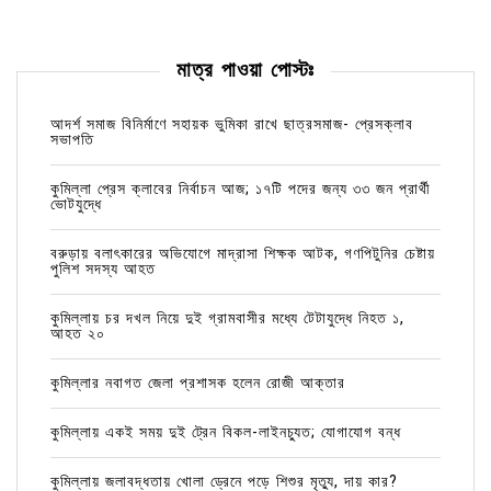
মাত্র পাওয়া পোস্টঃ
আদর্শ সমাজ বিনির্মাণে সহায়ক ভুমিকা রাখে ছাত্রসমাজ- প্রেসক্লাব
সভাপতি
কুমিল্লা প্রেস ক্লাবের নির্বাচন আজ; ১৭টি পদের জন্য ৩৩ জন প্রার্থী
ভোটযুদ্ধে
বরুড়ায় বলাৎকারের অভিযোগে মাদ্রাসা শিক্ষক আটক, গণপিটুনির চেষ্টায়
পুলিশ সদস্য আহত
কুমিল্লায় চর দখল নিয়ে দুই গ্রামবাসীর মধ্যে টেটাযুদ্ধে নিহত ১,
আহত ২০
কুমিল্লার নবাগত জেলা প্রশাসক হলেন রোজী আক্তার
কুমিল্লায় একই সময় দুই ট্রেন বিকল-লাইনচ্যুত; যোগাযোগ বন্ধ
কুমিল্লায় জলাবদ্ধতায় খোলা ড্রেনে পড়ে শিশুর মৃত্যু, দায় কার?