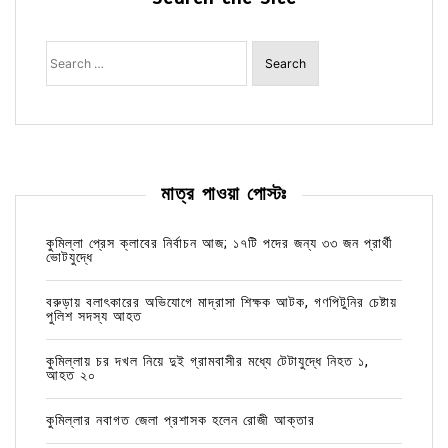
Search
for:
মাত্র পাওয়া পোস্টঃ
কুমিল্লা প্রেস ক্লাবের নির্বাচন আজ; ১৭টি পদের জন্য ৩৩ জন প্রার্থী
ভোটযুদ্ধে
বরুড়ায় বলাৎকারের অভিযোগে মাদ্রাসা শিক্ষক আটক, গণপিটুনির চেষ্টায়
পুলিশ সদস্য আহত
কুমিল্লায় চর দখল নিয়ে দুই গ্রামবাসীর মধ্যে টেটাযুদ্ধে নিহত ১,
আহত ২০
কুমিল্লার নবাগত জেলা প্রশাসক হলেন রোজী আক্তার