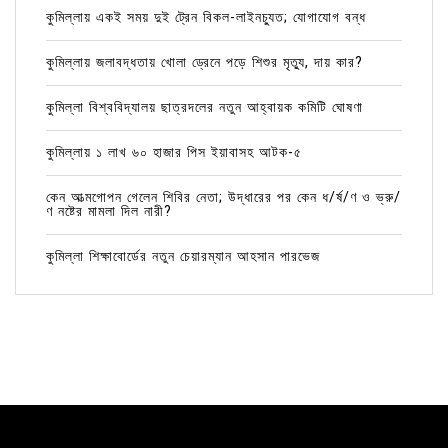
কুমিল্লায় একই সময় দুই ট্রেন বিকল-লাইনচ্যুত; যোগাযোগ বন্ধ
কুমিল্লায় জলাবদ্ধতায় খোলা ড্রেনে পড়ে শিশুর মৃত্যু, দায় কার?
কুমিল্লা বিশ্ববিদ্যালয় ছাত্রদলের নতুন আহ্বায়ক কমিটি ঘোষণা
কুমিল্লায় ১ লাখ ৬০ হাজার পিস ইয়াবাসহ আটক-৫
কেন আত্মগোপন গেলেন শিবির নেতা; উদ্ধারের পর কেন ধ/র্ষ/ণ ও ভ্রু/
ণ নষ্টের মামলা দিল নারী?
কুমিল্লা শিক্ষাবোর্ডের নতুন চেয়ারম্যান আহসান পারভেজ