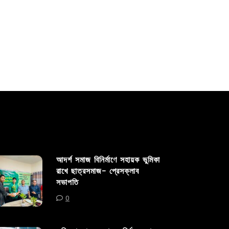
Read out all
Read out 
আদর্শ সমাজ বিনির্মাণে সহায়ক ভুমিকা
রাখে ছাত্রসমাজ- প্রেসক্লাব
সভাপতি
0