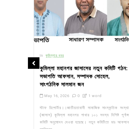
In
কুমিল্লার খবর
সীর মধ্যে
কুমিল্লা মহানগর জাসাসের নতুন কমিটি গঠন:
সভাপতি আফসান, সম্পাদক সোহেল,
সাংগঠনিক সালমান জন
May 16, 2026
0
1 word
ার মজিদপুর
কেন্দ্র করে
স্টাফ রিপোর্টার।।জাতীয়তাবাদী সামাজিক সাংস্কৃতিক সংস্থা
জেলার চর...
(জাসাস) কুমিল্লা মহানগর শাখার ১০১ সদস্য বিশিষ্ট পূর্ণাঙ্গ
কমিটি অনুমোদন দেওয়া হয়েছে। নতুন কমিটিতে ডাঃ আফসান