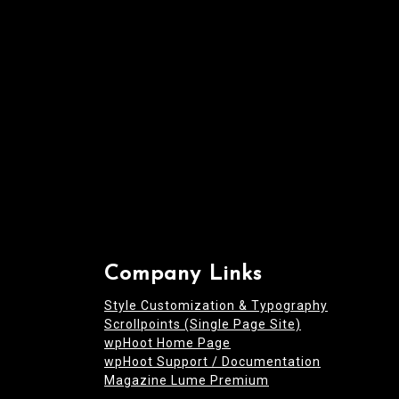
i
o
n
Company Links
Style Customization & Typography
Scrollpoints (Single Page Site)
wpHoot Home Page
wpHoot Support / Documentation
Magazine Lume Premium