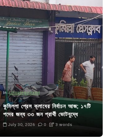
In
Uncategorized
In
Uncategor
কুমিল্লা প্রেস ক্লাবের নির্বাচন আজ; ১৭টি
আদর্শ সমাজ ব
পদের জন্য ৩৩ জন প্রার্থী ভোটযুদ্ধে
ছাত্রসমাজ- 
July 30, 2026
0
3 words
August 6, 