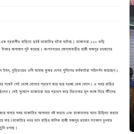
ে এক প্রবাসীর বাড়িতে দুর্ধর্ষ ডাকাতির ঘটনা ঘটেছে। ডাকাতরা ১২০ ভড়ি
োটি টাকার মালামাল লুট করেছে। কংশনগরের মোল্লাবাড়ীর হাজী ফজলুর রহমানের
 ইমন, বুড়িচংয়ের ওসি মনোজ কুমার দেসহ পুলিশের কর্মকর্তারা পরিদর্শন করেছেন।
ির পকেট গেট ভেঙ্গে দোতায় প্রবেশ করে ঘরে দরজা ভেঙ্গ ফেলে। এ সময় বাড়ির
In
Uncategorized
েছিলেন। সেই সুযোগে ডাকাতরা ঘরে প্রবেশ করে নিচতলার মূল কক্ষে গিয়ে স্টীলের
জ; ১৭টি
আদর্শ সমাজ বিনির্মাণে সহায়ক ভুমিকা রাখে
ে
ছাত্রসমাজ- প্রেসক্লাব সভাপতি
 করে যাবার সময় ডাকাতির আলামত নষ্ট করতে এবং ডাকাতদের যাতে চিহ্নিত করতে
শ নিয়ে যায়।ডাকাতির খবর শুনে বাড়ির মালিক হাজী ফজলুর রহমান গতকাল বুধবার
August 6, 2026
0
্তুতি চলছে।