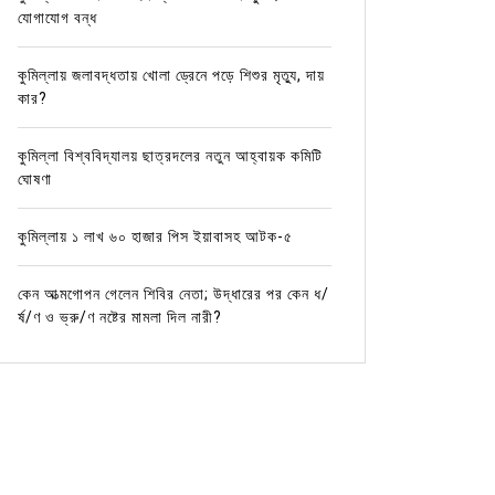
যোগাযোগ বন্ধ
কুমিল্লায় জলাবদ্ধতায় খোলা ড্রেনে পড়ে শিশুর মৃত্যু, দায়
কার?
কুমিল্লা বিশ্ববিদ্যালয় ছাত্রদলের নতুন আহ্বায়ক কমিটি
ঘোষণা
কুমিল্লায় ১ লাখ ৬০ হাজার পিস ইয়াবাসহ আটক-৫
কেন আত্মগোপন গেলেন শিবির নেতা; উদ্ধারের পর কেন ধ/
র্ষ/ণ ও ভ্রু/ণ নষ্টের মামলা দিল নারী?