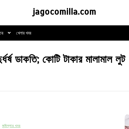
jagocomilla.com
্তর
খেলার খবর
ুর্ধর্ষ ডাকতি; কোটি টাকার মালামাল লুট
কুমিল্লার খবর