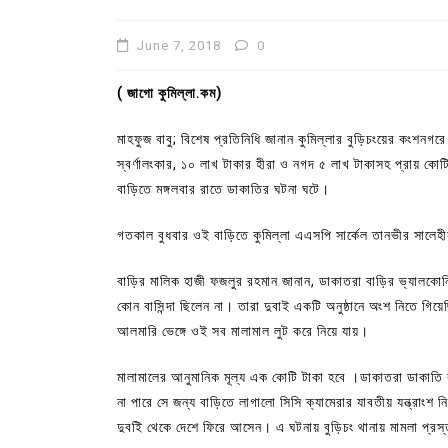
June 7, 2018
0
( জাগো কুমিল্লা.কম)
মাহফুজ বাবু; বিশেষ প্রতিনিধি জানান কুমিল্লার বুড়িচংয়ের কংশনগর
স্বর্ণালংকার, ১০ লাখ টাকার হীরা ও নগদ ৫ লাখ টাকাসহ প্রায় ক
বাড়িতে মঙ্গলবার রাতে ডাকাতির ঘটনা ঘটে।
গতকাল বুধবার ওই বাড়িতে কুমিল্লা এএসপি সার্কেল তানভীর সালেহীন
বাড়ির মালিক হাজী ফজলুর রহমান জানান, ডাকাতরা বাড়ির ভ্যালকোন
In
Uncategorized
কোন বাসিন্দা ছিলেন না। তারা দুবাই একটি অনুষ্ঠানে অংশ নিতে গিয়
আলমারি ভেঙ্গে ওই সব মালামাল লুট করে নিয়ে যায়।
কুমিল্লা প্রেস ক্লাবের নির্বাচন আ
পদের জন্য ৩৩ জন প্রার্থী ভোটযুদ্ধ
মালামালের আনুমানিক মূল্য এক কোটি টাকা হবে ।ডাকাতরা ডাকাতি
না পারে সে জন্য বাড়িতে লাগালো সিসি ক্যামেরার যাবতীয় যন্ত্রাং
July 30, 2026
0
3 words
দুবইি থেকে দেশে ফিরে আসেন। এ ঘটনায় বুড়িচং থানায় মামলা প্রস