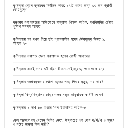
কুমিল্লা প্রেস ক্লাবের নির্বাচন আজ; ১৭টি পদের জন্য ৩৩ জন প্রার্থী
ভোটযুদ্ধে
বরুড়ায় বলাৎকারের অভিযোগে মাদ্রাসা শিক্ষক আটক, গণপিটুনির চেষ্টায়
পুলিশ সদস্য আহত
কুমিল্লায় চর দখল নিয়ে দুই গ্রামবাসীর মধ্যে টেটাযুদ্ধে নিহত ১,
আহত ২০
কুমিল্লার নবাগত জেলা প্রশাসক হলেন রোজী আক্তার
কুমিল্লায় একই সময় দুই ট্রেন বিকল-লাইনচ্যুত; যোগাযোগ বন্ধ
কুমিল্লায় জলাবদ্ধতায় খোলা ড্রেনে পড়ে শিশুর মৃত্যু, দায় কার?
কুমিল্লা বিশ্ববিদ্যালয় ছাত্রদলের নতুন আহ্বায়ক কমিটি ঘোষণা
কুমিল্লায় ১ লাখ ৬০ হাজার পিস ইয়াবাসহ আটক-৫
কেন আত্মগোপন গেলেন শিবির নেতা; উদ্ধারের পর কেন ধ/র্ষ/ণ ও ভ্রু/
ণ নষ্টের মামলা দিল নারী?