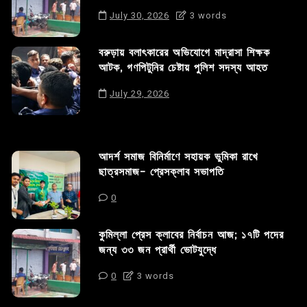
July 30, 2026
3 words
বরুড়ায় বলাৎকারের অভিযোগে মাদ্রাসা শিক্ষক
আটক, গণপিটুনির চেষ্টায় পুলিশ সদস্য আহত
July 29, 2026
আদর্শ সমাজ বিনির্মাণে সহায়ক ভুমিকা রাখে
ছাত্রসমাজ- প্রেসক্লাব সভাপতি
0
কুমিল্লা প্রেস ক্লাবের নির্বাচন আজ; ১৭টি পদের
জন্য ৩৩ জন প্রার্থী ভোটযুদ্ধে
0
3 words