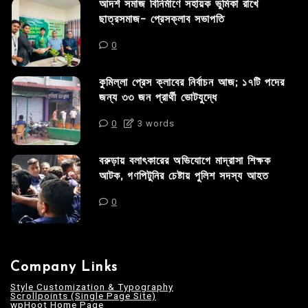
আদর্শ সমাজ বিনির্মাণে সহায়ক ভুমিকা রাখে
ছাত্রসমাজ- প্রেসক্লাব সভাপতি
0
কুমিল্লা প্রেস ক্লাবের নির্বাচন আজ; ১৭টি পদের
জন্য ৩৩ জন প্রার্থী ভোটযুদ্ধে
0
3 words
বরুড়ায় বলাৎকারের অভিযোগে মাদ্রাসা শিক্ষক
আটক, গণপিটুনির চেষ্টায় পুলিশ সদস্য আহত
0
Company Links
Style Customization & Typography
Scrollpoints (Single Page Site)
wpHoot Home Page