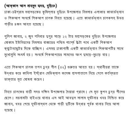
(আক্কাস আল মাহমুদ হৃদয়, বুড়িচং)
ঢাকা-চট্টগ্রাম মহাসড়কের কুমিল্লার বুড়িচং উপজেলার নিমসার এলাকায় কাভার্ডভ্যান
ও পিকআপ সংঘর্ষে পিকআপ চালক নিহত হয়েছে। এতে কাভার্ডভ্যান চালকসহ উভয়
গাড়ীর ৪জন আহত হয়েছে।
পুলিশ জানায়, ২ জুন শনিবার দুপুর সাড়ে ১২ টায় মহাসড়কের বুড়িচং উপজেলার
মোকাম ইউনিয়নের নিমসার বাজারের পশ্চিম পার্শ্বে উল্টা পথে একটি পিকআপ
ক্যান্টনমেন্টের দিকে যাচ্ছিল। এসময় ঢাকাগামী একটি কাভার্ডভ্যান পিকআপটির সাথে
মুখোমুখি সংঘর্ষ হয়। সংঘর্ষে পিকআপয়ের সামনের অংশ দুমড়ে-মুচড়ে যায়।
এতে পিকআপ চালক তপন চন্দ্র শীল (৩২) গুরুতর আহত হয়। স্থানীয়রা তাকে
উদ্ধার করে কাবিলা ইস্ট্রান মেডিক্যাল কলেজ হাসপাতালে নিয়ে গেলে কর্তব্যরত
ডাক্তার মৃত ঘোষনা করেন।
নিহত চালকের বাড়ী সদর দক্ষিন উপজেলার দৈয়ারা গ্রামে। সে মৃত কুপন চন্দ্র শীলের
ছেলে। ময়নামতি হাইওয়ে থানার এস আই আবদুল সালাম দূর্ঘটনার খবর নিশ্চিত করে
জানান, খবর পেয়ে দূর্ঘটনাস্থল থেকে গাড়ী দুটিকে উদ্ধার পূর্বক থানায় নিয়ে আসা
হয়েছে।