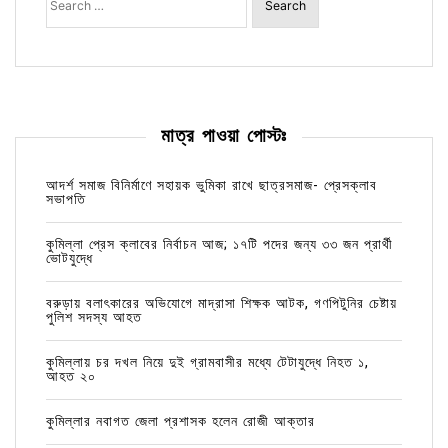
for:
মাত্র পাওয়া পোস্টঃ
আদর্শ সমাজ বিনির্মাণে সহায়ক ভুমিকা রাখে ছাত্রসমাজ- প্রেসক্লাব
সভাপতি
কুমিল্লা প্রেস ক্লাবের নির্বাচন আজ; ১৭টি পদের জন্য ৩৩ জন প্রার্থী
ভোটযুদ্ধে
বরুড়ায় বলাৎকারের অভিযোগে মাদ্রাসা শিক্ষক আটক, গণপিটুনির চেষ্টায়
পুলিশ সদস্য আহত
কুমিল্লায় চর দখল নিয়ে দুই গ্রামবাসীর মধ্যে টেটাযুদ্ধে নিহত ১,
আহত ২০
কুমিল্লার নবাগত জেলা প্রশাসক হলেন রোজী আক্তার