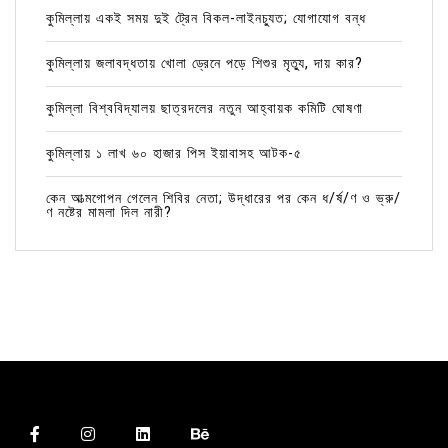
কুমিল্লায় একই সময় দুই ট্রেন বিকল-লাইনচ্যুত; যোগাযোগ বন্ধ
কুমিল্লায় জলাবদ্ধতায় খোলা ড্রেনে পড়ে শিশুর মৃত্যু, দায় কার?
কুমিল্লা বিশ্ববিদ্যালয় ছাত্রদলের নতুন আহ্বায়ক কমিটি ঘোষণা
কুমিল্লায় ১ লাখ ৬০ হাজার পিস ইয়াবাসহ আটক-৫
কেন আত্মগোপন গেলেন শিবির নেতা; উদ্ধারের পর কেন ধ/র্ষ/ণ ও ভ্রু/
ণ নষ্টের মামলা দিল নারী?