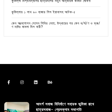
কুমিল্লা বিশ্ববিদ্যালয় ছাত্রদলের নতুন আহ্বায়ক কমিটি ঘোষণা
কুমিল্লায় ১ লাখ ৬০ হাজার পিস ইয়াবাসহ আটক-৫
কেন আত্মগোপন গেলেন শিবির নেতা; উদ্ধারের পর কেন ধ/র্ষ/ণ ও ভ্রু/
ণ নষ্টের মামলা দিল নারী?
আদর্শ সমাজ বিনির্মাণে সহায়ক ভুমিকা রাখে
ছাত্রসমাজ- প্রেসক্লাব সভাপতি