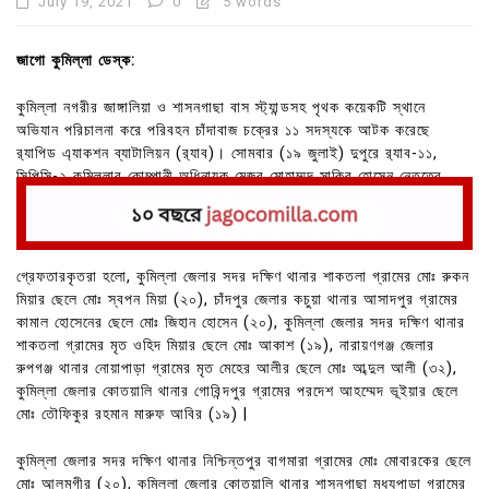
July 19, 2021
0
5 words
জাগো কুমিল্লা ডেস্ক:
কুমিল্লা নগরীর জাঙ্গালিয়া ও শাসনগাছা বাস স্ট্যান্ডসহ পৃথক কয়েকটি স্থানে
অভিযান পরিচালনা করে পরিবহন চাঁদাবাজ চক্রের ১১ সদস্যকে আটক করেছে
র‌্যাপিড এ্যাকশন ব্যাটালিয়ন (র‌্যাব)। সোমবার (১৯ জুলাই) দুপুরে র‌্যাব-১১,
সিপিসি-২ কুমিল্লার কোম্পানী অধিনায়ক মেজর মোহাম্মদ সাকিব হোসেন নেতৃত্বে
অভিযান পরিচালনা করা হয় ।
গ্রেফতারকৃতরা হলো, কুমিল্লা জেলার সদর দক্ষিণ থানার শাকতলা গ্রামের মোঃ রুকন
মিয়ার ছেলে মোঃ স্বপন মিয়া (২০), চাঁদপুর জেলার কচুয়া থানার আসাদপুর গ্রামের
কামাল হোসেনের ছেলে মোঃ জিহান হোসেন (২০), কুমিল্লা জেলার সদর দক্ষিণ থানার
শাকতলা গ্রামের মৃত ওহিদ মিয়ার ছেলে মোঃ আকাশ (১৯), নারায়ণগঞ্জ জেলার
রুপগঞ্জ থানার নোয়াপাড়া গ্রামের মৃত মেহের আলীর ছেলে মোঃ আব্দুল আলী (৩২),
কুমিল্লা জেলার কোতয়ালি থানার গোবিন্দপুর গ্রামের পরদেশ আহম্মেদ ভূইয়ার ছেলে
মোঃ তৌফিকুর রহমান মারুফ আবির (১৯) |
কুমিল্লা জেলার সদর দক্ষিণ থানার নিশ্চিন্তপুর বাগমারা গ্রামের মোঃ মোবারকের ছেলে
মোঃ আলমগীর (২০), কুমিল্লা জেলার কোতয়ালি থানার শাসনগাছা মধ্যপাড়া গ্রামের