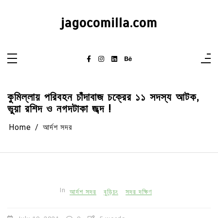
Skip
to
content
jagocomilla.com
কুমিল্লায় পরিবহন চাঁদাবাজ চক্রের ১১ সদস্য আটক,
ভুয়া রশিদ ও নগদটাকা জব্দ !
Home
আর্দশ সদর
In
আর্দশ সদর
বুড়িচং
সদর দক্ষিণ