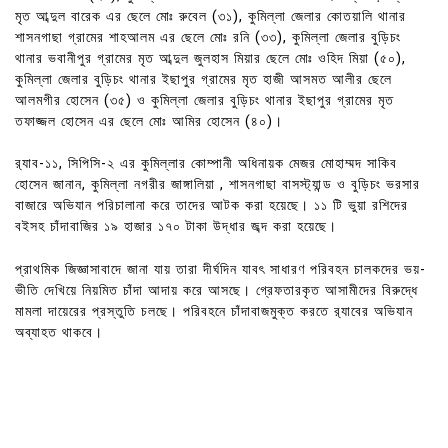
মৃত আব্দুল বারেক এর ছেলে মোঃ রুবেল (৩১), কুমিল্লা জেলার কোতয়ালি থানার
শাসনগাছা গ্রামের শাহআলম এর ছেলে মোঃ রনি (৩৩), কুমিল্লা জেলার বুড়িচং
থানার ভবানীপুর গ্রামের মৃত আব্দুল জুলহাস মিয়ার ছেলে মোঃ ওহিদ মিয়া (৫০),
কুমিল্লা জেলার বুড়িচং থানার ইছাপুর গ্রামের মৃত হাজী আসমত আলীর ছেলে
আলমগীর হোসেন (৩৫) ও কুমিল্লা জেলার বুড়িচং থানার ইছাপুর গ্রামের মৃত
তফাজ্জল হোসেন এর ছেলে মোঃ আমির হোসেন (৪০)।
র‌্যাব-১১, সিপিসি-২ এর কুমিল্লার কোম্পানী অধিনায়ক মেজর মোহাম্মদ সাকিব
হোসেন জানান, কুমিল্লা নগরীর জাঙ্গালিয়া , শাসনগাছা বাসস্ট্যান্ড ও বুড়িচং ভরসার
বাজারে অভিযান পরিচালানা করে তাদের আটক করা হয়েছে। ১১ টি ভুয়া রশিদের
বইসহ চাঁদাবাজির ১৯ হাজার ১৭০ টাকা উদ্ধার জব্দ করা হয়েছে।
প্রাথমিক জিজ্ঞাসাবাদে জানা যায় তারা দীর্ঘদিন যাবৎ সাধারণ পরিবহন চালকদের ভয়-
ভীতি দেখিয়ে নিয়মিত চাঁদা আদায় করে আসছে। গ্রেফতারকৃত আসামীদের বিরুদ্ধে
মামলা দায়েরের প্রস্তুতি চলছে। পরিবহনে চাঁদাবাজমুক্ত করতে র‌্যাবের অভিযান
অব্যাহত থাকবে।