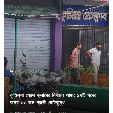
a
v
i
g
a
t
i
o
n
In
Uncategorized
কুমিল্লা প্রেস ক্লাবের নির্বাচন আজ; ১৭টি পদের
জন্য ৩৩ জন প্রার্থী ভোটযুদ্ধে