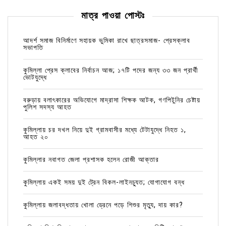
মাত্র পাওয়া পোস্টঃ
আদর্শ সমাজ বিনির্মাণে সহায়ক ভুমিকা রাখে ছাত্রসমাজ- প্রেসক্লাব
সভাপতি
কুমিল্লা প্রেস ক্লাবের নির্বাচন আজ; ১৭টি পদের জন্য ৩৩ জন প্রার্থী
ভোটযুদ্ধে
বরুড়ায় বলাৎকারের অভিযোগে মাদ্রাসা শিক্ষক আটক, গণপিটুনির চেষ্টায়
পুলিশ সদস্য আহত
কুমিল্লায় চর দখল নিয়ে দুই গ্রামবাসীর মধ্যে টেটাযুদ্ধে নিহত ১,
আহত ২০
কুমিল্লার নবাগত জেলা প্রশাসক হলেন রোজী আক্তার
কুমিল্লায় একই সময় দুই ট্রেন বিকল-লাইনচ্যুত; যোগাযোগ বন্ধ
কুমিল্লায় জলাবদ্ধতায় খোলা ড্রেনে পড়ে শিশুর মৃত্যু, দায় কার?