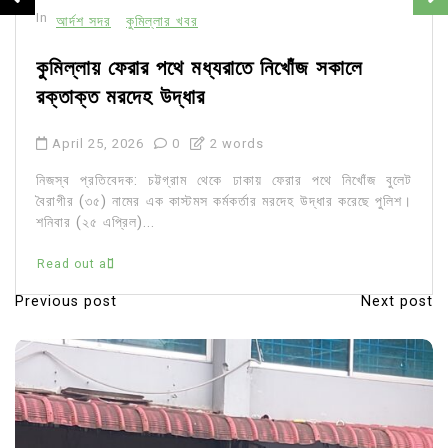
In
আর্দশ সদর
কুমিল্লার খবর
কুমিল্লায় ফেরার পথে মধ্যরাতে নিখোঁজ সকালে
রক্তাক্ত মরদেহ উদ্ধার
April 25, 2026
0
2 words
নিজস্ব প্রতিবেদক: চট্টগ্রাম থেকে ঢাকায় ফেরার পথে নিখোঁজ বুলেট
বৈরাগীর (৩৫) নামের এক কাস্টমস কর্মকর্তার মরদেহ উদ্ধার করেছে পুলিশ।
শনিবার (২৫ এপ্রিল)...
Read out all
Previous post
Next post
P
o
s
t
n