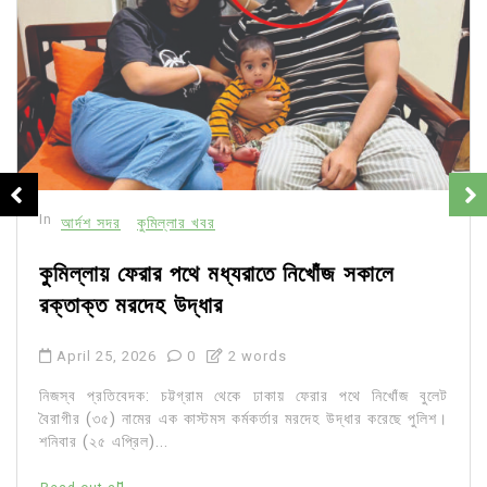
In
আর্দশ সদর
কুমিল্লার খবর
কুমিল্লায় ফেরার পথে মধ্যরাতে নিখোঁজ সকালে
রক্তাক্ত মরদেহ উদ্ধার
April 25, 2026
0
2 words
নিজস্ব প্রতিবেদক: চট্টগ্রাম থেকে ঢাকায় ফেরার পথে নিখোঁজ বুলেট
বৈরাগীর (৩৫) নামের এক কাস্টমস কর্মকর্তার মরদেহ উদ্ধার করেছে পুলিশ।
শনিবার (২৫ এপ্রিল)...