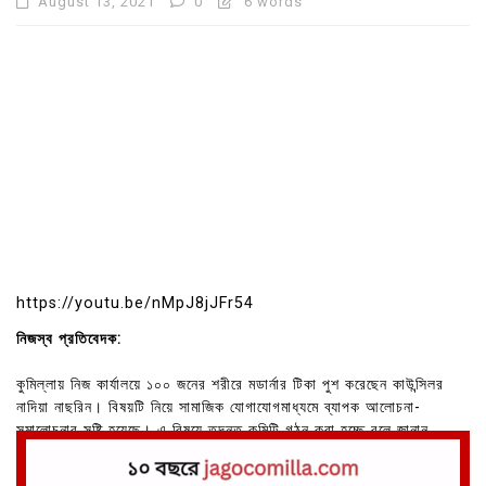
August 13, 2021
0
6 words
https://youtu.be/nMpJ8jJFr54
নিজস্ব প্রতিবেদক:
কুমিল্লায় নিজ কার্যালয়ে ১০০ জনের শরীরে মডার্নার টিকা পুশ করেছেন কাউন্সিলর
নাদিয়া নাছরিন। বিষয়টি নিয়ে সামাজিক যোগাযোগমাধ্যমে ব্যাপক আলোচনা-
সমালোচনার সৃষ্টি হয়েছে। এ বিষয়ে তদন্ত কমিটি গঠন করা হচ্ছে বলে জানান
কুমিল্লার সিভিল সার্জন ডা. মীর মোবারক হোসাইন।