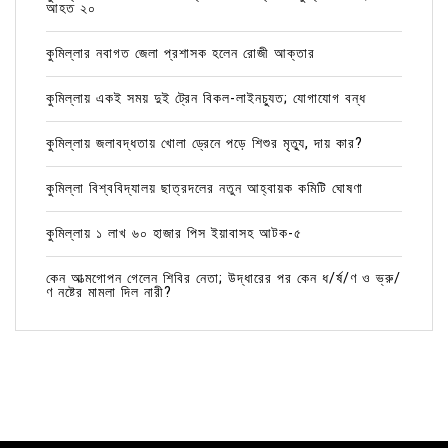
আহত ২০
কুমিল্লার নবাগত জেলা প্রশাসক হলেন রোজী আক্তার
কুমিল্লায় একই সময় দুই ট্রেন বিকল-লাইনচ্যুত; যোগাযোগ বন্ধ
কুমিল্লায় জলাবদ্ধতায় খোলা ড্রেনে পড়ে শিশুর মৃত্যু, দায় কার?
কুমিল্লা বিশ্ববিদ্যালয় ছাত্রদলের নতুন আহ্বায়ক কমিটি ঘোষণা
কুমিল্লায় ১ লাখ ৬০ হাজার পিস ইয়াবাসহ আটক-৫
কেন আত্মগোপন গেলেন শিবির নেতা; উদ্ধারের পর কেন ধ/র্ষ/ণ ও ভ্রু/
ণ নষ্টের মামলা দিল নারী?