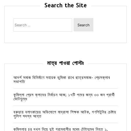
Search the Site
Search
for:
মাত্র পাওয়া পোস্টঃ
আদর্শ সমাজ বিনির্মাণে সহায়ক ভুমিকা রাখে ছাত্রসমাজ- প্রেসক্লাব
সভাপতি
কুমিল্লা প্রেস ক্লাবের নির্বাচন আজ; ১৭টি পদের জন্য ৩৩ জন প্রার্থী
ভোটযুদ্ধে
বরুড়ায় বলাৎকারের অভিযোগে মাদ্রাসা শিক্ষক আটক, গণপিটুনির চেষ্টায়
পুলিশ সদস্য আহত
কুমিল্লায় চর দখল নিয়ে দুই গ্রামবাসীর মধ্যে টেটাযুদ্ধে নিহত ১,