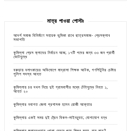
মাত্র পাওয়া পোস্টঃ
আদর্শ সমাজ বিনির্মাণে সহায়ক ভুমিকা রাখে ছাত্রসমাজ- প্রেসক্লাব
সভাপতি
কুমিল্লা প্রেস ক্লাবের নির্বাচন আজ; ১৭টি পদের জন্য ৩৩ জন প্রার্থী
ভোটযুদ্ধে
বরুড়ায় বলাৎকারের অভিযোগে মাদ্রাসা শিক্ষক আটক, গণপিটুনির চেষ্টায়
পুলিশ সদস্য আহত
কুমিল্লায় চর দখল নিয়ে দুই গ্রামবাসীর মধ্যে টেটাযুদ্ধে নিহত ১,
আহত ২০
কুমিল্লার নবাগত জেলা প্রশাসক হলেন রোজী আক্তার
কুমিল্লায় একই সময় দুই ট্রেন বিকল-লাইনচ্যুত; যোগাযোগ বন্ধ
কুমিল্লায় জলাবদ্ধতায় খোলা ড্রেনে পড়ে শিশুর মৃত্যু, দায় কার?