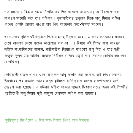
গত মঙ্গলবার বিকাল থেকে নিখোঁজ হয় শিশু আয়েশা আক্তার। এ বিষয়ে থানায়
সাধারণ ডায়েরি করে তার পরিবার। বৃহস্পতিবার দুপুরের দিকে মালু মিয়ার বাড়ির
পাশের একটি ডোবায় পাওয়া যায় শিশু আয়েশার ক্ষত-বিক্ষত মরদেহ।
খবর পেয়ে পুলিশ ঘটনাস্থলে গিয়ে মরদেহ উদ্ধার করে। এ সময় সন্তানের মরদেহ
দেখে কান্নায় ভেঙ্গে পড়েন আয়েশার বাবা-মা। এ বিষয়ে ওই শিশুর বাবা আবদুল
লতিফ সাংবাদিকদের জানান, পারিবারিক বিরোধের কারণেই মালু মিয়া ও তার স্ত্রী
অজুফা ক্ষুব্ধ হয়ে আমার মেয়েকে নির্যাতন চালিয়ে হত্যা করে মরদেহ ডোবায় গুম করে
রেখেছিল।
কোতয়ালী মডেল থানার ওসি মোহাম্মদ আবু সালাম মিয়া জানান, ওই শিশুর মরদেহ
উদ্ধারের পর ময়নাতদন্তের জন্য কুমিল্লা মেডিক্যাল কলেজ হাসপাতালের মর্গে
প্রেরণ করা হয়েছে। এ ঘটনায় জড়িত থাকার সন্দেহে জিজ্ঞাসাবাদের জন্য ওই শিশুটির
প্রতিবেশী মালু মিয়ার স্ত্রী অজুফা বেগমকে আটক করা হয়েছে।
কুমিল্লায় নিখোঁজের ৩ দিন ক্ষত-বিক্ষত শিশুর লাশ উদ্ধার