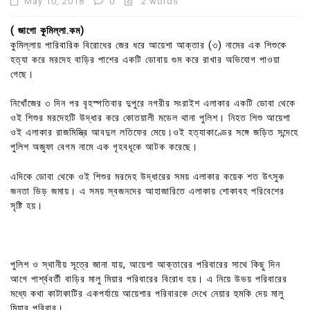
May 10, 2018
0
2 words
( জাগো কুমিল্লা.কম)
কুমিল্লায় পারিবারিক বিরোধের জের ধরে আয়েশা আক্তার (৩) নামের এক শিশুকে
হত্যা করে মরদেহ বাড়ির পাশের একটি ডোবায় গুম করে রাখার অভিযোগ পাওয়া
গেছে।
নিখোঁজের ৩ দিন পর বৃহস্পতিবার দুপুরে নগরীর সংরাইশ এলাকার একটি ডোবা থেকে
ওই শিশুর মরদেহটি উদ্ধার করে কোতয়ালী মডেল থানা পুলিশ। নিহত শিশু আয়েশা
ওই এলাকার রাজমিস্ত্রি আবদুল লতিফের মেয়ে।ওই হত্যাকাণ্ডের সঙ্গে জড়িত সন্দেহে
পুলিশ অজুফা বেগম নামে এক গৃহবধূকে আটক করেছে।
এদিকে ডোবা থেকে ওই শিশুর মরদেহ উদ্ধারের সময় এলাকার কয়েক শত উৎসুক
জনতা ভিড় জমায়। এ সময় স্বজনদের আহাজারিতে এলাকায় শোকাবহ পরিবেশের
সৃষ্টি হয়।
পুলিশ ও স্থানীয় সূত্রে জানা যায়, আয়েশা আক্তারের পরিবারের সাথে কিছু দিন
আগে পার্শ্ববর্তী বাড়ির মালু মিয়ার পরিবারের বিরোধ হয়। এ নিয়ে উভয় পরিবারের
মধ্যে কথা কাটাকাটির একপর্যায়ে আয়েশার পরিবারকে দেখে নেয়ার হুমকি দেয় মালু
মিয়ার পরিবার।