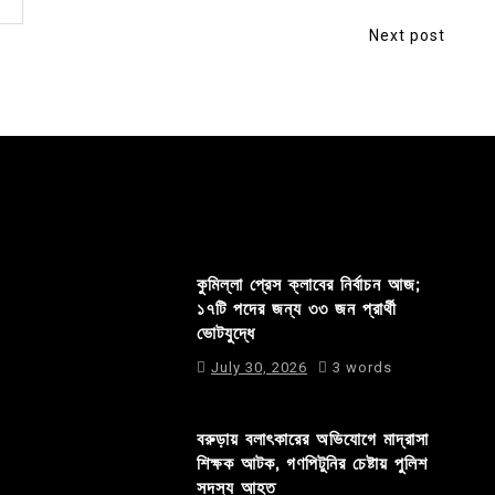
Next post
কুমিল্লা প্রেস ক্লাবের নির্বাচন আজ;
১৭টি পদের জন্য ৩৩ জন প্রার্থী
ভোটযুদ্ধে
July 30, 2026
3 words
বরুড়ায় বলাৎকারের অভিযোগে মাদ্রাসা
শিক্ষক আটক, গণপিটুনির চেষ্টায় পুলিশ
সদস্য আহত