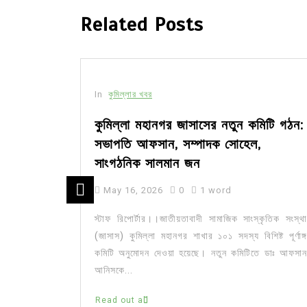
Related Posts
In
কুমিল্লার খবর
সীর মধ্যে
কুমিল্লা মহানগর জাসাসের নতুন কমিটি গঠন:
সভাপতি আফসান, সম্পাদক সোহেল,
সাংগঠনিক সালমান জন
May 16, 2026
0
1 word
ার মজিদপুর
কেন্দ্র করে
স্টাফ রিপোর্টার।।জাতীয়তাবাদী সামাজিক সাংস্কৃতিক সংস্থা
জেলার চর...
(জাসাস) কুমিল্লা মহানগর শাখার ১০১ সদস্য বিশিষ্ট পূর্ণাঙ্গ
কমিটি অনুমোদন দেওয়া হয়েছে। নতুন কমিটিতে ডাঃ আফসান
আনিসকে...
Read out all