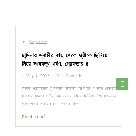
In
কুমিল্লার খবর
চান্দিনায় স্বামীর কাছ থেকে স্ত্রীকে ছিনিয়ে
নিয়ে সংঘবদ্ধ ধর্ষণ, গ্রেফতার ৪
May 4, 2026
0
2 words
চান্দিনা প্রতিনিধি: কুমিল্লার চান্দিনায় আত্মীয়ের বাড়িতে বেড়াতে
যাওয়ার সময় স্বামীর কাছ থেকে স্ত্রীকে ছিনিয়ে নিয়ে সঙ্ঘবদ্ধ
ধর্ষণ করেছে একটি চক্র। ঘটনার সাথে...
Read out all