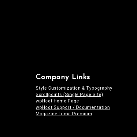
n
Company Links
Style Customization & Typography
Scrollpoints (Single Page Site)
wpHoot Home Page
wpHoot Support / Documentation
Magazine Lume Premium