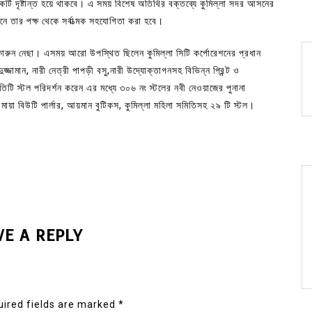
কটি দৃষ্টান্ত হয়ে থাকবে। এ সময় বিশেষ অতিথির বক্তব্যে কুমিল্লা সদর আসনের
নে তার পক্ষ থেকে সর্বাত্মক সহযোগিতা করা হবে।
ভিকারুন নেছা। এসময় আরো উপস্থিত ছিলেন কুমিল্লা সিটি কর্পোরেশনের প্রধান
্জামান, নারী নেত্রী পাপড়ী বসু,নারী উদ্যোক্তাগনসহ বিভিন্ন প্রিন্ট ও
রতিটি স্টল পরিদর্শন করেন এর মধ্যে ৩০৬ নং স্টলের নবী নেওয়াজের পুনানা
, মায়া বিউটি পার্লার, আয়মান বুটিকস, কুমিল্লা মহিলা সমিতিসহ ২৯ টি স্টল।
VE A REPLY
ired fields are marked
*