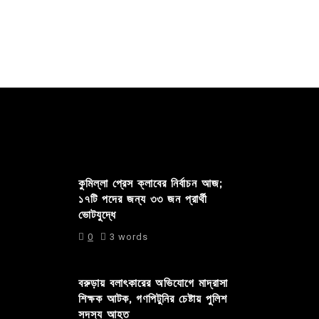
কুমিল্লা প্রেস ক্লাবের নির্বাচন আজ;
১৭টি পদের জন্য ৩৩ জন প্রার্থী
ভোটযুদ্ধে
0
3 words
বরুড়ায় বলাৎকারের অভিযোগে মাদ্রাসা
শিক্ষক আটক, গণপিটুনির চেষ্টায় পুলিশ
সদস্য আহত