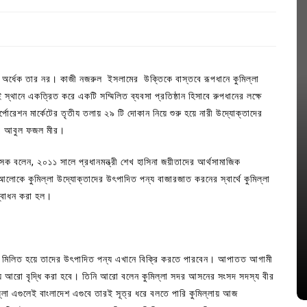
নারী অর্ধেক তার নর। কাজী নজরুল ইসলামের উক্তিকে বাস্তবে রূপধানে কুমিল্লা
ই স্থানে একত্রিত করে একটি সম্মিলিত ব্যবসা প্রতিষ্ঠান হিসাবে রুপধানের লক্ষে
্পোরেশন মার্কেটের তৃতীয তলায় ২৯ টি দোকান নিয়ে শুরু হয়ে নারী উদ্যোক্তাদের
মো: আবুল ফজল মীর।
শাসক বলেন, ২০১১ সালে প্রধানমন্ত্রী শেখ হাসিনা জয়ীতাদের আর্থসামাজিক
আলোকে কুমিল্লা উদ্যোক্তাদের উৎপাদিত পন্য বাজারজাত করনের স্বার্থে কুমিল্লা
দ্বোধন করা হল।
In
Uncategorized
াসা
লিশ সদস্য
কুমিল্লা প্রেস ক্লাবের নির্বাচন আজ; ১৭টি
পদের জন্য ৩৩ জন প্রার্থী ভোটযুদ্ধে
াথে মিলিত হয়ে তাদের উৎপাদিত পন্য এখানে বিক্রি করতে পারবেন। আপাতত আগামী
July 30, 2026
0
3 words
য় আরো বৃদ্ধি করা হবে। তিনি আরো বলেন কুমিল্লা সদর আসনের সংসদ সদস্য বীর
িল্লা এগুলেই বাংলাদেশ এগুবে তারই সূত্র ধরে বলতে পারি কুমিল্লায় আজ