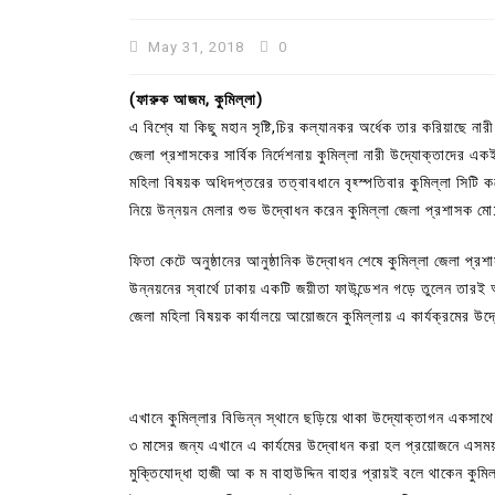
May 31, 2018
0
(ফারুক আজম, কুমিল্লা)
এ বিশ্বে যা কিছু মহান সৃষ্টি,চির কল্যানকর অর্ধেক তার করিয়াছে 
জেলা প্রশাসকের সার্বিক নির্দেশনায় কুমিল্লা নারী উদ্যোক্তাদের এক
মহিলা বিষয়ক অধিদপ্তরের তত্বাবধানে বৃহ্স্পতিবার কুমিল্লা সিটি কর
নিয়ে উন্নয়ন মেলার শুভ উদ্বোধন করেন কুমিল্লা জেলা প্রশাসক 
ফিতা কেটে অনুষ্ঠানের আনুষ্ঠানিক উদ্বোধন শেষে কুমিল্লা জেলা প্র
উন্নয়নের স্বার্থে ঢাকায় একটি জয়ীতা ফাউন্ডেশন গড়ে তুলেন তারই 
In
Uncategorized
জেলা মহিলা বিষয়ক কার্যালয়ে আয়োজনে কুমিল্লায় এ কার্যক্রমের উ
বরুড়ায় বলাৎকারের অভিযোগে মাদ্র
শিক্ষক আটক, গণপিটুনির চেষ্টায় পু
আহত
এখানে কুমিল্লার বিভিন্ন স্থানে ছড়িয়ে থাকা উদ্যোক্তাগন একস
July 29, 2026
0
৩ মাসের জন্য এখানে এ কার্যমের উদ্বোধন করা হল প্রয়োজনে এসম
মুক্তিযোদ্ধা হাজী আ ক ম বাহাউদ্দিন বাহার প্রায়ই বলে থাকেন কুম