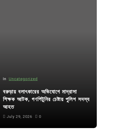
In
Uncategorized
In
Uncategor
বরুড়ায় বলাৎকারের অভিযোগে মাদ্রাসা
শিক্ষক আটক, গণপিটুনির চেষ্টায় পুলিশ সদস্য
কুমিল্লা প্র
আহত
পদের জন্য ৩৩
July 29, 2026
0
July 30, 20