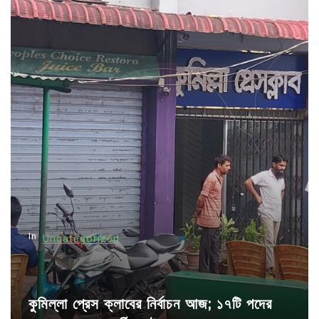
t
n
a
v
i
g
a
t
i
o
n
In
Uncategorized
কুমিল্লা প্রেস ক্লাবের নির্বাচন আজ; ১৭টি পদের