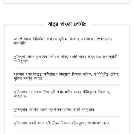
মাত্র পাওয়া পোস্টঃ
আদর্শ সমাজ বিনির্মাণে সহায়ক ভুমিকা রাখে ছাত্রসমাজ- প্রেসক্লাব
সভাপতি
কুমিল্লা প্রেস ক্লাবের নির্বাচন আজ; ১৭টি পদের জন্য ৩৩ জন প্রার্থী
ভোটযুদ্ধে
বরুড়ায় বলাৎকারের অভিযোগে মাদ্রাসা শিক্ষক আটক, গণপিটুনির চেষ্টায়
পুলিশ সদস্য আহত
কুমিল্লায় চর দখল নিয়ে দুই গ্রামবাসীর মধ্যে টেটাযুদ্ধে নিহত ১,
আহত ২০
কুমিল্লার নবাগত জেলা প্রশাসক হলেন রোজী আক্তার
কুমিল্লায় একই সময় দুই ট্রেন বিকল-লাইনচ্যুত; যোগাযোগ বন্ধ