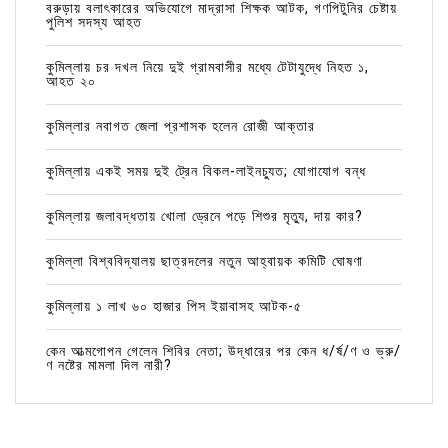
বরুড়ায় বলাৎকারের অভিযোগে মাদ্রাসা শিক্ষক আটক, গণপিটুনির চেষ্টায়
পুলিশ সদস্য আহত
কুমিল্লায় চর দখল নিয়ে দুই গ্রামবাসীর মধ্যে টেটাযুদ্ধে নিহত ১,
আহত ২০
কুমিল্লার নবাগত জেলা প্রশাসক হলেন রোজী আক্তার
কুমিল্লায় একই সময় দুই ট্রেন বিকল-লাইনচ্যুত; যোগাযোগ বন্ধ
কুমিল্লায় জলাবদ্ধতায় খোলা ড্রেনে পড়ে শিশুর মৃত্যু, দায় কার?
কুমিল্লা বিশ্ববিদ্যালয় ছাত্রদলের নতুন আহ্বায়ক কমিটি ঘোষণা
কুমিল্লায় ১ লাখ ৬০ হাজার পিস ইয়াবাসহ আটক-৫
কেন আত্মগোপন গেলেন শিবির নেতা; উদ্ধারের পর কেন ধ/র্ষ/ণ ও ভ্রু/
ণ নষ্টের মামলা দিল নারী?