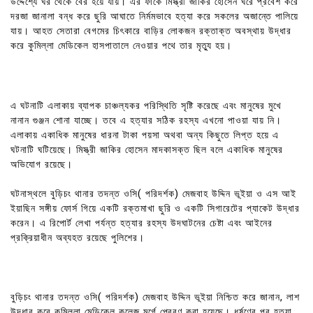
উদ্দেশ্যে ঘর থেকে বের হয়ে যায়। এর ফাকে মিস্ত্রী জাকির হোসেন ঘরে প্রবেশ করে
দরজা জানালা বন্ধ করে ছুরি আঘাতে নির্মমভাবে হত্যা করে সকলের অজান্তে পালিয়ে
যায়। আহত সেতারা বেগমের চিৎকারে বাড়ির লোকজন রক্তাক্ত অবস্থায় উদ্ধার
করে কুমিল্লা মেডিকেল হাসপাতালে নেওয়ার পথে তার মৃত্যু হয়।
এ ঘটনাটি এলাকায় ব্যাপক চাঞ্চল্যকর পরিস্থিতি সৃষ্টি করেছে এবং মানুষের মুখে
নানান গুঞ্জন শোনা যাচ্ছে। তবে এ হত্যার সঠিক রহস্য এখনো পাওয়া যায় নি।
এলাকায় একাধিক মানুষের ধারনা টাকা পয়সা অথবা অন্য কিছুতে লিপ্ত হয়ে এ
ঘটনাটি ঘটিয়েছে। মিস্ত্রী জাকির হোসেন মাদকাসক্ত ছিল বলে একাধিক মানুষের
অভিযোগ রয়েছে।
ঘটনাস্থলে বুড়িচং থানার তদন্ত ওসি( পরিদর্শক) মেজবাহ উদ্দিন ভূইয়া ও এস আই
ইয়াছিন সঙ্গীয় ফোর্স গিয়ে একটি রক্তমাখা ছুরি ও একটি সিগারেটের প্যাকেট উদ্ধার
করেন। এ রিপোর্ট লেখা পর্যন্ত হত্যার রহস্য উদঘাটনের চেষ্টা এবং আইনের
প্রক্রিয়াধীন অব্যহত রয়েছে পুলিশের।
বুড়িচং থানার তদন্ত ওসি( পরিদর্শক) মেজবাহ উদ্দিন ভূইয়া নিশ্চিত করে জানান, লাশ
উদ্ধার করে কুমিল্লা মেডিকেল কলেজ মর্গে প্রেরণ করা হয়েছে। ধর্ষণের পর হত্যা