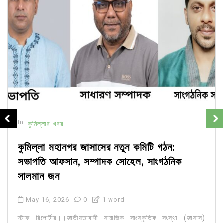
In
কুমিল্লার খবর
কুমিল্লা মহানগর জাসাসের নতুন কমিটি গঠন:
সভাপতি আফসান, সম্পাদক সোহেল, সাংগঠনিক
সালমান জন
May 16, 2026
0
1 word
স্টাফ রিপোর্টার।।জাতীয়তাবাদী সামাজিক সাংস্কৃতিক সংস্থা (জাসাস)