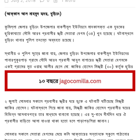
July 2, 2018
0
1 word
(আক্কাস আল মাহমুদ হৃদয়, বুড়িচং)
কুমিল্লা জেলার বুড়িচং উপজেলার বাকশীমূল ইউনিয়নে মাদকাসক্ত এক যুবকের
ছুরিকাঘাতে সৌদি আরব প্রবাসীর স্ত্রী সেতারা বেগম (৩৪) খুন হয়েছে। ঘটনাস্থলে
বুড়িচং থানার পুলিশ তদন্তে অব্যহত রয়েছে।
স্থানীয় ও পুলিশ সূত্রে জানা যায়, জেলার বুড়িচং উপজেলার বাকশীমূল ইউনিয়নের
পানারপুকুরপাড় গ্রামে সৌদি আরব প্রবাসী আবুল বাশারের স্ত্রী সেতারা বেগমকে
একই গ্রামের মৃত ওয়াছ আলীর ছেলে মো: জাকির হোসেন মিস্ত্রী (৩০) কর্তৃক ছুরির
আঘাতে খুন করা হয়েছে।
দুই রুম রক্তে ভেসে যায়।
২ জুলাই সোমবার সকালে প্রবাসীর স্ত্রীর ঘরে ডুকে এ ঘটনাটি ঘটিয়েছে মিস্ত্রী
জাকির হোসেন। ঘটনাস্থলে গিয়ে জানা যায়, মিস্ত্রী জাকির হোসেন প্রবাসীর ঘরের
বিভিন্ন আসবাবপত্র তার মাধ্যমে বানানো হয়েছে। এর সু-বাধে দীর্ঘদিন ধরে ঐ
প্রবাসীর বাড়িতে আসা যাওয়া থাকা হতো বলে পাড়াপড়শিরা জানান।
সোমবার সকালে সেতারা বেগমের মেয়ে কলি আক্তারের সন্তানকে স্কুলে পাঠানোর