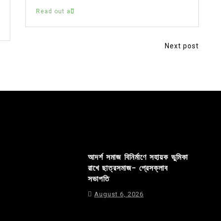
Read out all
Next post
আদর্শ সমাজ বিনির্মাণে সহায়ক ভুমিকা
রাখে ছাত্রসমাজ- প্রেসক্লাব
সভাপতি
August 6, 2026