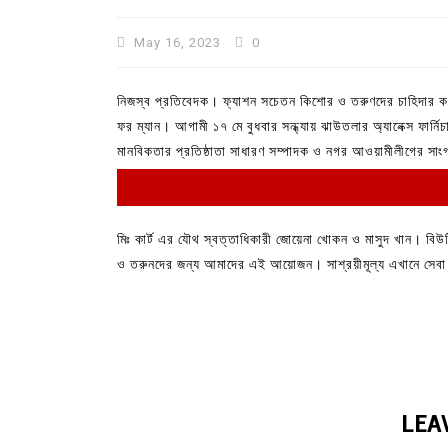
May 16, 2023
0
নিজস্ব প্রতিবেদক। ফ্যাশন সচেতন কিশোর ও তরুণদের চাহিদার কথ
ফর ম্যান। আগামী ১৭ মে বুধবার সন্ধ্যায় ঝাউতলার অ্যানেক্স ফার্নিচ
মানবিকতার প্রতিষ্ঠাতা সাধারণ সম্পাদক ও নগর আওয়ামীলীগের সাং
মিঃ কার্ট এর যৌথ স্বত্তাধিকারী জোয়েনা খোকন ও মাসুদ খান। 
ও তরুনদের জন্য আমাদের এই আয়োজন। সাশ্রয়ীমূল্য এখানে সেবা
In
Uncategorized
কুমিল্লা প্রেস ক্লাবের নির্বাচন আ
পদের জন্য ৩৩ জন প্রার্থী ভোটযুদ্ধ
July 30, 2026
0
3 words
LEA