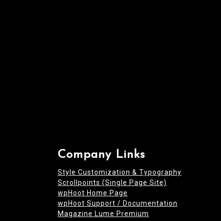
i
o
n
Company Links
Style Customization & Typography
Scrollpoints (Single Page Site)
wpHoot Home Page
wpHoot Support / Documentation
Magazine Lume Premium