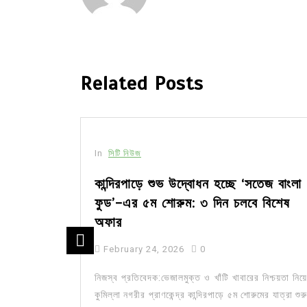
Related Posts
In
সিটি নিউজ
দ্যোগে
কান্দিরপাড়ে শুভ উদ্বোধন হচ্ছে ‘সতেজ বাংলা
ফুড’-এর ৫ম শোরুম: ৩ দিন চলবে বিশেষ
অফার
February 24, 2026
0
া সংগঠন এলিট
ন উপলক্ষে এক
নিজস্ব প্রতিবেদক:ভেজালমুক্ত ও খাঁটি খাবারের নিশ্চয়তা নিয়ে
নিবার...
কুমিল্লা নগরীর প্রাণকেন্দ্র কান্দিরপাড়ে ৫ম শোরুমের যাত্রা শুরু