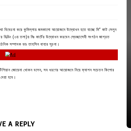
া বিবেচনা করে কুমিল্লায় জমকালো আয়োজনে উদ্বোধন হতে যাচ্ছে মি” কাট সেলুন
ার বিল্ডিং (৩য় তলা)য় মিঃ কার্টের উদ্বোধন করবেন স্বেচ্ছাসেবী সংগঠন জাগ্রত
গঠনিক সম্পাদক ডাঃ তাহসিন বাহার সূচনা।
বিউটিশিয়ান জোয়েনা খোকন বলেন, সব ধরণের আয়োজনে নিয়ে ফ্যাশন সচেতন কিশোর
 দেয়া হবে।
In
Uncategorized
জ; ১৭টি
আদর্শ সমাজ বিনির্মাণে সহায়ক ভুমিকা রাখে
ে
ছাত্রসমাজ- প্রেসক্লাব সভাপতি
August 6, 2026
0
VE A REPLY