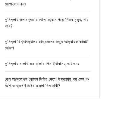
যোগাযোগ বন্ধ
কুমিল্লায় জলাবদ্ধতায় খোলা ড্রেনে পড়ে শিশুর মৃত্যু, দায়
কার?
কুমিল্লা বিশ্ববিদ্যালয় ছাত্রদলের নতুন আহ্বায়ক কমিটি
ঘোষণা
কুমিল্লায় ১ লাখ ৬০ হাজার পিস ইয়াবাসহ আটক-৫
In
আর্দশ সদর
কুমিল্লার খবর
সিটি নিউজ
In
সিটি নি
কেন আত্মগোপন গেলেন শিবির নেতা; উদ্ধারের পর কেন ধ/
লন্ডনে আন্তর্জাতিক কারাতে প্রতিযোগিতায়
কুমিল্লা
র্ষ/ণ ও ভ্রু/ণ নষ্টের মামলা দিল নারী?
স্বর্ণপদক পেল কুমিল্লার মাহিন
স্কুলের
November 18, 2025
0
4 words
April 1
গত ১-৫ নভেম্বর ২০২৫ এ লন্ডনের রিচমন্ডে অনুষ্ঠিত হয় ইউকে
আবু সুফিয়
আন্তর্জাতিক কারাতে প্রতিযোগিতা-২০২৫। যেখানে অংশগ্রহণ
স্কুলের হ
করে ইংল্যান্ড, স্কটল্যান্ড, আয়ারল্যান্ড, ওয়েলস, শ্রীলঙ্কা,
(১২ এপ্রি