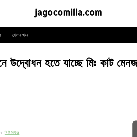
jagocomilla.com
র
খেলার খবর
উদ্বোধন হতে যাচ্ছে মিঃ কাট মেনজ প
In
সিটি নিউজ