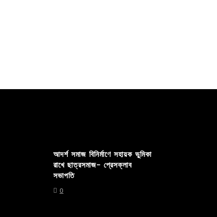
ভারত,...
ক্যাম্পাসে ..
Read out all
Read out 
আদর্শ সমাজ বিনির্মাণে সহায়ক ভুমিকা
রাখে ছাত্রসমাজ- প্রেসক্লাব
সভাপতি
0