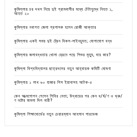
কুমিল্লায় চর দখল নিয়ে দুই গ্রামবাসীর মধ্যে টেটাযুদ্ধে নিহত ১,
আহত ২০
কুমিল্লার নবাগত জেলা প্রশাসক হলেন রোজী আক্তার
কুমিল্লায় একই সময় দুই ট্রেন বিকল-লাইনচ্যুত; যোগাযোগ বন্ধ
কুমিল্লায় জলাবদ্ধতায় খোলা ড্রেনে পড়ে শিশুর মৃত্যু, দায় কার?
কুমিল্লা বিশ্ববিদ্যালয় ছাত্রদলের নতুন আহ্বায়ক কমিটি ঘোষণা
কুমিল্লায় ১ লাখ ৬০ হাজার পিস ইয়াবাসহ আটক-৫
কেন আত্মগোপন গেলেন শিবির নেতা; উদ্ধারের পর কেন ধ/র্ষ/ণ ও ভ্রু/
ণ নষ্টের মামলা দিল নারী?
কুমিল্লা শিক্ষাবোর্ডের নতুন চেয়ারম্যান আহসান পারভেজ