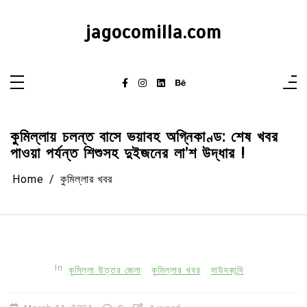
Skip
to
content
jagocomilla.com
কুমিল্লায় চলন্ত বাসে ভয়াবহ অগ্নিকাণ্ড: শেষ খবর
পাওয়া পর্যন্ত শিশুসহ দুইজনের লা’শ উদ্ধার !
Home
কুমিল্লার খবর
In
কুমিল্লা উত্তর জেলা
কুমিল্লার খবর
দাউদকান্দি