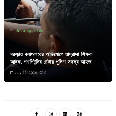
t
i
o
n
In
Uncategorized
বরুড়ায় বলাৎকারের অভিযোগে মাদ্রাসা শিক্ষক
আটক, গণপিটুনির চেষ্টায় পুলিশ সদস্য আহত
July 29, 2026
0