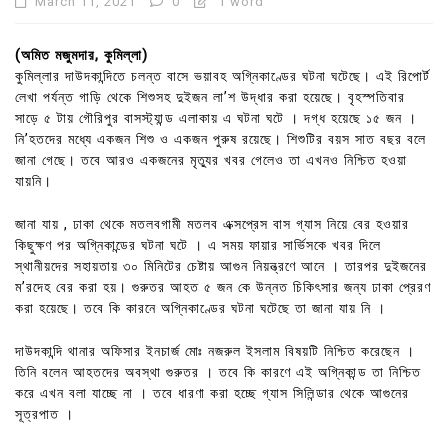
March 11, 2021
0
1 word
(অমিত মজুমদার, কুমিল্লা)
কুমিল্লার দাউদকান্দিতে চলন্ত বাসে ভয়াবহ অগ্নিকাণ্ডের ঘটনা ঘটেছে। এই রিপোর্ট
লেখা পর্যন্ত গাড়ি থেকে শিশুসহ দুইজন লা’শ উদ্ধার করা হয়েছে। বৃহস্পতিবার
সাড়ে ৫ টায় গৌরিপুর বাসস্ট্যান্ড এলাকায় এ ঘটনা ঘটে । দগ্ধ হয়েছে ১৫ জন ।
নি’হতদের মধ্যে একজন শিশু ও একজন পুরুষ রয়েছে। শিশুটির বয়স সাত বছর বলে
জানা গেছে। তবে আরও একজনের মৃত্যুর খবর গেলেও তা এখনও নিশ্চিত হওয়া
যায়নি।
জানা যায় , ঢাকা থেকে মতলবগামী মতলব এক্সপ্রেস বাস গ্যাস নিয়ে বের হওয়ার
কিছুক্ষণ পর অগ্নিকান্ডের ঘটনা ঘটে । এ সময় ফায়ার সার্ভিসকে খবর দিলে
স্থানীয়দের সহায়তায় ৩০ মিনিটের চেষ্টায় আগুন নিয়ন্ত্রণে আনে । তারপর দুইজনের
ম’রদেহ বের করা হয়। গুরুতর আহত ৫ জন কে উন্নত চিকিৎসার জন্য ঢাকা প্রেরণ
করা হয়েছে। তবে কি কারনে অগ্নিকাণ্ডের ঘটনা ঘটেছে তা জানা যায় নি ।
দাউদকান্দি থানার অফিসার ইনচার্জ মোঃ নজরুল ইসলাম বিষয়টি নিশ্চিত করেছেন ।
তিনি বলেন আহতদের অবস্থা গুরুতর । তবে কি কারণে এই অগ্নিকান্ড তা নিশ্চিত
করে এখন বলা যাচ্ছে না । তবে ধারণা করা হচ্ছে গ্যাস সিলিন্ডার থেকে আগুনের
সূত্রপাত ।