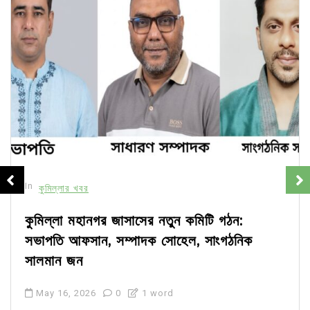
In
কুমিল্লার খবর
কুমিল্লা মহানগর জাসাসের নতুন কমিটি গঠন:
সভাপতি আফসান, সম্পাদক সোহেল, সাংগঠনিক
সালমান জন
May 16, 2026
0
1 word