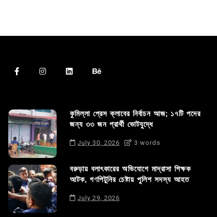
কুমিল্লা প্রেস ক্লাবের নির্বাচন আজ; ১৭টি পদের
জন্য ৩৩ জন প্রার্থী ভোটযুদ্ধে
July 30, 2026
3 words
বরুড়ায় বলাৎকারের অভিযোগে মাদ্রাসা শিক্ষক
আটক, গণপিটুনির চেষ্টায় পুলিশ সদস্য আহত
July 29, 2026