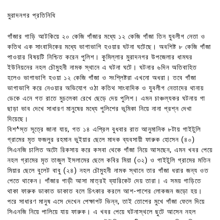
মুরাদনগর প্রতিনিধি
গাঁজার গাড়ি আটকিয়ে ২০ কেজি গাঁজার মধ্যে ১২ কেজি গাঁজা তিন যুবলীগ নেতা ও
কতিথ এক সাংবাদিকের মধ্যে ভাগাভাগি হওয়ার ঘটনা ঘটেছে। অবশিষ্ট ৮ কেজি গাঁজা
পাওয়ার বিষয়টি নিশ্চিত করেন পুলিশ। কুমিল্লার মুরাদনগর উপজেলার ধামঘর
ইউনিয়নের নহল চৌমুহনী নামক স্থানে এ ঘটনা ঘটে। ঘটনার ৬দিন অতিবাহিত
হলেও ভাগাভাগি হওয়া ১২ কেজি গাঁজা ও সংশ্লিষ্টরা এখনো অধরা। তবে গাঁজা
ভাগাভাগি করে নেওয়ার অভিযোগ ওঠা কতিথ সাংবাদিক ও যুবলীগ নেতাদের থানায়
ডেকে এনে গত রাতে মুচলেকা রেখে ছেড়ে দেয় পুলিশ। এমন চাঞ্চল্যকর ঘটনায় গা
ছাড়া ভাব দেখে সাধারণ মানুষের মধ্যে পুলিশের ভূমিকা নিয়ে নানা প্রশ্ন দেখা
দিয়েছে।
বিশ^স্ত সূত্রে জানা যায়, গত ১৪ এপ্রিল বুধবার রাত আনুমানিক ৮টায় গাইটুলি
গ্রামের মৃত ফজলুর রহমান ভুইয়ার ছেলে মাদক ব্যবসায়ী ফারুক হোসেন (৪০)
সিএনজি চালিত অটো রিকসায় করে কসবা থেকে গাঁজা নিয়ে আসছেন, এমন খবর পেয়ে
নহল গ্রামের মৃত তাজুল ইসলামের ছেলে কবির মিয়া (৩২) ও গাইটুলি গ্রামের মতিন
মিয়ার ছেলে বুলেট বাবু (২৪) নহল চৌমুহনী নামক স্থানে তার গাঁজা ধরার জন্য ওত
পেতে থাকেন। গাঁজার গাড়ী আসা মাত্রই ব্যারিকেট দেয় তারা। এ সময় গাড়িতে
থাকা ফারুক ডাকাত ডাকাত বলে চিৎকার করলে আশ-পাশের লোকজন জড়ো হয়।
পরে সাধারণ মানুষ এসে দেখেন পেক্ষাপট ভিন্ন, তাই তোপের মুখে গাঁজা ফেলে দিয়ে
সিএনজি নিয়ে পালিয়ে যায় ফারুক। এ খবর পেয়ে ঘটনাস্থলে ছুটে আসেন নহল