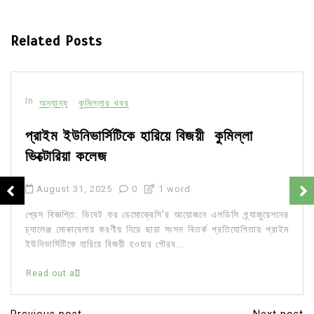
Related Posts
In
অন্যান্য
কুমিল্লার খবর
প্রাইম ইউনিভার্সিটিকে হারিয়ে বিজয়ী কুমিল্লা
ভিক্টোরিয়া কলেজ
August 31, 2025
0
1 word
প্রেস বিজ্ঞপ্তি: ডিবেট ফর ডেমোক্রেসি’র আয়োজনে এলডিসি গ্র্যাজুয়েশনের
চ্যালেঞ্জ মোকাবেলায় করণীয় নিয়ে ছায়া সংসদ বিতর্ক প্রতিযোগিতায় প্রাইম
ইউনিভার্সিটিকে হারিয়ে বিজয়ী হওয়ার গৌরব...
Read out all