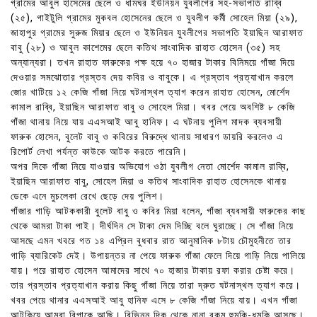
গ্রামের আবুল হাসেমের ছেলে ও ধামঘর ইউনিয়ন যুবলীগের সহ-সভাপতি রাব্বি
(২৫), গাইটুলি গ্রামের মুকবল হোসেনের ছেলে ও যুবলীগ কর্মী সোহেল মিয়া (২৯),
জাহাপুর গ্রামের সুরুজ মিয়ার ছেলে ও ইউনিয়ন যুবলীগের সভাপতি ইয়াছিন আরাফাত
বাবু (২৮) ও আবুল কাশেমের ছেলে কতিথ সাংবাদিক রাহাত হোসেন (৩৫) সহ
অন্যান্যরা। তখন রাহাত ফারুকের পক্ষ হয়ে ৭০ হাজার টাকার বিনিময়ে গাঁজা দিয়ে
দেওয়ার সমঝোতার প্রস্তব দেয় কবির ও বাবুকে। এ প্রস্তাব প্রত্যাখান করলে
জোর খাটিয়ে ১২ কেজি গাঁজা নিয়ে ঘটনাস্থল ত্যাগ করেন রাহাত হোসেন, মোর্শেদ
কামাল রাব্বি, ইয়াছিন আরাফাত বাবু ও সোহেল মিয়া। খবর পেয়ে অবশিষ্ট ৮ কেজি
গাঁজা থানায় নিয়ে যায় এএসআই আবু হানিফ। এ ঘটনায় পুলিশ মাদক ব্যবসায়ী
ফারুক হোসেন, বুলেট বাবু ও কবিরের বিরুদ্ধে থানায় সাধারণ ডায়রি করলেও এ
রিপোর্ট লেখা পর্যন্ত কাউকে আটক করতে পারেনি।
অপর দিকে গাঁজা নিয়ে যাওয়ার অভিযোগ ওঠা যুবলীগ নেতা মোর্শেদ কামাল রাব্বি,
ইয়াছিন আরাফাত বাবু, সোহেল মিয়া ও কতিথ সাংবাদিক রাহাত হোসেনকে থানায়
ডেকে এনে মুচলেকা রেখে ছেড়ে দেয় পুলিশ।
গাঁজার গাড়ি আটককারী বুলেট বাবু ও কবির মিয়া বলেন, গাঁজা ব্যবসায়ী ফারুকের কাছ
থেকে আমরা টাকা পাই। দীর্ঘদিন সে টাকা দেম দিচ্ছি বলে ঘুরাচ্ছে। সে গাঁজা নিয়ে
আসছে এমন খবরে গত ১৪ এপ্রিল বুধবার রাত আনুমানিক ৮টায় চৌমুহনীতে তার
গাড়ি ব্যারিকেট দেই। উপায়ন্তর না পেয়ে ফারুক গাঁজা ফেলে দিয়ে গাড়ি নিয়ে পালিয়ে
যায়। পরে রাহাত হোসেন আমাদের সাথে ৭০ হাজার টাকায় রফা করার চেষ্টা করে।
তার প্রস্তাব প্রত্যাখান করায় কিছু গাঁজা নিয়ে তারা দ্রুত ঘটনাস্থল ত্যাগ করে।
খবর পেয়ে থানার এএসআই আবু হানিফ এসে ৮ কেজি গাঁজা নিয়ে যায়। এখন গাঁজা
আটকিয়ে আমরা বিপাকে আছি। বিভিন্ন দিক থেকে নানা রকম হুমকি-ধমকি আসছে।