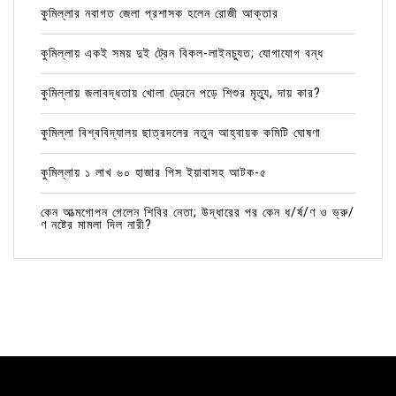
কুমিল্লার নবাগত জেলা প্রশাসক হলেন রোজী আক্তার
কুমিল্লায় একই সময় দুই ট্রেন বিকল-লাইনচ্যুত; যোগাযোগ বন্ধ
কুমিল্লায় জলাবদ্ধতায় খোলা ড্রেনে পড়ে শিশুর মৃত্যু, দায় কার?
কুমিল্লা বিশ্ববিদ্যালয় ছাত্রদলের নতুন আহ্বায়ক কমিটি ঘোষণা
কুমিল্লায় ১ লাখ ৬০ হাজার পিস ইয়াবাসহ আটক-৫
কেন আত্মগোপন গেলেন শিবির নেতা; উদ্ধারের পর কেন ধ/র্ষ/ণ ও ভ্রু/
ণ নষ্টের মামলা দিল নারী?