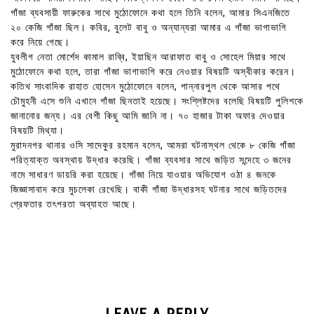
গাঁজা ব্যবসায়ী ফারুকের সাথে মুঠোফোনে কথা হলে তিনি বলেন, আমার সিএনজিতে
২০ কেজি গাঁজা ছিল। কবির, বুলেট বাবু ও অন্যান্যরা আমার এ গাঁজা ভাগাভাগি
করে নিয়ে গেছে।
যুবলীগ নেতা মোর্শেদ কামাল রাব্বি, ইয়াছিন আরাফাত বাবু ও সোহেল মিয়ার সাথে
মুঠোফোনে কথা হলে, তারা গাঁজা ভাগাভাগি করে নেওয়ার বিষয়টি অস্বীকার করেন।
কতিথ সাংবাদিক রাহাত হোসেন মুঠোফোনে বলেন, পান্নারপুল থেকে আসার পথে
চৌমুহনী এসে শুনি এখানে গাঁজা ছিনতাই হয়েছে। সংশ্লিষ্টদের বলেছি বিষয়টি পুলিশকে
জানানোর জন্য। এর বেশী কিছু আমি জানি না। ৭০ হাজার টাকা অফার দেওয়ার
বিষয়টি মিথ্যা।
মুরাদনগর থানার ওসি সাদেকুর রহমান বলেন, আমরা ঘটনাস্থল থেকে ৮ কেজি গাঁজা
পরিত্যাক্ত অবস্থায় উদ্ধার করেছি। গাঁজা ব্যবসার সাথে জড়িত সন্দেহে ৩ জনের
নামে সাধারণ ডায়রি করা হয়েছে। গাঁজা নিয়ে যাওয়ার অভিযোগ ওঠা ৪ জনকে
জিজ্ঞাসাবাদ করে মুচলেকা রেখেছি। বাকী গাঁজা উদ্ধারসহ ঘটনার সাথে জড়িতদের
গ্রেফতার তৎপরতা অব্যাহত আছে।
LEAVE A REPLY