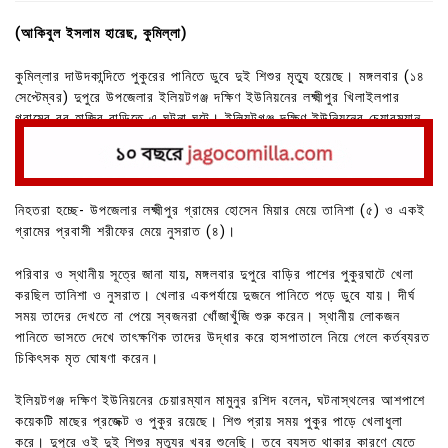
(আকিবুল ইসলাম হারেছ, কুমিল্লা)
কুমিল্লার দাউদকান্দিতে পুকুরের পানিতে ডুবে দুই শিশুর মৃত্যু হয়েছে। মঙ্গলবার (১৪
সেপ্টেম্বর) দুপুরে উপজেলার ইলিয়টগঞ্জ দক্ষিণ ইউনিয়নের লক্ষ্মীপুর খিলাইলপার
গ্রামের রব হাজির বাড়িতে এ ঘটনা ঘটে। ইলিয়টগঞ্জ দক্ষিণ ইউনিয়নের চেয়ারম্যান
মামুনুর রশিদ বিষয়টি নিশ্চিত করেছেন।
নিহতরা হচ্ছে- উপজেলার লক্ষ্মীপুর গ্রামের হোসেন মিয়ার মেয়ে তানিশা (৫) ও একই
গ্রামের প্রবাসী শরীফের মেয়ে নুসরাত (৪)।
পরিবার ও স্থানীয় সূত্রে জানা যায়, মঙ্গলবার দুপুরে বাড়ির পাশের পুকুরঘাটে খেলা
করছিল তানিশা ও নুসরাত। খেলার একপর্যায়ে দুজনে পানিতে পড়ে ডুবে যায়। দীর্ঘ
সময় তাদের দেখতে না পেয়ে স্বজনরা খোঁজাখুঁজি শুরু করেন। স্থানীয় লোকজন
পানিতে ভাসতে দেখে তাৎক্ষণিক তাদের উদ্ধার করে হাসপাতালে নিয়ে গেলে কর্তব্যরত
চিকিৎসক মৃত ঘোষণা করেন।
ইলিয়টগঞ্জ দক্ষিণ ইউনিয়নের চেয়ারম্যান মামুনুর রশিদ বলেন, ঘটনাস্থলের আশপাশে
কয়েকটি মাছের প্রজেক্ট ও পুকুর রয়েছে। শিশু প্রায় সময় পুকুর পাড়ে খেলাধুলা
করে। দুপুরে ওই দুই শিশুর মৃত্যুর খবর শুনেছি। তবে ব্যস্ত থাকার কারণে যেতে