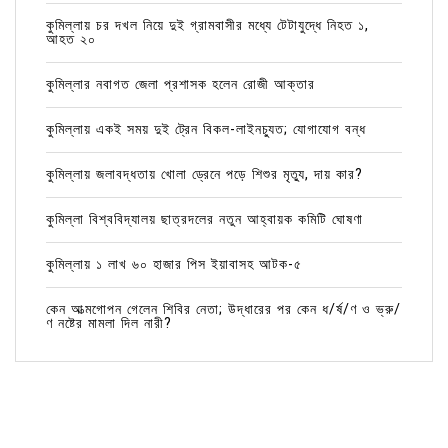
কুমিল্লায় চর দখল নিয়ে দুই গ্রামবাসীর মধ্যে টেটাযুদ্ধে নিহত ১,
আহত ২০
কুমিল্লার নবাগত জেলা প্রশাসক হলেন রোজী আক্তার
কুমিল্লায় একই সময় দুই ট্রেন বিকল-লাইনচ্যুত; যোগাযোগ বন্ধ
কুমিল্লায় জলাবদ্ধতায় খোলা ড্রেনে পড়ে শিশুর মৃত্যু, দায় কার?
কুমিল্লা বিশ্ববিদ্যালয় ছাত্রদলের নতুন আহ্বায়ক কমিটি ঘোষণা
কুমিল্লায় ১ লাখ ৬০ হাজার পিস ইয়াবাসহ আটক-৫
কেন আত্মগোপন গেলেন শিবির নেতা; উদ্ধারের পর কেন ধ/র্ষ/ণ ও ভ্রু/
ণ নষ্টের মামলা দিল নারী?