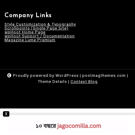
Company Links
Style Customization & Typography
Scrollpoints (Single Page Site)
wpHoot Home Page
wpHoot Support / Documentation
Magazine Lume Premium
Proudly powered by WordPress
|
postmagthemes.com
|
Theme Details
|
Context Blog
X