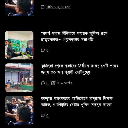
July 29, 2026
আদর্শ সমাজ বিনির্মাণে সহায়ক ভুমিকা রাখে
ছাত্রসমাজ- প্রেসক্লাব সভাপতি
0
কুমিল্লা প্রেস ক্লাবের নির্বাচন আজ; ১৭টি পদের
জন্য ৩৩ জন প্রার্থী ভোটযুদ্ধে
0
3 words
বরুড়ায় বলাৎকারের অভিযোগে মাদ্রাসা শিক্ষক
আটক, গণপিটুনির চেষ্টায় পুলিশ সদস্য আহত
0