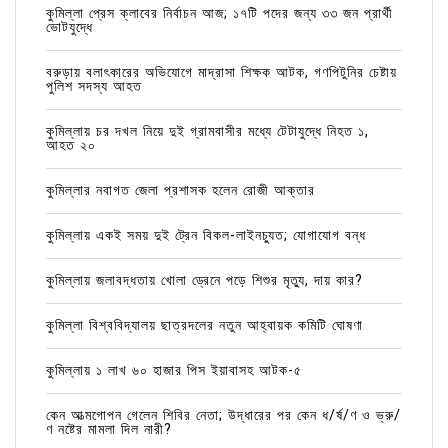
কুমিল্লা প্রেস ক্লাবের নির্বাচন আজ; ১৭টি পদের জন্য ৩৩ জন প্রার্থী
ভোটযুদ্ধে
বরুড়ায় বলাৎকারের অভিযোগে মাদ্রাসা শিক্ষক আটক, গণপিটুনির চেষ্টায়
পুলিশ সদস্য আহত
কুমিল্লায় চর দখল নিয়ে দুই গ্রামবাসীর মধ্যে টেটাযুদ্ধে নিহত ১,
আহত ২০
কুমিল্লার নবাগত জেলা প্রশাসক হলেন রোজী আক্তার
কুমিল্লায় একই সময় দুই ট্রেন বিকল-লাইনচ্যুত; যোগাযোগ বন্ধ
কুমিল্লায় জলাবদ্ধতায় খোলা ড্রেনে পড়ে শিশুর মৃত্যু, দায় কার?
কুমিল্লা বিশ্ববিদ্যালয় ছাত্রদলের নতুন আহ্বায়ক কমিটি ঘোষণা
কুমিল্লায় ১ লাখ ৬০ হাজার পিস ইয়াবাসহ আটক-৫
কেন আত্মগোপন গেলেন শিবির নেতা; উদ্ধারের পর কেন ধ/র্ষ/ণ ও ভ্রু/
ণ নষ্টের মামলা দিল নারী?