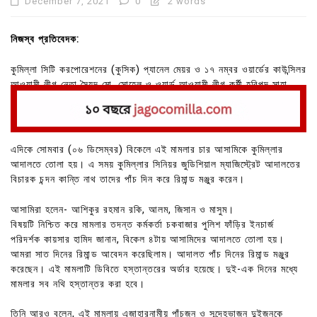
December 7, 2021
0
2 words
নিজস্ব প্রতিবেদক:
কুমিল্লা সিটি করপোরেশনের (কুসিক) প্যানেল মেয়র ও ১৭ নম্বর ওয়ার্ডের কাউন্সিলর
আওয়ামী লীগ নেতা সৈয়দ মো. সোহেল ও ওয়ার্ড আওয়ামী লীগ কর্মী হরিপদ সাহা
হত্যা মামলাটি ডিবিতে (জেলা গোয়েন্দা) হস্তান্তর করা হয়েছে।
এদিকে সোমবার (০৬ ডিসেম্বর) বিকেলে এই মামলার চার আসামিকে কুমিল্লার
আদালতে তোলা হয়। এ সময় কুমিল্লার সিনিয়র জুডিশিয়াল ম্যাজিস্ট্রেট আদালতের
বিচারক চন্দন কান্তি নাথ তাদের পাঁচ দিন করে রিমান্ড মঞ্জুর করেন।
আসামিরা হলেন- আশিকুর রহমান রকি, আলম, জিসান ও মাসুম।
বিষয়টি নিশ্চিত করে মামলার তদন্ত কর্মকর্তা চকবাজার পুলিশ ফাঁড়ির ইনচার্জ
পরিদর্শক কায়সার হামিদ জানান, বিকেল ৪টায় আসামিদের আদালতে তোলা হয়।
আমরা সাত দিনের রিমান্ড আবেদন করেছিলাম। আদালত পাঁচ দিনের রিমান্ড মঞ্জুর
করেছেন। এই মামলাটি ডিবিতে হস্তান্তরের অর্ডার হয়েছে। দুই-এক দিনের মধ্যে
মামলার সব নথি হস্তান্তর করা হবে।
তিনি আরও বলেন, এই মামলায় এজাহারনামীয় পাঁচজন ও সন্দেহভাজন দুইজনকে