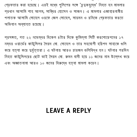
গ্রেফতার করা হয়েছে। এরই মধ্যে পুলিশের সঙ্গে ‘বন্দুকযুদ্ধে’ নিহত হন মামলার
প্রধান আসামি শাহ আলম, সাব্বির হোসেন ও সাজন। এ মামলার এজাহারনামীয়
পলাতক আসামি সোহেল ওরফে জেল সোহেল, সায়মন ও রনিকে গ্রেফতার করতে
অভিযান অব্যাহত রয়েছে।
প্রসঙ্গত, গত ২২ নভেম্বর বিকেল ৪টার দিকে কুমিল্লা সিটি করপোরেশনের ১৭
নম্বর ওয়ার্ডের কাউন্সিলর সৈয়দ মো. সোহেল ও তার সহযোগী হরিপদ সাহাকে গুলি
করে হত্যা করে দুর্বৃত্তরা। এ ঘটনায় আরও চারজন গুলিবিদ্ধ হন। ঘটনার পরদিন
নিহত কাউন্সিলরের ছোট ভাই সৈয়দ মো. রুমন বাদী হয়ে ১১ জনের নাম উল্লেখ করে
এবং অজ্ঞাতনামা আরও ১০ জনের বিরুদ্ধে হত্যা মামলা করেন।
LEAVE A REPLY