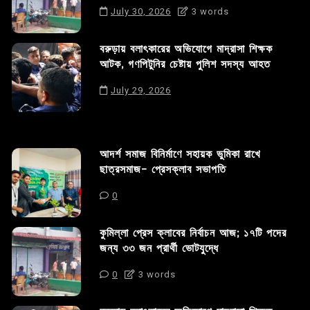
July 30, 2026
3 words
বরুড়ায় বলাৎকারের অভিযোগে মাদ্রাসা শিক্ষক
আটক, গণপিটুনির চেষ্টায় পুলিশ সদস্য আহত
July 29, 2026
আদর্শ সমাজ বিনির্মাণে সহায়ক ভুমিকা রাখে
ছাত্রসমাজ- প্রেসক্লাব সভাপতি
0
কুমিল্লা প্রেস ক্লাবের নির্বাচন আজ; ১৭টি পদের
জন্য ৩৩ জন প্রার্থী ভোটযুদ্ধে
0
3 words