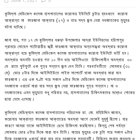
June 1, 2021
0
কুমিল্লা মেডিকেল কলেজ হাসপাতালের করোনায় ইউনিটে ঘন্টার ব্যবধানে করোনা
আক্রান্ত মা ফারজানা আক্তার (২৭) ও তার সদ্য জন্ম নেয়া নবজাতকের মৃত্যুর
ঘটনা ঘটেছে।
জানা যায়, গত ১৭ মে কুমিল্লার বরুড়া উপজেলার আদ্রা ইউনিয়নের হরিশাপুর
গ্রামরে সোহেল পাটোয়ারীর স্ত্রী ফারজানা আক্তার অন্তসত্ত্বা অবস্থায় করোনা
আক্রান্ত হয়ে কুমিল্লা মেডিকেল কলেজ হাসপাতালের করোনা ইউনিটে ভর্তি হন।
অবস্থার অবনতি হওয়ায় গত ১০ দিন ধরে আইসিওতে চিকিৎসাধীন অবস্থায় ৩০
মে রাতে ফুটফুটে এক পুত্র সন্তান জন্ম দেন তিনি। পরবর্তবতীতে সোমবার (৩১
মে) ভোর ৫টার দিকে আইসিইউতে লাইফ সাপোর্টে থাকা অবস্থায় মারা যান
ফারজানা। এর এক ঘণ্টা পরে সকাল ৬টার দিকে মেডিকেল কলেজ হাসপাতালের
নবজাতক ওয়ার্ডে মারা যায় সদ্য জন্ম নেয়া ফারজানার পুত্র সন্তান। মা ও
নবজাতকের এমন মৃত্যুতে শুধু পরিবার নয়, হাসপাতালের চিকিৎসকদের মধ্যেও শোকের
ছায়া নেমে এসেছে।
কুমিল্লা মেডিক্যাল কলেজ হাসপাতালের পরিচালক ডা. মো. মহিউদ্দিন জানান,
করোনায় আক্রান্ত ফারজানা আক্তারের অবস্থা আগে থেকেই মুমূর্ষু ছিলো। যার
কারণে আমরা তাকে আইসিইউতে রেখে চিকিৎসা করছিলাম। কিন্তু শেষ পর্যন্ত
সোমবার ভোর ৫টার দিকে মারা যান তিনি। মায়ের মৃত্যুর এক ঘন্টা পরে সকাল ৬টার
দিকে নবজাতক ওয়ার্ডে মারা যায় তার নবজাতক সন্তানটি। বিভিন্ন সংবাদ মাধ্যমে ও