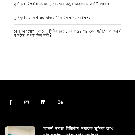
কুমিল্লা বিশ্ববিদ্যালয় ছাত্রদলের নতুন আহ্বায়ক কমিটি ঘোষণা
কুমিল্লায় ১ লাখ ৬০ হাজার পিস ইয়াবাসহ আটক-৫
কেন আত্মগোপন গেলেন শিবির নেতা; উদ্ধারের পর কেন ধ/র্ষ/ণ ও ভ্রু/
ণ নষ্টের মামলা দিল নারী?
আদর্শ সমাজ বিনির্মাণে সহায়ক ভুমিকা রাখে