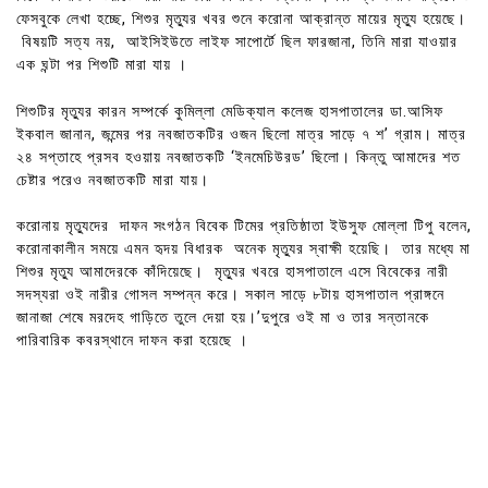
ফেসবুকে লেখা হচ্ছে, শিশুর মৃত্যুর খবর শুনে করোনা আক্রান্ত মায়ের মৃত্যু হয়েছে।
বিষয়টি সত্য নয়, আইসিইউতে লাইফ সাপোর্টে ছিল ফারজানা, তিনি মারা যাওয়ার
এক ঘন্টা পর শিশুটি মারা যায় ।
শিশুটির মৃত্যুর কারন সম্পর্কে কুমিল্লা মেডিক্যাল কলেজ হাসপাতালের ডা.আসিফ
ইকবাল জানান, জন্মের পর নবজাতকটির ওজন ছিলো মাত্র সাড়ে ৭ শ’ গ্রাম। মাত্র
২৪ সপ্তাহে প্রসব হওয়ায় নবজাতকটি ‘ইনমেচিউরড’ ছিলো। কিন্তু আমাদের শত
চেষ্টার পরেও নবজাতকটি মারা যায়।
করোনায় মৃত্যুদের দাফন সংগঠন বিবেক টিমের প্রতিষ্ঠাতা ইউসুফ মোল্লা টিপু বলেন,
করোনাকালীন সময়ে এমন হৃদয় বিধারক অনেক মৃত্যুর স্বাক্ষী হয়েছি। তার মধ্যে মা
শিশুর মৃত্যু আমাদেরকে কাঁদিয়েছে। মৃত্যুর খবরে হাসপাতালে এসে বিবেকের নারী
সদস্যরা ওই নারীর গোসল সম্পন্ন করে। সকাল সাড়ে ৮টায় হাসপাতাল প্রাঙ্গনে
জানাজা শেষে মরদেহ গাড়িতে তুলে দেয়া হয়।’দুপুরে ওই মা ও তার সন্তানকে
পারিবারিক কবরস্থানে দাফন করা হয়েছে ।