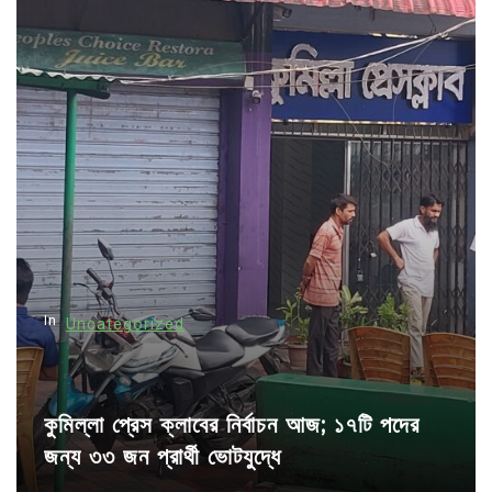
a
v
i
g
a
t
i
o
n
In
Uncategorized
কুমিল্লা প্রেস ক্লাবের নির্বাচন আজ; ১৭টি পদের
জন্য ৩৩ জন প্রার্থী ভোটযুদ্ধে