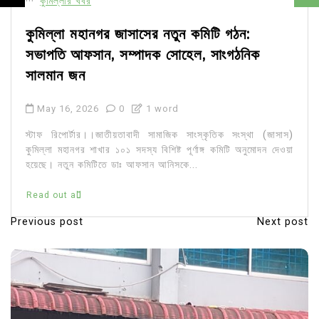
কুমিল্লার খবর
কুমিল্লা মহানগর জাসাসের নতুন কমিটি গঠন:
সভাপতি আফসান, সম্পাদক সোহেল, সাংগঠনিক
সালমান জন
May 16, 2026
0
1 word
স্টাফ রিপোর্টার।।জাতীয়তাবাদী সামাজিক সাংস্কৃতিক সংস্থা (জাসাস)
কুমিল্লা মহানগর শাখার ১০১ সদস্য বিশিষ্ট পূর্ণাঙ্গ কমিটি অনুমোদন দেওয়া
হয়েছে। নতুন কমিটিতে ডাঃ আফসান আনিসকে...
Read out all
Previous post
Next post
P
o
s
t
n