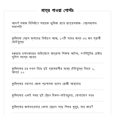
মাত্র পাওয়া পোস্টঃ
আদর্শ সমাজ বিনির্মাণে সহায়ক ভুমিকা রাখে ছাত্রসমাজ- প্রেসক্লাব
সভাপতি
কুমিল্লা প্রেস ক্লাবের নির্বাচন আজ; ১৭টি পদের জন্য ৩৩ জন প্রার্থী
ভোটযুদ্ধে
বরুড়ায় বলাৎকারের অভিযোগে মাদ্রাসা শিক্ষক আটক, গণপিটুনির চেষ্টায়
পুলিশ সদস্য আহত
কুমিল্লায় চর দখল নিয়ে দুই গ্রামবাসীর মধ্যে টেটাযুদ্ধে নিহত ১,
আহত ২০
কুমিল্লার নবাগত জেলা প্রশাসক হলেন রোজী আক্তার
কুমিল্লায় একই সময় দুই ট্রেন বিকল-লাইনচ্যুত; যোগাযোগ বন্ধ
কুমিল্লায় জলাবদ্ধতায় খোলা ড্রেনে পড়ে শিশুর মৃত্যু, দায় কার?