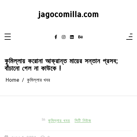
Skip
to
content
jagocomilla.com
কুমিল্লায় করোনা আক্রান্ত মায়ের সন্তান প্রসব;
বাঁচানো গেল না কাউকে !
Home
কুমিল্লার খবর
In
কুমিল্লার খবর
সিটি নিউজ