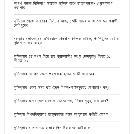
আদর্শ সমাজ বিনির্মাণে সহায়ক ভুমিকা রাখে ছাত্রসমাজ- প্রেসক্লাব
সভাপতি
কুমিল্লা প্রেস ক্লাবের নির্বাচন আজ; ১৭টি পদের জন্য ৩৩ জন প্রার্থী
ভোটযুদ্ধে
বরুড়ায় বলাৎকারের অভিযোগে মাদ্রাসা শিক্ষক আটক, গণপিটুনির চেষ্টায়
পুলিশ সদস্য আহত
কুমিল্লায় চর দখল নিয়ে দুই গ্রামবাসীর মধ্যে টেটাযুদ্ধে নিহত ১,
আহত ২০
কুমিল্লার নবাগত জেলা প্রশাসক হলেন রোজী আক্তার
কুমিল্লায় একই সময় দুই ট্রেন বিকল-লাইনচ্যুত; যোগাযোগ বন্ধ
কুমিল্লায় জলাবদ্ধতায় খোলা ড্রেনে পড়ে শিশুর মৃত্যু, দায় কার?
কুমিল্লা বিশ্ববিদ্যালয় ছাত্রদলের নতুন আহ্বায়ক কমিটি ঘোষণা
কুমিল্লায় ১ লাখ ৬০ হাজার পিস ইয়াবাসহ আটক-৫