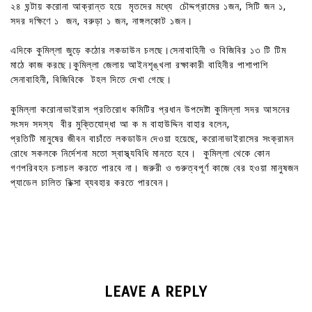
২৪ ঘন্টায় করোনা আক্রান্ত হয়ে মৃতদের মধ্যে চৌদ্দগ্রামের ১জন, সিটি জন ১,
সদর দক্ষিণে ১ জন, বরুড়া ১ জন, নাঙ্গলকোট ১জন।
এদিকে কুমিল্লা জুড়ে কঠোর লকডাউন চলছে।সেনাবাহিনী ও বিজিবির ১৩ টি টিম
মাঠে কাজ করছে।কুমিল্লা জেলায় আইনশৃঙ্খলা রক্ষাকারী বাহিনীর পাশাপাশি
সেনাবাহিনী, বিজিবিকে টহল দিতে দেখা গেছে।
কুমিল্লা করোনাভাইরাস প্রতিরোধ কমিটির প্রধান উপদেষ্টা কুমিল্লা সদর আসনের
সংসদ সদস্য বীর মুক্তিযোদ্ধা আ ক ম বাহাউদ্দিন বাহার বলেন,
প্রতিটি মানুষের জীবন বাচাঁতে লকডাউন দেওয়া হয়েছে, করোনাভাইরাসের সংক্রামন
রোধে সকলকে নির্দেশনা মতো স্বাস্থ্যবিধি মানতে হবে। কুমিল্লা থেকে কোন
গণপরিবহন চলাচল করতে পারবে না। জরুরী ও গুরুত্বপূর্ণ কাজে বের হওয়া মানুষজন
প্যাডেল চালিত রিক্সা ব্যবহার করতে পারবেন।
LEAVE A REPLY