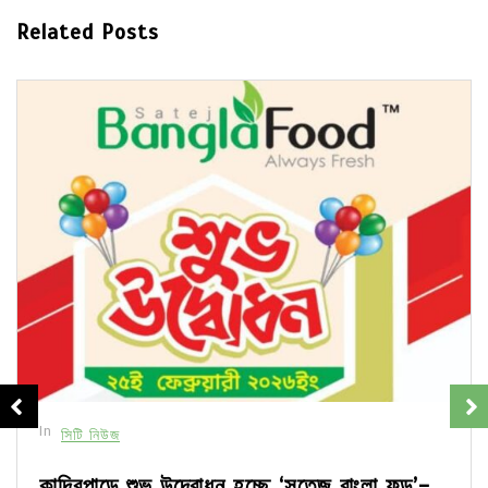
Related Posts
In
সিটি নিউজ
কান্দিরপাড়ে শুভ উদ্বোধন হচ্ছে ‘সতেজ বাংলা ফুড’-