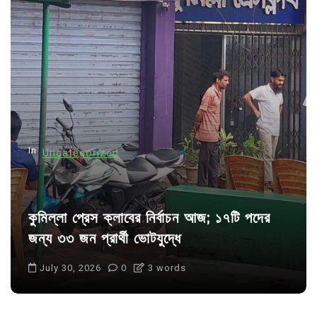
i
g
a
t
i
o
n
In
Uncategorized
কুমিল্লা প্রেস ক্লাবের নির্বাচন আজ; ১৭টি পদের
জন্য ৩৩ জন প্রার্থী ভোটযুদ্ধে
July 30, 2026
0
3 words