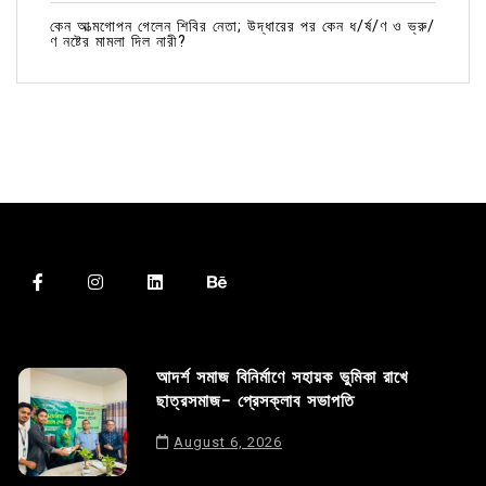
কেন আত্মগোপন গেলেন শিবির নেতা; উদ্ধারের পর কেন ধ/র্ষ/ণ ও ভ্রু/
ণ নষ্টের মামলা দিল নারী?
আদর্শ সমাজ বিনির্মাণে সহায়ক ভুমিকা রাখে
ছাত্রসমাজ- প্রেসক্লাব সভাপতি
August 6, 2026