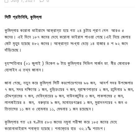
July 1, 2021
0
সিটি প্রতিনিধি, কুমিল্লা
কুমিল্লায় করোনা ভাইরাসে আক্রান্ত হয়ে গত ২৪ ঘন্টায় প্রাণ গেল আরও ৫
জনের। এই দিনে ১৮৭ জনের দেহে করোনা ভাইরাস পাওয়া গেছে।এই নিয়ে জেলায়
মোট মৃত্যু হয়েছে ৪৮২ জনের। আক্রান্ত সংখ্যা বেড়ে ১৪ হাজার ৪ শ ৯২ জনে
দাঁড়িয়েছে।
বৃহস্পতিবার (০১ জুলাই ) বিকেল ৬ টায় কুমিল্লার সিভিল সার্জন ডা. মীর মোবারক
হোসাইন এ তথ্য জানান।
জানা গেছে, নতুন করে কুমিল্লা সিটি করপোরেশনের ৯৬ জন, আদর্শ সদর উপজেলার
৭ জন, সদর দক্ষিণের ১ জন, বুড়িচংয়ের ৭ জন, ব্রাহ্মণপাড়ার ২ জন, চান্দিনার ৯ জন,
চৌদ্দগ্রামের ৭ জন, দেবিদ্বারের ৬ জন, দাউদকান্দির ৩ জন, লাকসামের ৫ জন,
লালমাইয়ের ৪ জন, বরুড়ার ৯ জন, মনোহরগঞ্জের ১ জন, মুরাদনগরের ৭ জন ও
তিতাসের ১১ জন ও হোমনার ১১, মেঘনায় ১ জন রয়েছেন।
কুমিল্লায় গত ২৪ ঘণ্টায় ৫৮৩ জনের নমুনা পরীক্ষা করে ১৮৫ জনের দেহে
করোনাভাইরাস শনাক্ত হয়েছে। শনাক্তের হার ৩২.১% শতাংশ।