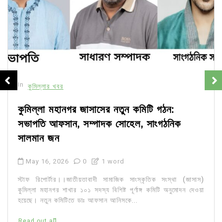
In
কুমিল্লার খবর
কুমিল্লা মহানগর জাসাসের নতুন কমিটি গঠন:
সভাপতি আফসান, সম্পাদক সোহেল, সাংগঠনিক
সালমান জন
May 16, 2026
0
1 word
স্টাফ রিপোর্টার।।জাতীয়তাবাদী সামাজিক সাংস্কৃতিক সংস্থা (জাসাস)
কুমিল্লা মহানগর শাখার ১০১ সদস্য বিশিষ্ট পূর্ণাঙ্গ কমিটি অনুমোদন দেওয়া
হয়েছে। নতুন কমিটিতে ডাঃ আফসান আনিসকে...
Read out all