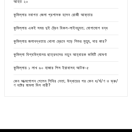
আহত ২০
কুমিল্লার নবাগত জেলা প্রশাসক হলেন রোজী আক্তার
কুমিল্লায় একই সময় দুই ট্রেন বিকল-লাইনচ্যুত; যোগাযোগ বন্ধ
কুমিল্লায় জলাবদ্ধতায় খোলা ড্রেনে পড়ে শিশুর মৃত্যু, দায় কার?
কুমিল্লা বিশ্ববিদ্যালয় ছাত্রদলের নতুন আহ্বায়ক কমিটি ঘোষণা
কুমিল্লায় ১ লাখ ৬০ হাজার পিস ইয়াবাসহ আটক-৫
কেন আত্মগোপন গেলেন শিবির নেতা; উদ্ধারের পর কেন ধ/র্ষ/ণ ও ভ্রু/
ণ নষ্টের মামলা দিল নারী?