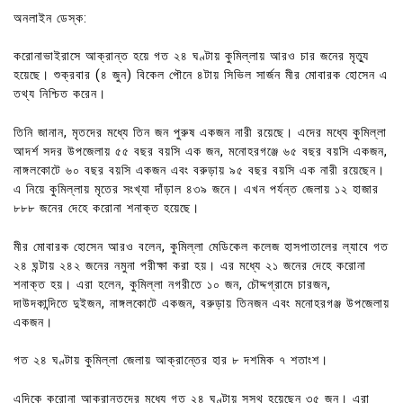
অনলাইন ডেস্ক:
করোনাভাইরাসে আক্রান্ত হয়ে গত ২৪ ঘণ্টায় কুমিল্লায় আরও চার জনের মৃত্যু
হয়েছে। শুক্রবার (৪ জুন) বিকেল পৌনে ৪টায় সিভিল সার্জন মীর মোবারক হোসেন এ
তথ্য নিশ্চিত করেন।
তিনি জানান, মৃতদের মধ্যে তিন জন পুরুষ একজন নারী রয়েছে। এদের মধ্যে কুমিল্লা
আদর্শ সদর উপজেলায় ৫৫ বছর বয়সি এক জন, মনোহরগঞ্জে ৬৫ বছর বয়সি একজন,
নাঙ্গলকোটে ৬০ বছর বয়সি একজন এবং বরুড়ায় ৯৫ বছর বয়সি এক নারী রয়েছেন।
এ নিয়ে কুমিল্লায় মৃতের সংখ্যা দাঁড়াল ৪৩৯ জনে। এখন পর্যন্ত জেলায় ১২ হাজার
৮৮৮ জনের দেহে করোনা শনাক্ত হয়েছে।
মীর মোবারক হোসেন আরও বলেন, কুমিল্লা মেডিকেল কলেজ হাসপাতালের ল্যাবে গত
২৪ ঘন্টায় ২৪২ জনের নমুনা পরীক্ষা করা হয়। এর মধ্যে ২১ জনের দেহে করোনা
শনাক্ত হয়। এরা হলেন, কুমিল্লা নগরীতে ১০ জন, চৌদ্দগ্রামে চারজন,
দাউদকান্দিতে দুইজন, নাঙ্গলকোটে একজন, বরুড়ায় তিনজন এবং মনোহরগঞ্জ উপজেলায়
একজন।
গত ২৪ ঘণ্টায় কুমিল্লা জেলায় আক্রান্তের হার ৮ দশমিক ৭ শতাংশ।
এদিকে করোনা আক্রান্তদের মধ্যে গত ২৪ ঘণ্টায় সুস্থ হয়েছেন ৩৫ জন। এরা