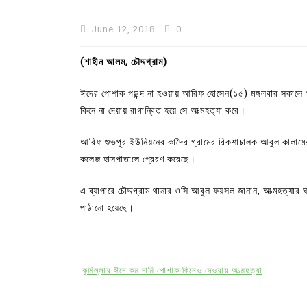
June 12, 2018
0
(শাহীন আলম, চৌদ্দগ্রাম)
ঈদের পোশাক পছন্দ না হওয়ায় আরিফ হোসেন(১৫) মঙ্গলবার সকালে 
কিনে না দেয়ায় রাগান্বিত হয়ে সে আত্মহত্যা করে।
আরিফ শুভপুর ইউনিয়নের কাদৈর গ্রামের রিকশাচালক আবুল কালামের প
কলেজ হাসপাতালে প্রেরণ করেছে।
এ ব্যাপারে চৌদ্দগ্রাম থানার ওসি আবুল ফয়সল জানান, আত্মহত্যার
In
Uncategorized
পাঠানো হয়েছে।
কুমিল্লা প্রেস ক্লাবের নির্বাচন আ
পদের জন্য ৩৩ জন প্রার্থী ভোটযুদ্ধ
কুমিল্লায় ঈদে কম দামি পোশাক কিনেও দেওয়ায় আত্মহত্যা
July 30, 2026
0
3 words