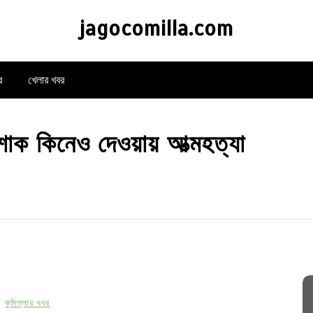
jagocomilla.com
র
খেলার খবর
শাক কিনেও দেওয়ায় আত্মহত্যা
কুমিল্লার খবর