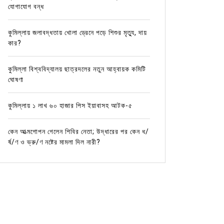
যোগাযোগ বন্ধ
কুমিল্লায় জলাবদ্ধতায় খোলা ড্রেনে পড়ে শিশুর মৃত্যু, দায়
কার?
কুমিল্লা বিশ্ববিদ্যালয় ছাত্রদলের নতুন আহ্বায়ক কমিটি
ঘোষণা
কুমিল্লায় ১ লাখ ৬০ হাজার পিস ইয়াবাসহ আটক-৫
কেন আত্মগোপন গেলেন শিবির নেতা; উদ্ধারের পর কেন ধ/
র্ষ/ণ ও ভ্রু/ণ নষ্টের মামলা দিল নারী?
In
কুমিল্লার খবর
In
কুমিল্লা
জলাবদ্ধতা, যানজট, নাগরিক সেবার
রাত ৩ ট
মানোন্নয়নে উদ্যোগ নেওয়া হয়েছে: এমপি
ছিনতাইক
মনিরুল হক চৌধুরীর
কর্মকর্
May 2, 2026
0
April 2