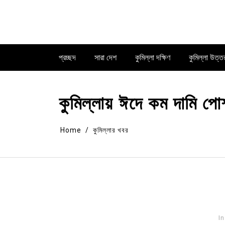
Skip
to
content
প্রচ্ছদ
সারা দেশ
কুমিল্লা দক্ষিণ
কুমিল্লা উত্ত
কুমিল্লায় ঈদে কম দামি পো
Home
কুমিল্লার খবর
In