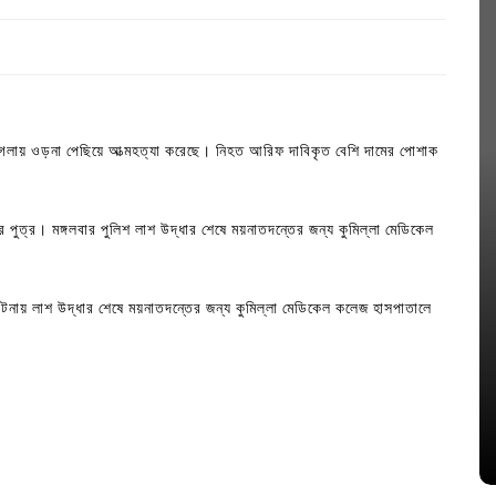
গলায় ওড়না পেছিয়ে আত্মহত্যা করেছে। নিহত আরিফ দাবিকৃত বেশি দামের পোশাক
ুত্র। মঙ্গলবার পুলিশ লাশ উদ্ধার শেষে ময়নাতদন্তের জন্য কুমিল্লা মেডিকেল
 ঘটনায় লাশ উদ্ধার শেষে ময়নাতদন্তের জন্য কুমিল্লা মেডিকেল কলেজ হাসপাতালে
In
Uncategorized
জ; ১৭টি
আদর্শ সমাজ বিনির্মাণে সহায়ক ভুমিকা রাখে
ে
ছাত্রসমাজ- প্রেসক্লাব সভাপতি
August 6, 2026
0