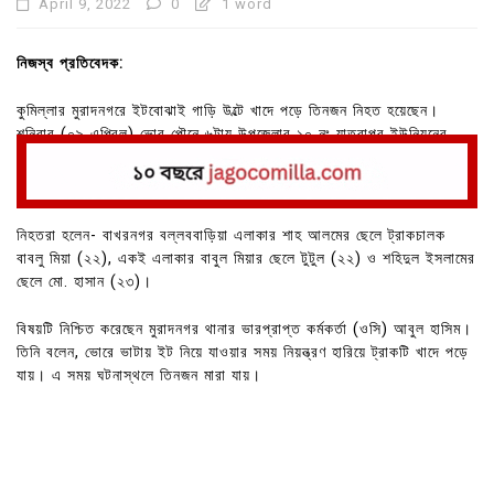
April 9, 2022
0
1 word
নিজস্ব প্রতিবেদক:
কুমিল্লার মুরাদনগরে ইটবোঝাই গাড়ি উল্টে খাদে পড়ে তিনজন নিহত হয়েছেন।
শনিবার (০৯ এপ্রিল) ভোর পৌনে ৬টায় উপজেলার ১০ নং যাত্রাপুর ইউনিয়নের
মোচাগাড়া উত্তর পাড়া মোল্লা বাড়ির মোড়ে এ দুর্ঘটনা ঘটে।
নিহতরা হলেন- বাখরনগর বল্লববাড়িয়া এলাকার শাহ আলমের ছেলে ট্রাকচালক
বাবলু মিয়া (২২), একই এলাকার বাবুল মিয়ার ছেলে টুটুল (২২) ও শহিদুল ইসলামের
ছেলে মো. হাসান (২৩)।
বিষয়টি নিশ্চিত করেছেন মুরাদনগর থানার ভারপ্রাপ্ত কর্মকর্তা (ওসি) আবুল হাসিম।
তিনি বলেন, ভোরে ভাটায় ইট নিয়ে যাওয়ার সময় নিয়ন্ত্রণ হারিয়ে ট্রাকটি খাদে পড়ে
যায়। এ সময় ঘটনাস্থলে তিনজন মারা যায়।