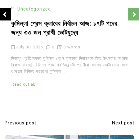
In
Uncategorized
কুমিল্লা প্রেস ক্লাবের নির্বাচন আজ; ১৭টি পদের
জন্য ৩৩ জন প্রার্থী ভোটযুদ্ধে
July 30, 2026
0
3 words
নিজস্ব প্রতিবেদক: কুমিল্লা প্রেস ক্লাবের নির্বাচনকে ঘিরে উৎসবের আমেজ
বিরাজ করছে| বিভিন্ন পদে প্রতিদ্বন্দ্বী প্রার্থীরা সদস্য ভোটারদের সঙ্গে
শুভেচ্ছা বিনিময় করছেন| কুমিল্লা...
Read out all
Previous post
Next post
P
o