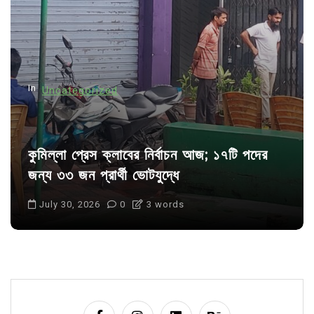
t
i
o
n
In
Uncategorized
কুমিল্লা প্রেস ক্লাবের নির্বাচন আজ; ১৭টি পদের
জন্য ৩৩ জন প্রার্থী ভোটযুদ্ধে
July 30, 2026
0
3 words