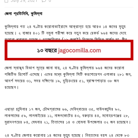
July 29, 2021
0
জেলা প্রতিনিধি, কুমিল্লা
কুমিল্লায় গত ২৪ ঘণ্টায় করোনাভাইরাসে আক্রান্ত হয়ে আরও ১৪ জনের মৃত্যু
হয়েছে। ২ হাজার ৪০১ টি নমুনা পরীক্ষা করে নতুন করে রেকর্ড ৯৬৪ জনের দেহে
করোনা শনাক্ত হয়েছে। বৃহস্পতিবার (২৯ জুলাই) বিকেলে সিভিল সার্জন ডা. মীর
মোবারক হোসাইন জাগো কুমিল্লাকে এ তথ্য নিশ্চিত করেন।
জেলা স্বাস্থ্য বিভাগ সূত্রে জানা যায়, ২৪ ঘণ্টায় কুমিল্লায় ৯৬৪ জনের করোনা
পজিটিভ রিপোর্ট এসেছে। এদের মধ্যে কুমিল্লা সিটি করপোরেশন এলাকার ২৮১ জন,
আদর্শ সদরের ৩১, সদর দক্ষিণের ১৯, বুড়িচংয়ের ৫১, ব্রাহ্মণপাড়ার ৩৮ জন
রয়েছেন।
এছাড়া চান্দিনার ১৭ জন, চৌদ্দগ্রামের ৬৬, দেবিদ্বারের ৩৫, দাউদকান্দির ৯০,
লাকসামের ৫৯, লালমাইয়ের ১১, নাঙ্গলকোটের ৪৩, বরুড়ার ৪৪, মনোহরগঞ্জের ২৮,
মুরাদনগরের ৮৪, মেঘনার ২১, তিতাসের ১৪ ও হোমনা উপজেলার ৩২ জন রয়েছেন।
২৪ ঘণ্টায় জেলায় করোনায় ১৪ জনের মৃত্যু হয়েছে। নিহতদের বয়স ২৪ থেকে ৮৩