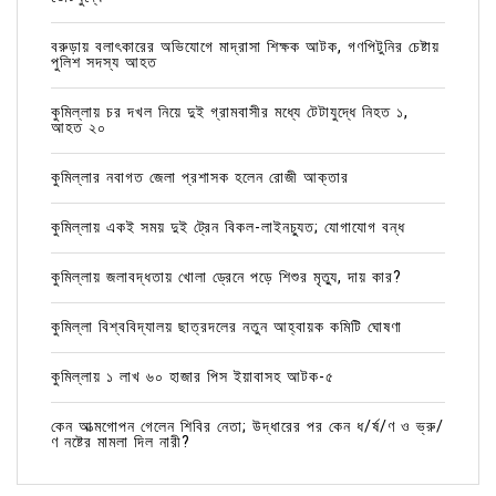
বরুড়ায় বলাৎকারের অভিযোগে মাদ্রাসা শিক্ষক আটক, গণপিটুনির চেষ্টায়
পুলিশ সদস্য আহত
কুমিল্লায় চর দখল নিয়ে দুই গ্রামবাসীর মধ্যে টেটাযুদ্ধে নিহত ১,
আহত ২০
কুমিল্লার নবাগত জেলা প্রশাসক হলেন রোজী আক্তার
কুমিল্লায় একই সময় দুই ট্রেন বিকল-লাইনচ্যুত; যোগাযোগ বন্ধ
কুমিল্লায় জলাবদ্ধতায় খোলা ড্রেনে পড়ে শিশুর মৃত্যু, দায় কার?
কুমিল্লা বিশ্ববিদ্যালয় ছাত্রদলের নতুন আহ্বায়ক কমিটি ঘোষণা
কুমিল্লায় ১ লাখ ৬০ হাজার পিস ইয়াবাসহ আটক-৫
কেন আত্মগোপন গেলেন শিবির নেতা; উদ্ধারের পর কেন ধ/র্ষ/ণ ও ভ্রু/
ণ নষ্টের মামলা দিল নারী?