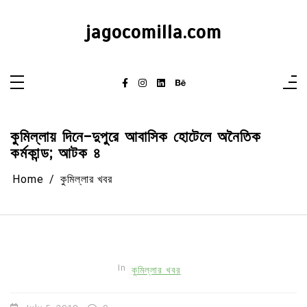
Skip
to
content
jagocomilla.com
কুমিল্লায় দিনে-দুপুরে আবাসিক হোটেলে অনৈতিক
কর্মকান্ড; আটক ৪
Home
কুমিল্লার খবর
In
কুমিল্লার খবর