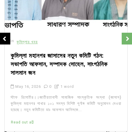
In
কুমিল্লার খবর
কুমিল্লা মহানগর জাসাসের নতুন কমিটি গঠন:
সভাপতি আফসান, সম্পাদক সোহেল, সাংগঠনিক
সালমান জন
May 16, 2026
0
1 word
স্টাফ রিপোর্টার।।জাতীয়তাবাদী সামাজিক সাংস্কৃতিক সংস্থা (জাসাস)
কুমিল্লা মহানগর শাখার ১০১ সদস্য বিশিষ্ট পূর্ণাঙ্গ কমিটি অনুমোদন দেওয়া
হয়েছে। নতুন কমিটিতে ডাঃ আফসান আনিসকে...
Read out all