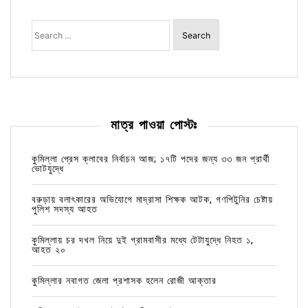
Search
for:
মাত্র পাওয়া পোস্টঃ
কুমিল্লা প্রেস ক্লাবের নির্বাচন আজ; ১৭টি পদের জন্য ৩৩ জন প্রার্থী
ভোটযুদ্ধে
বরুড়ায় বলাৎকারের অভিযোগে মাদ্রাসা শিক্ষক আটক, গণপিটুনির চেষ্টায়
পুলিশ সদস্য আহত
কুমিল্লায় চর দখল নিয়ে দুই গ্রামবাসীর মধ্যে টেটাযুদ্ধে নিহত ১,
আহত ২০
কুমিল্লার নবাগত জেলা প্রশাসক হলেন রোজী আক্তার