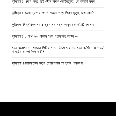
কুমিল্লায় একই সময় দুই ট্রেন বিকল-লাইনচ্যুত; যোগাযোগ বন্ধ
কুমিল্লায় জলাবদ্ধতায় খোলা ড্রেনে পড়ে শিশুর মৃত্যু, দায় কার?
কুমিল্লা বিশ্ববিদ্যালয় ছাত্রদলের নতুন আহ্বায়ক কমিটি ঘোষণা
কুমিল্লায় ১ লাখ ৬০ হাজার পিস ইয়াবাসহ আটক-৫
কেন আত্মগোপন গেলেন শিবির নেতা; উদ্ধারের পর কেন ধ/র্ষ/ণ ও ভ্রু/
ণ নষ্টের মামলা দিল নারী?
কুমিল্লা শিক্ষাবোর্ডের নতুন চেয়ারম্যান আহসান পারভেজ