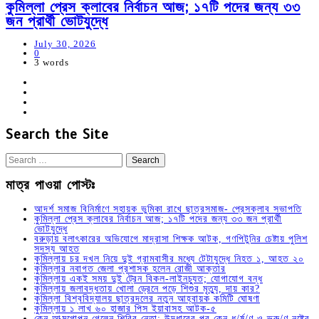
কুমিল্লা প্রেস ক্লাবের নির্বাচন আজ; ১৭টি পদের জন্য ৩৩
জন প্রার্থী ভোটযুদ্ধে
July 30, 2026
0
3 words
Search the Site
Search
for:
মাত্র পাওয়া পোস্টঃ
আদর্শ সমাজ বিনির্মাণে সহায়ক ভুমিকা রাখে ছাত্রসমাজ- প্রেসক্লাব সভাপতি
কুমিল্লা প্রেস ক্লাবের নির্বাচন আজ; ১৭টি পদের জন্য ৩৩ জন প্রার্থী
ভোটযুদ্ধে
বরুড়ায় বলাৎকারের অভিযোগে মাদ্রাসা শিক্ষক আটক, গণপিটুনির চেষ্টায় পুলিশ
সদস্য আহত
কুমিল্লায় চর দখল নিয়ে দুই গ্রামবাসীর মধ্যে টেটাযুদ্ধে নিহত ১, আহত ২০
কুমিল্লার নবাগত জেলা প্রশাসক হলেন রোজী আক্তার
কুমিল্লায় একই সময় দুই ট্রেন বিকল-লাইনচ্যুত; যোগাযোগ বন্ধ
কুমিল্লায় জলাবদ্ধতায় খোলা ড্রেনে পড়ে শিশুর মৃত্যু, দায় কার?
কুমিল্লা বিশ্ববিদ্যালয় ছাত্রদলের নতুন আহ্বায়ক কমিটি ঘোষণা
কুমিল্লায় ১ লাখ ৬০ হাজার পিস ইয়াবাসহ আটক-৫
কেন আত্মগোপন গেলেন শিবির নেতা; উদ্ধারের পর কেন ধ/র্ষ/ণ ও ভ্রু/ণ নষ্টের