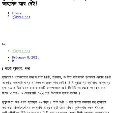
আহমেদ আর নেই!
Home
কুমিল্লার খবর
In
কুমিল্লার খবর
February 8, 2021
0
( জাগো কুমিল্লা. কম)
কুমিল্লার প্রথিতযশা যন্ত্রসংগীত শিল্পী, সুরকার, সংগীত পরিচালক কুমিল্লা বেতার শিল্পী
সংস্থার সভাপতি ওস্তাদ মিলন আহমেদ আর নেই। তিনি দূরারোগ্য ব্যাধিতে আক্রান্ত
হয়ে গত ৪ দিন যাবত ঢাকার একটি হাসপাতালে আই সি ইউ তে থেকে সোমবার রাত
সাড়ে ১১টায় ( ৭ ফেব্রুয়ারি ‘২১)শেষ নিঃশ্বাস ত্যাগ করেন ।
মৃত্যুকালে তাঁর বয়স হয়েছিল ৭১ বছর। তিনি স্ত্রী ও দুই কন্যা সন্তান সহ কুমিল্লা
সহ সারা বাংলাদেশে বহু গুনগ্রাহী ছাত্রছাত্রী রেখে যান। কুমিল্লার সকল পর্যায়ের
সংগীতশিল্পীসহ বিভিন্ন অংগনের শিল্পী এবং বাংলাদেশ বেতার শিল্পী সংস্থার সদস্যগনের