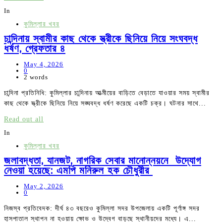
In
কুমিল্লার খবর
চান্দিনায় স্বামীর কাছ থেকে স্ত্রীকে ছিনিয়ে নিয়ে সংঘবদ্ধ
ধর্ষণ, গ্রেফতার ৪
May 4, 2026
0
2 words
চান্দিনা প্রতিনিধি: কুমিল্লার চান্দিনায় আত্মীয়ের বাড়িতে বেড়াতে যাওয়ার সময় স্বামীর
কাছ থেকে স্ত্রীকে ছিনিয়ে নিয়ে সঙ্ঘবদ্ধ ধর্ষণ করেছে একটি চক্র। ঘটনার সাথে...
Read out all
In
কুমিল্লার খবর
জলাবদ্ধতা, যানজট, নাগরিক সেবার মানোন্নয়নে উদ্যোগ
নেওয়া হয়েছে: এমপি মনিরুল হক চৌধুরীর
May 2, 2026
0
নিজস্ব প্রতিবেদক: দীর্ঘ ৪৩ বছরেও কুমিল্লা সদর উপজেলায় একটি পূর্ণাঙ্গ সদর
হাসপাতাল স্থাপন না হওয়ায় ক্ষোভ ও উদ্বেগ বাড়ছে স্থানীয়দের মধ্যে। এ...