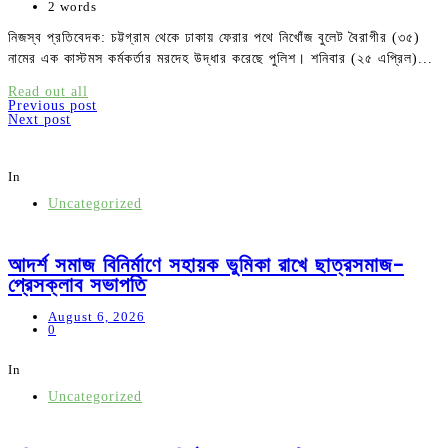
2 words
নিজস্ব প্রতিবেদক: চট্টগ্রাম থেকে ঢাকায় ফেরার পথে নিখোঁজ বুলেট বৈরাগীর (৩৫)
নামের এক কাস্টমস কর্মকর্তার মরদেহ উদ্ধার করেছে পুলিশ। শনিবার (২৫ এপ্রিল)...
Read out all
Post
Previous post
Next post
navigation
In
Uncategorized
আদর্শ সমাজ বিনির্মাণে সহায়ক ভুমিকা রাখে ছাত্রসমাজ-
প্রেসক্লাব সভাপতি
August 6, 2026
0
In
Uncategorized