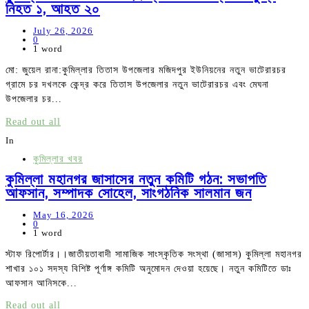
নিহত ১, আহত ২০
July 26, 2026
0
1 word
মো: জুয়েল রানা:কুমিল্লার তিতাস উপজেলার মজিদপুর ইউনিয়নের নতুন ভাটেরারচর
গ্রামে চর দখলকে কেন্দ্র করে তিতাস উপজেলার নতুন ভাটেরারচর এবং মেঘনা
উপজেলার চর...
Read out all
In
কুমিল্লার খবর
কুমিল্লা মহানগর জাসাসের নতুন কমিটি গঠন: সভাপতি
আফসান, সম্পাদক সোহেল, সাংগঠনিক সালমান জন
May 16, 2026
0
1 word
স্টাফ রিপোর্টার।।জাতীয়তাবাদী সামাজিক সাংস্কৃতিক সংস্থা (জাসাস) কুমিল্লা মহানগর
শাখার ১০১ সদস্য বিশিষ্ট পূর্ণাঙ্গ কমিটি অনুমোদন দেওয়া হয়েছে। নতুন কমিটিতে ডাঃ
আফসান আনিসকে...
Read out all