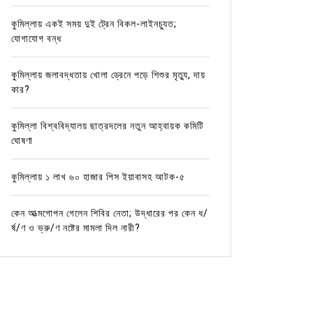
কুমিল্লায় একই সময় দুই ট্রেন বিকল-লাইনচ্যুত;
যোগাযোগ বন্ধ
কুমিল্লায় জলাবদ্ধতায় খোলা ড্রেনে পড়ে শিশুর মৃত্যু, দায়
কার?
কুমিল্লা বিশ্ববিদ্যালয় ছাত্রদলের নতুন আহ্বায়ক কমিটি
ঘোষণা
কুমিল্লায় ১ লাখ ৬০ হাজার পিস ইয়াবাসহ আটক-৫
কেন আত্মগোপন গেলেন শিবির নেতা; উদ্ধারের পর কেন ধ/
র্ষ/ণ ও ভ্রু/ণ নষ্টের মামলা দিল নারী?