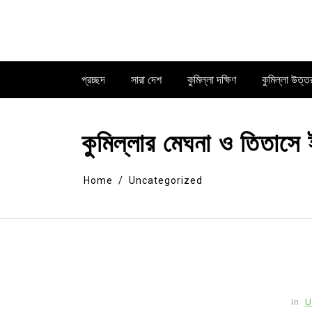
Skip
to
content
প্রচ্ছদ
সারা দেশ
কুমিল্লা দক্ষিণ
কুমিল্লা উত্ত
কুমিল্লার মেঘনা ও তিতাসে ই
Home
Uncategorized
In
U