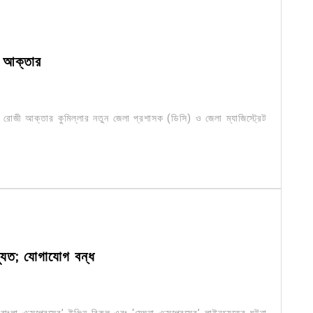
ী আক্তার
্ রোজী আক্তার কুমিল্লার নতুন জেলা প্রশাসক (ডিসি) ও জেলা ম্যাজিস্ট্রেট
্যুত; যোগাযোগ বন্ধ
ংলা এক্সপ্রেসের’ ইঞ্জিন বিকল এবং ‘মেঘনা এক্সপ্রেসের’ লাইনচ্যুতের ঘটনা