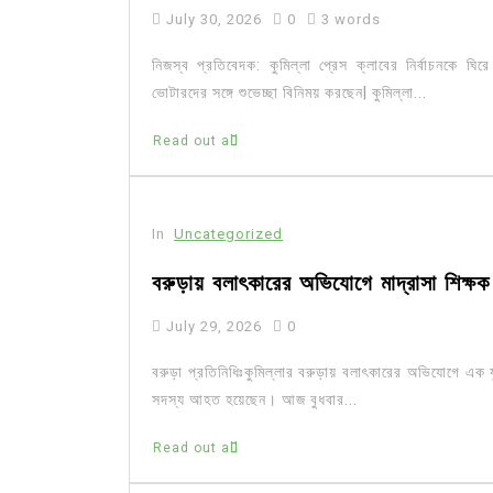
July 30, 2026
0
3 words
নিজস্ব প্রতিবেদক: কুমিল্লা প্রেস ক্লাবের নির্বাচনকে ঘির
ভোটারদের সঙ্গে শুভেচ্ছা বিনিময় করছেন| কুমিল্লা...
Read out all
In
Uncategorized
বরুড়ায় বলাৎকারের অভিযোগে মাদ্রাসা শিক্ষ
July 29, 2026
0
বরুড়া প্রতিনিধিঃকুমিল্লার বরুড়ায় বলাৎকারের অভিযোগে 
সদস্য আহত হয়েছেন। আজ বুধবার...
Read out all