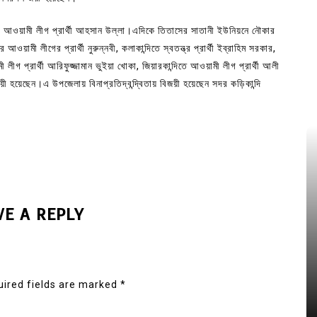
নের আওয়ামী লীগ প্রার্থী আহসান উল্লা।এদিকে তিতাসের সাতানী ইউনিয়নে নৌকার
আওয়ামী লীগের প্রার্থী নুরুন্নবী, কলাকান্দিতে স্বতন্ত্র প্রার্থী ইব্রাহিম সরকার,
 লীগ প্রার্থী আরিফুজ্জামান ভুইয়া খোকা, জিয়ারকান্দিতে আওয়ামী লীগ প্রার্থী আলী
ী হয়েছেন।এ উপজেলায় বিনাপ্রতিদ্বন্দ্বিতায় বিজয়ী হয়েছেন সদর কড়িকান্দি
VE A REPLY
ired fields are marked
*