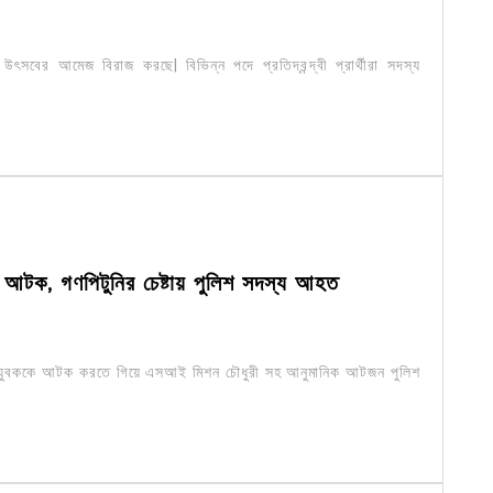
ে উৎসবের আমেজ বিরাজ করছে| বিভিন্ন পদে প্রতিদ্বন্দ্বী প্রার্থীরা সদস্য
ক আটক, গণপিটুনির চেষ্টায় পুলিশ সদস্য আহত
এক যুবককে আটক করতে গিয়ে এসআই মিশন চৌধুরী সহ আনুমানিক আটজন পুলিশ