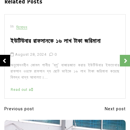
Related Posts
In
বিনোদন
ইউটিউবার রাফসানকে ১৬ লাখ টাকা জরিমানা
August 28, 2024
0
অনুমোদনহীন কোমল পানীয় ‘ব্লু’ বাজারজাত করায় ইউটিউবার ইফতেখার
রাফসান ওরফে রাফসান দ্য ছোট ভাইকে ১৬ লাখ টাকা জরিমানা করেছে
বিশুদ্ধ খাদ্য আদালত।...
Read out all
Previous post
Next post
P
o
s