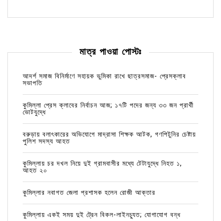
মাত্র পাওয়া পোস্টঃ
আদর্শ সমাজ বিনির্মাণে সহায়ক ভুমিকা রাখে ছাত্রসমাজ- প্রেসক্লাব
সভাপতি
কুমিল্লা প্রেস ক্লাবের নির্বাচন আজ; ১৭টি পদের জন্য ৩৩ জন প্রার্থী
ভোটযুদ্ধে
বরুড়ায় বলাৎকারের অভিযোগে মাদ্রাসা শিক্ষক আটক, গণপিটুনির চেষ্টায়
পুলিশ সদস্য আহত
কুমিল্লায় চর দখল নিয়ে দুই গ্রামবাসীর মধ্যে টেটাযুদ্ধে নিহত ১,
আহত ২০
কুমিল্লার নবাগত জেলা প্রশাসক হলেন রোজী আক্তার
কুমিল্লায় একই সময় দুই ট্রেন বিকল-লাইনচ্যুত; যোগাযোগ বন্ধ