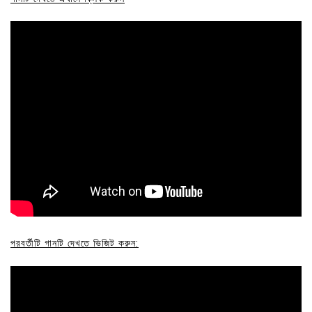
পরবর্তীটি গানটি দেখতে ভিজিট করুন: