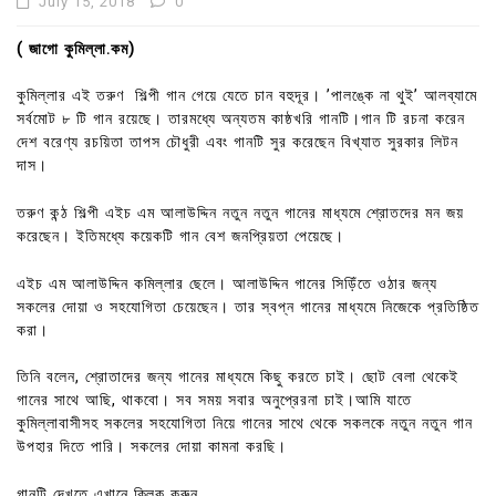
July 15, 2018
0
( জাগো কুমিল্লা.কম)
কুমিল্লার এই তরুণ শিল্পী গান গেয়ে যেতে চান বহুদূর। ’পালঙ্কে না থুই’ আলব্যামে
সর্বমোট ৮ টি গান রয়েছে। তারমধ্যে অন্যতম কাষ্ঠখরি গানটি।গান টি রচনা করেন
দেশ বরেণ্য রচয়িতা তাপস চৌধুরী এবং গানটি সুর করেছেন বিখ্যাত সুরকার লিটন
দাস।
তরুণ কন্ঠ শিল্পী এইচ এম আলাউদ্দিন নতুন নতুন গানের মাধ্যমে শ্রোতদের মন জয়
করেছেন। ইতিমধ্যে কয়েকটি গান বেশ জনপ্রিয়তা পেয়েছে।
এইচ এম আলাউদ্দিন কমিল্লার ছেলে। আলাউদ্দিন গানের সিড়িঁতে ওঠার জন্য
সকলের দোয়া ও সহযোগিতা চেয়েছেন। তার স্বপ্ন গানের মাধ্যমে নিজেকে প্রতিষ্ঠিত
করা।
তিনি বলেন, শ্রোতাদের জন্য গানের মাধ্যমে কিছু করতে চাই। ছোট বেলা থেকেই
গানের সাথে আছি, থাকবো। সব সময় সবার অনুপ্রেরনা চাই।আমি যাতে
কুমিল্লাবাসীসহ সকলের সহযোগিতা নিয়ে গানের সাথে থেকে সকলকে নতুন নতুন গান
উপহার দিতে পারি। সকলের দোয়া কামনা করছি।
গানটি দেখতে এখানে ক্লিক করুন