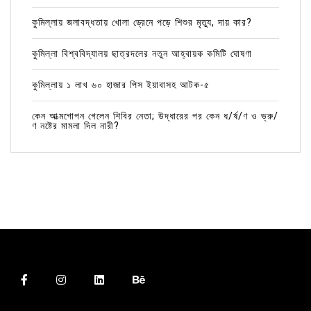
কুমিল্লায় জলাবদ্ধতায় খোলা ড্রেনে পড়ে শিশুর মৃত্যু, দায় কার?
কুমিল্লা বিশ্ববিদ্যালয় ছাত্রদলের নতুন আহ্বায়ক কমিটি ঘোষণা
কুমিল্লায় ১ লাখ ৬০ হাজার পিস ইয়াবাসহ আটক-৫
কেন আত্মগোপন গেলেন শিবির নেতা; উদ্ধারের পর কেন ধ/র্ষ/ণ ও ভ্রু/
ণ নষ্টের মামলা দিল নারী?