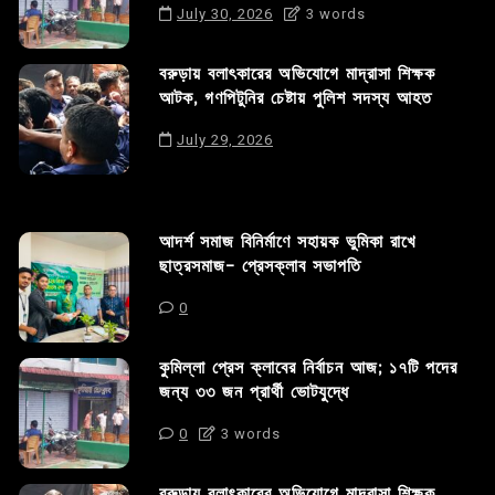
July 30, 2026
3 words
বরুড়ায় বলাৎকারের অভিযোগে মাদ্রাসা শিক্ষক
আটক, গণপিটুনির চেষ্টায় পুলিশ সদস্য আহত
July 29, 2026
আদর্শ সমাজ বিনির্মাণে সহায়ক ভুমিকা রাখে
ছাত্রসমাজ- প্রেসক্লাব সভাপতি
0
কুমিল্লা প্রেস ক্লাবের নির্বাচন আজ; ১৭টি পদের
জন্য ৩৩ জন প্রার্থী ভোটযুদ্ধে
0
3 words
বরুড়ায় বলাৎকারের অভিযোগে মাদ্রাসা শিক্ষক