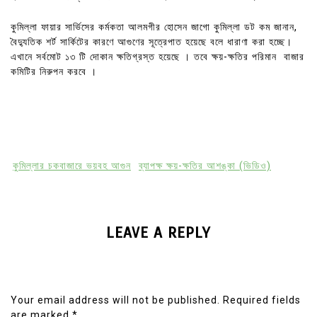
কুমিল্লা ফায়ার সার্ভিসের কর্মকতা আলমগীর হোসেন জাগো কুমিল্লা ডট কম জানান,
বৈদ্যুতিক শর্ট সার্কিটের কারণে আগুণের সূত্রেপাত হয়েছে বলে ধারাণা করা হচ্ছে।
এখানে সর্বমোট ১৩ টি দোকান ক্ষতিগ্রস্ত হয়েছে । তবে ক্ষয়-ক্ষতির পরিমান বাজার
কমিটির নিরুপন করবে ।
কুমিল্লার চকবাজারে ভয়বহ আগুন
ব্যাপক্ষ ক্ষয়-ক্ষতির আশঙ্কা (ভিডিও)
LEAVE A REPLY
Your email address will not be published.
Required fields
are marked
*