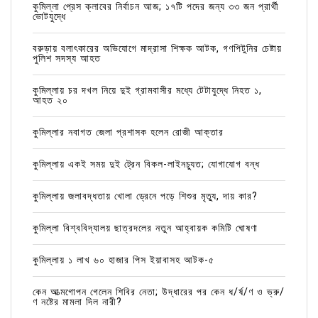
কুমিল্লা প্রেস ক্লাবের নির্বাচন আজ; ১৭টি পদের জন্য ৩৩ জন প্রার্থী
ভোটযুদ্ধে
বরুড়ায় বলাৎকারের অভিযোগে মাদ্রাসা শিক্ষক আটক, গণপিটুনির চেষ্টায়
পুলিশ সদস্য আহত
কুমিল্লায় চর দখল নিয়ে দুই গ্রামবাসীর মধ্যে টেটাযুদ্ধে নিহত ১,
আহত ২০
কুমিল্লার নবাগত জেলা প্রশাসক হলেন রোজী আক্তার
কুমিল্লায় একই সময় দুই ট্রেন বিকল-লাইনচ্যুত; যোগাযোগ বন্ধ
কুমিল্লায় জলাবদ্ধতায় খোলা ড্রেনে পড়ে শিশুর মৃত্যু, দায় কার?
কুমিল্লা বিশ্ববিদ্যালয় ছাত্রদলের নতুন আহ্বায়ক কমিটি ঘোষণা
কুমিল্লায় ১ লাখ ৬০ হাজার পিস ইয়াবাসহ আটক-৫
কেন আত্মগোপন গেলেন শিবির নেতা; উদ্ধারের পর কেন ধ/র্ষ/ণ ও ভ্রু/
ণ নষ্টের মামলা দিল নারী?