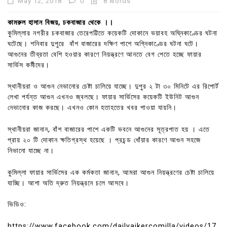
May 12, 2018
0
8 words
কামরুল হাসান বিজয়, চকবাজার থেকে ।।
কুমিল্লার নগরীর চকবাজার তেরেপট্টিতে কয়েকটি দোকানে ভয়াবহ অঘ্নিকাণ্ডের ঘটনা
ঘটেছে। শনিবার দুপুরে বাঁশ বাজারের দক্ষিণ পাশে অগ্নিকাণ্ডের ঘটনা ঘটে।
আগুনের তীব্রতা বেশি হওয়ার কারণে নিয়ন্ত্রণে আনতে বেগ পেতে হচ্ছে ফায়ার
সার্ভিস কর্মীদের।
স্থানীয়রা ও আগুন নেভানোর চেষ্টা চালিয়ে যাচ্ছে। দুপুর ২ টা ৩০ মিনিটে এর রিপোর্ট
লেখা পর্যন্ত আগুন এখনও জ্বলছে। ফায়ার সার্ভিসের কয়েকটি ইউনিট আগুন
নেভানোর কাজ করছে। এখনও কোন হতাহতের খবর পাওয়া যায়নি।
স্থানীয়রা জানান, বাঁশ বাজারের পাশে একটি ভবনে আগুনের সূত্রপাত হয় । এতে
প্রায় ২০ টি দোকান ক্ষতিগ্রস্থ হয়েছে । প্রচন্ড ধোঁয়ার কারণে আগুন সহজে
নিভানো যাচ্ছে না।
কুমিল্লা ফায়ার সার্ভিসের এক কর্মকতা জানান, আমরা আগুন নিয়ন্ত্রণের চেষ্টা চালিয়ে
যাচ্ছি। আশা অতি দ্রুত নিয়ন্ত্রনে চলে আসবে।
ভিডিও:
https://www.facebook.com/dailyajkercomilla/videos/17