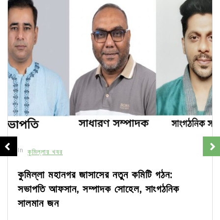
In
কুমিল্লার খবর
কুমিল্লা মহানগর জাসাসের নতুন কমিটি গঠন:
সভাপতি আফসান, সম্পাদক সোহেল, সাংগঠনিক
সালমান জন