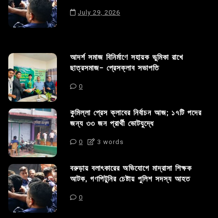
July 29, 2026
আদর্শ সমাজ বিনির্মাণে সহায়ক ভুমিকা রাখে
ছাত্রসমাজ- প্রেসক্লাব সভাপতি
0
কুমিল্লা প্রেস ক্লাবের নির্বাচন আজ; ১৭টি পদের
জন্য ৩৩ জন প্রার্থী ভোটযুদ্ধে
0
3 words
বরুড়ায় বলাৎকারের অভিযোগে মাদ্রাসা শিক্ষক
আটক, গণপিটুনির চেষ্টায় পুলিশ সদস্য আহত
0