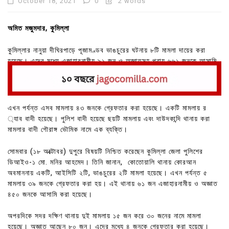
October 18, 2021
0
2 words
অমিত মজুমদার, কুমিল্লা
কুমিল্লার নানুয়া দীঘিরপাড়ে পূজামণ্ডব ভাঙচুরের ঘটনায় ৮টি মামলা দায়ের করা
হয়েছে। এদের মধ্যে এজাহারনামীয় ৯১ জন ও অজ্ঞাতসহ প্রায় ৬৬১ জনকে আসামি
করা হয়েছে।
এখন পর্যন্ত এসব মামলায় ৪৩ জনকে গ্রেফতার করা হয়েছে। একটি মামলায় র
্যাব বাদী হয়েছে। পুলিশ বাদী হয়েছে ছয়টি মামলায় এবং দাউদকান্দি থানায় করা
মামলার বাদী গৌরাঙ্গ ভৌমিক নামে এক ব্যক্তি।
সোমবার (১৮ অক্টোবর) দুপুরে বিষয়টি নিশ্চিত করেছেন কুমিল্লা জেলা পুলিশের
ডিআইও-১ মো. মনির আহমেদ। তিনি জানান, কোতোয়ালি থানায় কোরআন
অবমাননায় একটি, আইসিটি ২টি, ভাঙচুরের ২টি মামলা হয়েছে। এখন পর্যন্ত ৫
মামলায় ৩৯ জনকে গ্রেফতার করা হয়। এই থানায় ৬১ জন এজাহারনামীয় ও অজ্ঞাত
৪৫০ জনকে আসামি করা হয়েছে।
অপরদিকে সদর দক্ষিণ থানায় দুই মামলায় ১৫ জন করে ৩০ জনের নামে মামলা
হয়েছে। অজ্ঞাত আছেন ৮০ জন। এদের মধ্যে ৪ জনকে গ্রেফতার করা হয়েছে।