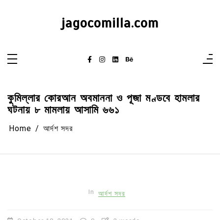
Skip
to
content
jagocomilla.com
কুমিল্লার কোরআন অবমাননা ও পূজা মণ্ডবে হামলার
ঘটনায় ৮ মামলায় আসামি ৬৬১
Home
আর্দশ সদর
In
আর্দশ সদর