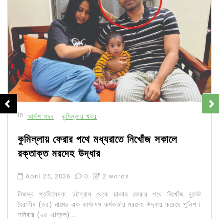
In
আর্দশ সদর
কুমিল্লার খবর
কুমিল্লায় ফেরার পথে মধ্যরাতে নিখোঁজ সকালে
রক্তাক্ত মরদেহ উদ্ধার
April 25, 2026
0
2 words
নিজস্ব প্রতিবেদক: চট্টগ্রাম থেকে ঢাকায় ফেরার পথে নিখোঁজ বুলেট
বৈরাগীর (৩৫) নামের এক কাস্টমস কর্মকর্তার মরদেহ উদ্ধার করেছে পুলিশ।
শনিবার (২৫ এপ্রিল)...