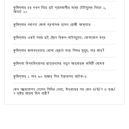
কুমিল্লায় চর দখল নিয়ে দুই গ্রামবাসীর মধ্যে টেটাযুদ্ধে নিহত ১,
আহত ২০
কুমিল্লার নবাগত জেলা প্রশাসক হলেন রোজী আক্তার
কুমিল্লায় একই সময় দুই ট্রেন বিকল-লাইনচ্যুত; যোগাযোগ বন্ধ
কুমিল্লায় জলাবদ্ধতায় খোলা ড্রেনে পড়ে শিশুর মৃত্যু, দায় কার?
কুমিল্লা বিশ্ববিদ্যালয় ছাত্রদলের নতুন আহ্বায়ক কমিটি ঘোষণা
কুমিল্লায় ১ লাখ ৬০ হাজার পিস ইয়াবাসহ আটক-৫
কেন আত্মগোপন গেলেন শিবির নেতা; উদ্ধারের পর কেন ধ/র্ষ/ণ ও ভ্রু/
ণ নষ্টের মামলা দিল নারী?