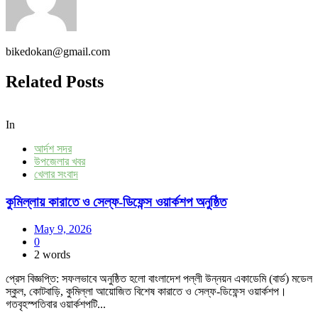
bikedokan@gmail.com
Related Posts
In
আর্দশ সদর
উপজেলার খবর
খেলার সংবাদ
কুমিল্লায় কারাতে ও সেল্ফ-ডিফেন্স ওয়ার্কশপ অনুষ্ঠিত
May 9, 2026
0
2 words
প্রেস বিজ্ঞপ্তি: সফলভাবে অনুষ্ঠিত হলো বাংলাদেশ পল্লী উন্নয়ন একাডেমি (বার্ড) মডেল
স্কুল, কোটবাড়ি, কুমিল্লা আয়োজিত বিশেষ কারাতে ও সেল্ফ-ডিফেন্স ওয়ার্কশপ।
গতবৃহস্পতিবার ওয়ার্কশপটি...