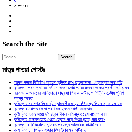
0
3 words
Search the Site
Search
for:
মাত্র পাওয়া পোস্টঃ
আদর্শ সমাজ বিনির্মাণে সহায়ক ভুমিকা রাখে ছাত্রসমাজ- প্রেসক্লাব সভাপতি
কুমিল্লা প্রেস ক্লাবের নির্বাচন আজ; ১৭টি পদের জন্য ৩৩ জন প্রার্থী ভোটযুদ্ধে
বরুড়ায় বলাৎকারের অভিযোগে মাদ্রাসা শিক্ষক আটক, গণপিটুনির চেষ্টায় পুলিশ
সদস্য আহত
কুমিল্লায় চর দখল নিয়ে দুই গ্রামবাসীর মধ্যে টেটাযুদ্ধে নিহত ১, আহত ২০
কুমিল্লার নবাগত জেলা প্রশাসক হলেন রোজী আক্তার
কুমিল্লায় একই সময় দুই ট্রেন বিকল-লাইনচ্যুত; যোগাযোগ বন্ধ
কুমিল্লায় জলাবদ্ধতায় খোলা ড্রেনে পড়ে শিশুর মৃত্যু, দায় কার?
কুমিল্লা বিশ্ববিদ্যালয় ছাত্রদলের নতুন আহ্বায়ক কমিটি ঘোষণা
কুমিল্লায় ১ লাখ ৬০ হাজার পিস ইয়াবাসহ আটক-৫