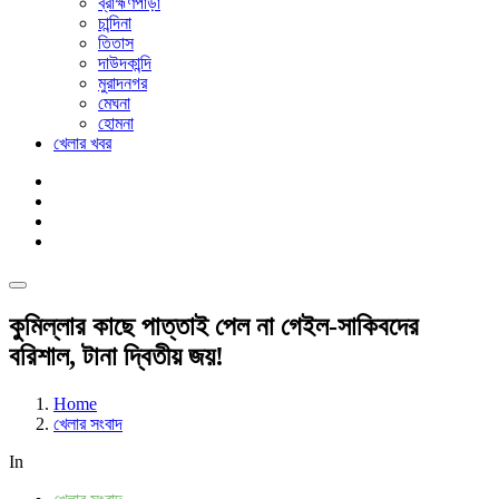
ব্রাহ্মণপাড়া
চান্দিনা
তিতাস
দাউদকান্দি
মুরাদনগর
মেঘনা
হোমনা
খেলার খবর
কুমিল্লার কাছে পাত্তাই পেল না গেইল-সাকিবদের
বরিশাল, টানা দ্বিতীয় জয়!
Home
খেলার সংবাদ
In