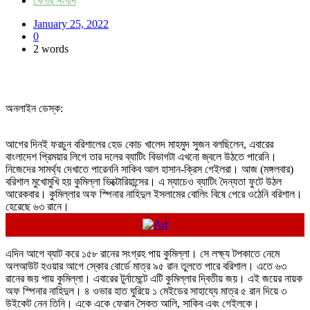
খেলার সংবাদ
January 25, 2022
0
2 words
অনলাইন ডেস্ক:
আগের দিনই ফরচুন বরিশালের হেড কোচ খালেদ মাহমুদ সুজন বলছিলেন, এবারের
বাংলাদেশ প্রিময়ার লিগে তার দলের ব্যাটিং বিভাগটা এখনো জ্বলে উঠতে পারেনি।
নিজেদের সামর্থ্য দেখাতে পারেননি সাকিব আল হাসান-ক্রিস গেইলরা। আজ (মঙ্গলবার)
বরিশাল মুখোমুখি হয় কুমিল্লা ভিক্টোরিয়ান্সের। এ ম্যাচেও ব্যাটিং দৈন্যতা ফুটে উঠল
আরেকবার। কুমিল্লার অফ স্পিনার নাহিদুল ইসলামের বোলিং বিষে পেরে ওঠেনি বরিশাল।
হেরেছে ৬৩ রানে।
এদিন আগে ব্যাট করে ১৫৮ রানের সংগ্রহ পায় কুমিল্লা। সে লক্ষ্য টপকাতে নেমে
অলআউট হওয়ার আগে স্কোর বোর্ডে মাত্র ৯৫ রান তুলতে পারে বরিশাল। এতে ৬৩
রানের জয় পায় কুমিল্লা। এবারের টুর্নামেন্টে এটি কুমিল্লার দ্বিতীয় জয়। এই জয়ের নায়ক
অফ স্পিনার নাহিদুল। ৪ ওভার হাত ঘুরিয়ে ১ মেইডের সাহায্যে মাত্র ৫ রান দিয়ে ৩
উইকেট নেন তিনি। একে একে ফেরান সৈকত আলি, সাকিব এবং গেইলকে।