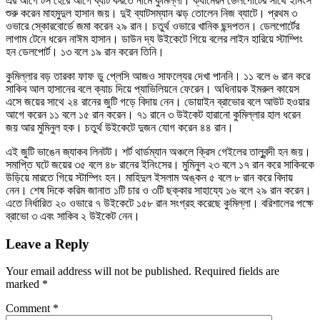
এর আগে টস হেরে আগে ব্যাট করতে নামে কুমিল্লা। ক্যামেরন ডেলপোর্টের সাথে ইনিংস
শুরু করেন মাহমুদুল হাসান জয়। দুই ব্যাটসম্যান ঝড় তোলেন নিজ ব্যাটে। প্রথম ৩
ওভারে স্কোরবোর্ডে জমা করেন ২৯ রান। চতুর্থ ওভারে খানিক ছন্দপতন। ডেলপোর্টের
লাগাম টেনে ধরেন নাঈম হাসান। ডাউন দ্য উইকেটে গিয়ে বলের লাইন হারিয়ে স্টাম্পিং
হন ডেলপোর্ট। ১৩ বলে ১৯ রান করেন তিনি।
কুমিল্লার বড় তারকা ফাফ ডু প্লেসি আজও সাফল্যের দেখা পাননি। ১১ বলে ৬ রান করে
সাকিব আল হাসানের বলে ক্যাচ দিয়ে প্যাভিলিয়নে ফেরেন। অধিনায়ক ইমরুল কায়েস
এসে জয়ের সাথে ২৪ রানের জুটি গড়ে বিদায় নেন। ডোয়াইন ব্রাভোর বলে আউট হওয়ার
আগে করেন ১১ বলে ১৫ রান করেন। ৭১ রানে ৩ উইকেট হারানো কুমিল্লার হাল ধরেন
জয় আর মুমিনুল হক। চতুর্থ উইকেটে দুজন যোগ করেন ৪৪ রান।
এই জুটি ভাঙেন জ্যাকব লিনটট। শর্ট থার্ডম্যান অঞ্চলে ক্রিস গেইলের তালুবন্দী হন জয়।
সমাপ্তি ঘটে জয়ের ৩৫ বলে ৪৮ রানের ইনিংসের। মুমিনুল ২৩ বলে ১৭ রান করে সাকিবকে
উড়িয়ে মারতে গিয়ে স্টাম্পিং হন। মাহিদুল ইসলাম অঙ্কন ৫ বলে ৮ রান করে বিদায়
নেন। শেষ দিকে করিম জানাত ১টি চার ও ৩টি ছক্কার সাহায্যে ১৬ বলে ২৯ রান করেন।
এতে নির্ধারিত ২০ ওভারে ৭ উইকেটে ১৫৮ রান সংগ্রহ করেছে কুমিল্লা। বরিশালের পক্ষে
ব্রাভো ৩ এবং সাকিব ২ উইকেট নেন।
Leave a Reply
Your email address will not be published.
Required fields are
marked
*
Comment
*