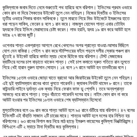
কুমিল্লাকে জবাব দিতে নেমে শুরুতেই পথ হারিয়ে বসে বরিশাল। ইনিংসের প্রথম ওভারে
কোন রান না দিয়ে সৈকতের উইকেট তুলে নেন নাহিদুল। নিজের দ্বিতীয় ও ইনিংসের
তৃতীয় ওভারে শিকার বানান সাকিবকে। তুলে মারতে গিয়ে মিড উইকেটে ইমরুলের হাতে
ধরা পড়েন সাকিব, ফেরেন ৪ বলে ১ রান করে। নাজমুল হোসেন শান্ত এবার তৌহিদ
হৃদয়কে নিয়ে ইনিংস মেরামতের চেষ্টা করেন। লাভ হয়নি, হৃদয় ১৯ রান করে আউট হলে
ভাঙে ২৭ রানের জুটি।
ওপেনার শান্ত একপ্রান্ত আগলে রেখে খেললেও অপর প্রান্তে যাওয়া-আসার মিছিলে
যোগ দেন বাকিরা। গেইল ৭ রান করে স্টাম্পিংয়ের ফাঁদে পড়লে দলীয় স্কোর পঞ্চশ রান
ছুঁতেই ৪ উইকেট হারিয়ে কার্যত ম্যাচ থেকে ছিটকে যায় বরিশাল। টেস্ট মেজাজের
ব্যাটিংয়ে দলের চাপ বাড়াতে থাকেন শান্ত। সেই চাপ কমাতে দ্রুত গতিতে রান তুলতে
গিয়ে খেই হারান নুরুল হাসান সোহান। ১৪ বলে ১৭ রানে আউট হন তানভীরের বলে।
ইনিংসের ১৫তম ওভারে জোড়া ঘাতে ব্রাভো আর জিয়াউরের উইকেট তুলে নেন শহিদুল।
এই দুই ব্যাটসম্যান রানের খাতা খুলতে পারেননি। জ্যাকব লিনটট থামেন ৮ রানে। তাকে
বাউন্ডারি লাইনে দুর্দান্ত এক ক্যাচ নিয়ে ফেরান ফাফ ডু প্লেসি। তবে অন্যপ্রান্ত
আকড়ে ধরে রাখে শান্ত। তবুও বাঁচাতে পারেননি দলের হার। নাইম কোন রান না করে
আউট হওয়ার পর ইনিংসের ১৮তম ওভারে শেষ ব্যাটসম্যান হিসেবে!
মুস্তাফিজের বলে ৩৬ রান করে শান্ত আউট হলে ৯৫ রানে গুঁটিয়ে যায় বরিশাল। ৪৭ বলের
ইনিংসটি এই বাঁহাতি সাজান ২টি চারের মারে। শান্তর আউট হলে দলের হার নিশ্চিত হয়
বরিশালের। ৬৩ রানের বিশাল জয় নিয়ে মাঠ ছাড়ে ইমরুল কায়েসের কুমিল্লা ভিক্টোরিয়ান্স।
বিপিএলে এটি ২ ম্যাচে টানা দ্বিতীয় জয় কুমিল্লার।