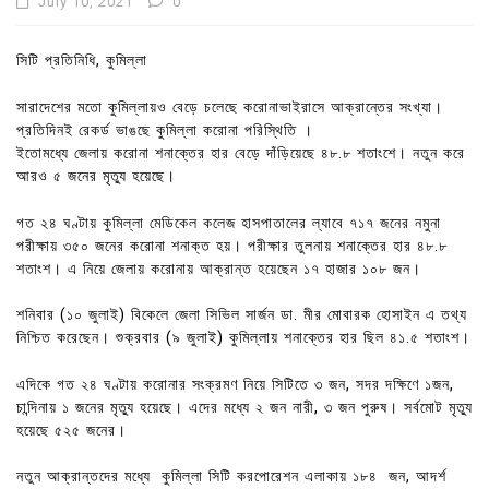
July 10, 2021
0
সিটি প্রতিনিধি, কুমিল্লা
সারাদেশের মতো কুমিল্লায়ও বেড়ে চলেছে করোনাভাইরাসে আক্রান্তের সংখ্যা।
প্রতিদিনই রেকর্ড ভাঙছে কুমিল্লা করোনা পরিস্থিতি ।
ইতোমধ্যে জেলায় করোনা শনাক্তের হার বেড়ে দাঁড়িয়েছে ৪৮.৮ শতাংশে। নতুন করে
আরও ৫ জনের মৃত্যু হয়েছে।
গত ২৪ ঘণ্টায় কুমিল্লা মেডিকেল কলেজ হাসপাতালের ল্যাবে ৭১৭ জনের নমুনা
পরীক্ষায় ৩৫০ জনের করোনা শনাক্ত হয়। পরীক্ষার তুলনায় শনাক্তের হার ৪৮.৮
শতাংশ। এ নিয়ে জেলায় করোনায় আক্রান্ত হয়েছেন ১৭ হাজার ১০৮ জন।
শনিবার (১০ জুলাই) বিকেলে জেলা সিভিল সার্জন ডা. মীর মোবারক হোসাইন এ তথ্য
নিশ্চিত করেছেন। শুক্রবার (৯ জুলাই) কুমিল্লায় শনাক্তের হার ছিল ৪১.৫ শতাংশ।
এদিকে গত ২৪ ঘণ্টায় করোনার সংক্রমণ নিয়ে সিটিতে ৩ জন, সদর দক্ষিণে ১জন,
চান্দিনায় ১ জনের মৃত্যু হয়েছে। এদের মধ্যে ২ জন নারী, ৩ জন পুরুষ। সর্বমোট মৃত্যু
হয়েছে ৫২৫ জনের।
নতুন আক্রান্তদের মধ্যে কুমিল্লা সিটি করপোরেশন এলাকায় ১৮৪ জন, আদর্শ