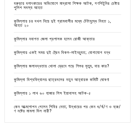
বরুড়ায় বলাৎকারের অভিযোগে মাদ্রাসা শিক্ষক আটক, গণপিটুনির চেষ্টায়
পুলিশ সদস্য আহত
কুমিল্লায় চর দখল নিয়ে দুই গ্রামবাসীর মধ্যে টেটাযুদ্ধে নিহত ১,
আহত ২০
কুমিল্লার নবাগত জেলা প্রশাসক হলেন রোজী আক্তার
কুমিল্লায় একই সময় দুই ট্রেন বিকল-লাইনচ্যুত; যোগাযোগ বন্ধ
কুমিল্লায় জলাবদ্ধতায় খোলা ড্রেনে পড়ে শিশুর মৃত্যু, দায় কার?
কুমিল্লা বিশ্ববিদ্যালয় ছাত্রদলের নতুন আহ্বায়ক কমিটি ঘোষণা
কুমিল্লায় ১ লাখ ৬০ হাজার পিস ইয়াবাসহ আটক-৫
কেন আত্মগোপন গেলেন শিবির নেতা; উদ্ধারের পর কেন ধ/র্ষ/ণ ও ভ্রু/
ণ নষ্টের মামলা দিল নারী?