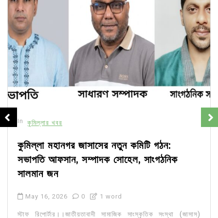
In
কুমিল্লার খবর
কুমিল্লা মহানগর জাসাসের নতুন কমিটি গঠন:
সভাপতি আফসান, সম্পাদক সোহেল, সাংগঠনিক
সালমান জন
May 16, 2026
0
1 word
স্টাফ রিপোর্টার।।জাতীয়তাবাদী সামাজিক সাংস্কৃতিক সংস্থা (জাসাস)