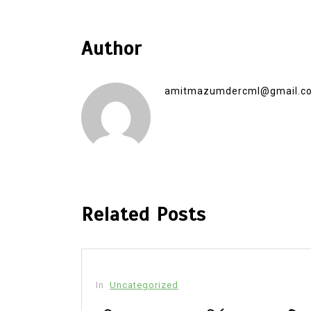
Author
amitmazumdercml@gmail.c
Related Posts
In
Uncategorized