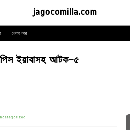
jagocomilla.com
র
খেলার খবর
র পিস ইয়াবাসহ আটক-৫
ncategorized