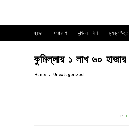
Skip
to
content
প্রচ্ছদ
সারা দেশ
কুমিল্লা দক্ষিণ
কুমিল্লা উত্ত
কুমিল্লায় ১ লাখ ৬০ হাজা
Home
Uncategorized
In
U