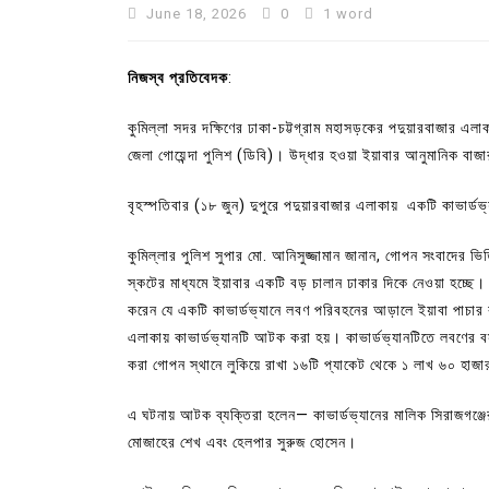
June 18, 2026
0
1 word
নিজস্ব প্রতিবেদক
:
কুমিল্লা সদর দক্ষিণের ঢাকা-চট্টগ্রাম মহাসড়কের পদুয়ারবাজার 
জেলা গোয়েন্দা পুলিশ (ডিবি)। উদ্ধার হওয়া ইয়াবার আনুমানিক বাজ
বৃহস্পতিবার (১৮ জুন) দুপুরে পদুয়ারবাজার এলাকায় একটি কাভার্ডভ
কুমিল্লার পুলিশ সুপার মো. আনিসুজ্জামান জানান, গোপন সংবাদের ভিত
স্কটের মাধ্যমে ইয়াবার একটি বড় চালান ঢাকার দিকে নেওয়া হচ্ছে
করেন যে একটি কাভার্ডভ্যানে লবণ পরিবহনের আড়ালে ইয়াবা পাচার ক
In
Uncategorized
এলাকায় কাভার্ডভ্যানটি আটক করা হয়। কাভার্ডভ্যানটিতে লবণের ব
করা গোপন স্থানে লুকিয়ে রাখা ১৬টি প্যাকেট থেকে ১ লাখ ৬০ হাজার
কুমিল্লা প্রেস ক্লাবের নির্বাচন আ
পদের জন্য ৩৩ জন প্রার্থী ভোটযুদ্ধ
এ ঘটনায় আটক ব্যক্তিরা হলেন— কাভার্ডভ্যানের মালিক সিরাজগঞ্জে
July 30, 2026
0
3 words
মোজাহের শেখ এবং হেলপার সুরুজ হোসেন।