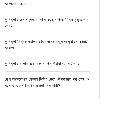
যোগাযোগ বন্ধ
কুমিল্লায় জলাবদ্ধতায় খোলা ড্রেনে পড়ে শিশুর মৃত্যু, দায়
কার?
কুমিল্লা বিশ্ববিদ্যালয় ছাত্রদলের নতুন আহ্বায়ক কমিটি
ঘোষণা
কুমিল্লায় ১ লাখ ৬০ হাজার পিস ইয়াবাসহ আটক-৫
কেন আত্মগোপন গেলেন শিবির নেতা; উদ্ধারের পর কেন ধ/
র্ষ/ণ ও ভ্রু/ণ নষ্টের মামলা দিল নারী?
In
Uncategorized
In
Uncat