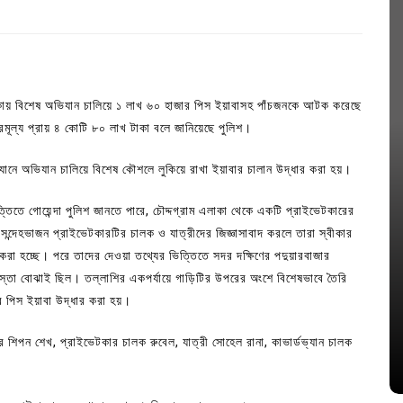
এলাকায় বিশেষ অভিযান চালিয়ে ১ লাখ ৬০ হাজার পিস ইয়াবাসহ পাঁচজনকে আটক করেছে
ারমূল্য প্রায় ৪ কোটি ৮০ লাখ টাকা বলে জানিয়েছে পুলিশ।
্যানে অভিযান চালিয়ে বিশেষ কৌশলে লুকিয়ে রাখা ইয়াবার চালান উদ্ধার করা হয়।
্তিতে গোয়েন্দা পুলিশ জানতে পারে, চৌদ্দগ্রাম এলাকা থেকে একটি প্রাইভেটকারের
। সন্দেহভাজন প্রাইভেটকারটির চালক ও যাত্রীদের জিজ্ঞাসাবাদ করলে তারা স্বীকার
রা হচ্ছে। পরে তাদের দেওয়া তথ্যের ভিত্তিতে সদর দক্ষিণের পদুয়ারবাজার
In
Uncategorized
স্তা বোঝাই ছিল। তল্লাশির একপর্যায়ে গাড়িটির উপরের অংশে বিশেষভাবে তৈরি
 পিস ইয়াবা উদ্ধার করা হয়।
জ; ১৭টি
আদর্শ সমাজ বিনির্মাণে সহায়ক ভুমিকা রাখে
ে
ছাত্রসমাজ- প্রেসক্লাব সভাপতি
র শিপন শেখ, প্রাইভেটকার চালক রুবেল, যাত্রী সোহেল রানা, কাভার্ডভ্যান চালক
August 6, 2026
0