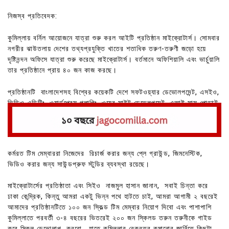
নিজস্ব প্রতিবেদক:
কুমিল্লায় বর্নিল আয়োজনে যাত্রা শুরু করল আইটি প্রতিষ্ঠান মাইক্রোটার্স। সোমবার
নগরীর ঝাউতলায় দেশের তথ্যপ্রযুক্তি খাতের শতাধিক তরুণ-তরুণী জড়ো হয়ে
দৃষ্টিনন্দন অফিসে যাত্রা শুরু করেছে মাইক্রোটার্স। বর্তমানে অফিশিয়ালি এবং ভার্চুয়ালি
তার প্রতিষ্ঠানে প্রায় ৪০ জন কাজ করছে।
প্রতিষ্ঠানটি বাংলাদেশসহ বিশ্বের কয়েকটি দেশে সফটওয়্যার ডেভোলপমেন্ট, এসইও,
ভিডিও এডিটিং, ওয়ার্ডপ্রেস প্লাগিং, ওয়েব সাইট ডেভেলপমেন্ট, এআই সাস পোডাক্ট
বিজনেজ করে থাকে।
কর্মরত টিম মেম্বাররা নিজেদের রিচার্জ করার জন্য প্লে গ্রাউন্ড, জিমনেস্টিক,
ভিডিও করার জন্য সাউন্ডপ্রুফ স্টুডির ব্যবস্থা রয়েছে।
মাইক্রোটার্সের প্রতিষ্ঠাতা এবং সিইও নাজমুল হাসান জানান, সবাই চিন্তা করে
ঢাকা কেন্দ্রিক, কিন্তু আমরা একটু ভিন্ন পথে হাটতে চাই, আমরা আগামী ২ বছরেই
আমাদের প্রতিষ্ঠানটিতে ১০০ জন স্কিল্ড টিম মেম্বার নিয়োগ দিবো এবং পাশাপাশি
কুমিল্লাতে পরবর্তী ৩-৪ বছরের ভিতরেই ২০০ জন স্কিলড তরুন তরুনীকে গাইড
করে স্কিল ডেভোলাপ করবো , যাতে কুমিল্লার বেকরত্ব কমানোর জার্নিতে কিছুটা