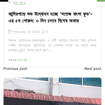
In
সিটি নিউজ
কান্দিরপাড়ে শুভ উদ্বোধন হচ্ছে ‘সতেজ বাংলা ফুড’-
এর ৫ম শোরুম: ৩ দিন চলবে বিশেষ অফার
February 24, 2026
0
নিজস্ব প্রতিবেদক:ভেজালমুক্ত ও খাঁটি খাবারের নিশ্চয়তা নিয়ে কুমিল্লা
নগরীর প্রাণকেন্দ্র কান্দিরপাড়ে ৫ম শোরুমের যাত্রা শুরু করতে যাচ্ছে
জনপ্রিয় ব্র্যান্ড ‘সতেজ বাংলা ফুড’।...
Read out all
Previous post
Next post
P
o
s
t
n