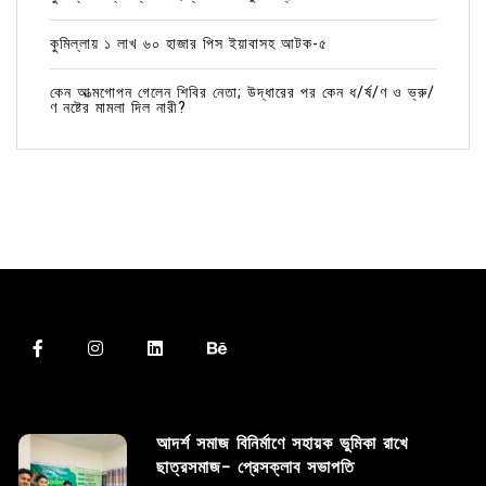
কুমিল্লায় ১ লাখ ৬০ হাজার পিস ইয়াবাসহ আটক-৫
কেন আত্মগোপন গেলেন শিবির নেতা; উদ্ধারের পর কেন ধ/র্ষ/ণ ও ভ্রু/
ণ নষ্টের মামলা দিল নারী?
আদর্শ সমাজ বিনির্মাণে সহায়ক ভুমিকা রাখে
ছাত্রসমাজ- প্রেসক্লাব সভাপতি