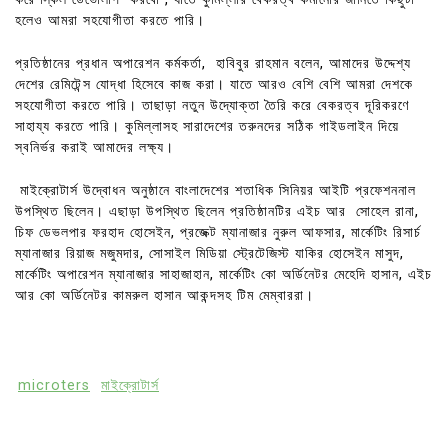
হলেও আমরা সহযোগীতা করতে পারি।
প্রতিষ্ঠানের প্রধান অপারেশন কর্মকর্তা, হাবিবুর রাহমান বলেন, আমাদের উদ্দেশ্য
দেশের রেমিটেন্স যোদ্ধা হিসেবে কাজ করা। যাতে আরও বেশি বেশি আমরা দেশকে
সহযোগীতা করতে পারি। তাছাড়া নতুন উদ্যোক্তা তৈরি করে বেকরত্ব দূরিকরণে
সাহায্য করতে পারি। কুমিল্লাসহ সারাদেশের তরুনদের সঠিক গাইডলাইন দিয়ে
স্বনির্ভর করাই আমাদের লক্ষ্য।
মাইক্রোটার্স উদ্বোধন অনুষ্ঠানে বাংলাদেশের শতাধিক সিনিয়র আইটি প্রফেশননাল
উপস্থিত ছিলেন। এছাড়া উপস্থিত ছিলেন প্রতিষ্ঠানটির এইচ আর সোহেল রানা,
চিফ ডেভলপার ফরহাদ হোসেইন, প্রজেক্ট ম্যানাজার নুরুল আফসার, মার্কেটিং রিসার্চ
ম্যানাজার রিয়াজ মজুমদার, সোসাইল মিডিয়া স্ট্রেটেজিস্ট যাকির হোসেইন মাসুদ,
মার্কেটিং অপারেশন ম্যানাজার সাহাজাহান, মার্কেটিং কো অর্ডিনেটর মেহেদি হাসান, এইচ
আর কো অর্ডিনেটর কামরুল হাসান আকন্দসহ টিম মেম্বাররা।
microters
মাইক্রোটার্স