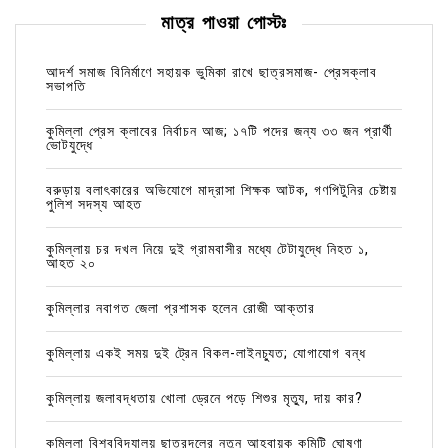
মাত্র পাওয়া পোস্টঃ
আদর্শ সমাজ বিনির্মাণে সহায়ক ভুমিকা রাখে ছাত্রসমাজ- প্রেসক্লাব
সভাপতি
কুমিল্লা প্রেস ক্লাবের নির্বাচন আজ; ১৭টি পদের জন্য ৩৩ জন প্রার্থী
ভোটযুদ্ধে
বরুড়ায় বলাৎকারের অভিযোগে মাদ্রাসা শিক্ষক আটক, গণপিটুনির চেষ্টায়
পুলিশ সদস্য আহত
কুমিল্লায় চর দখল নিয়ে দুই গ্রামবাসীর মধ্যে টেটাযুদ্ধে নিহত ১,
আহত ২০
কুমিল্লার নবাগত জেলা প্রশাসক হলেন রোজী আক্তার
কুমিল্লায় একই সময় দুই ট্রেন বিকল-লাইনচ্যুত; যোগাযোগ বন্ধ
কুমিল্লায় জলাবদ্ধতায় খোলা ড্রেনে পড়ে শিশুর মৃত্যু, দায় কার?
কুমিল্লা বিশ্ববিদ্যালয় ছাত্রদলের নতুন আহ্বায়ক কমিটি ঘোষণা