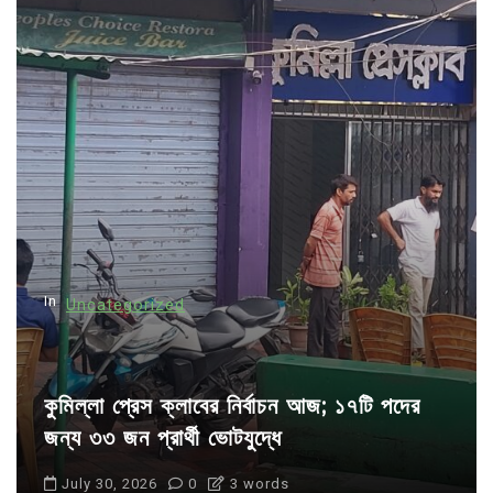
a
v
i
g
a
t
i
o
n
In
Uncategorized
কুমিল্লা প্রেস ক্লাবের নির্বাচন আজ; ১৭টি পদের
জন্য ৩৩ জন প্রার্থী ভোটযুদ্ধে
July 30, 2026
0
3 words