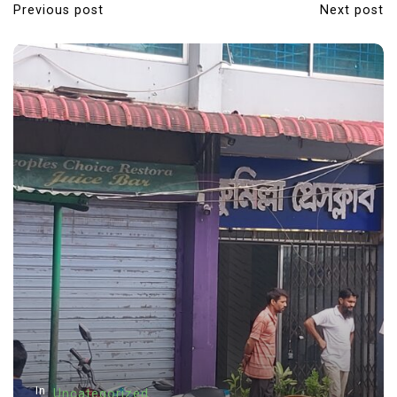
Previous post
Next post
P
o
s
t
n
a
v
i
g
a
t
i
o
n
In
Uncategorized