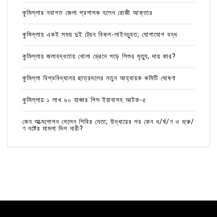
কুমিল্লার নবাগত জেলা প্রশাসক হলেন রোজী আক্তার
কুমিল্লায় একই সময় দুই ট্রেন বিকল-লাইনচ্যুত; যোগাযোগ বন্ধ
কুমিল্লায় জলাবদ্ধতায় খোলা ড্রেনে পড়ে শিশুর মৃত্যু, দায় কার?
কুমিল্লা বিশ্ববিদ্যালয় ছাত্রদলের নতুন আহ্বায়ক কমিটি ঘোষণা
কুমিল্লায় ১ লাখ ৬০ হাজার পিস ইয়াবাসহ আটক-৫
কেন আত্মগোপন গেলেন শিবির নেতা; উদ্ধারের পর কেন ধ/র্ষ/ণ ও ভ্রু/
ণ নষ্টের মামলা দিল নারী?