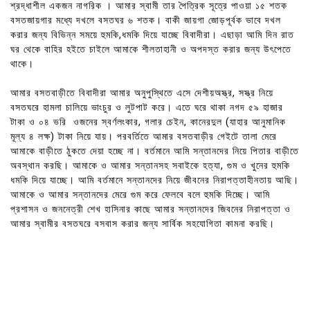
শ্রদ্ধাশীল একজন নাগরিক । আমার স্বামী তার পৈত্রিক সূত্রে পাওয়া ১৫ শতক
বসতজায়গার মধ্যে দখলে বসতঘর ৬ শতক। বাকী জায়গা জোড়পূর্বক ভাবে দখল
করার জন্য বিভিন্ন সময়ে হুমকি,ধমকি দিয়ে যাচ্ছে বিবাদীরা। এছাড়া আমি দিন রাত
ঘর থেকে বাহির হইতে চাইলে আমাকে শীলতাহানী ও অপদস্ত করার জন্য উৎপেতে
থাকে।
আমার বসতবাড়ীতে বিবাদীরা আমার অনুপুস্থিতে এসে দেশীয়অস্ত্র, সস্ত্র নিয়ে
বসতঘরে হামলা চালিয়ে ভাংচুর ও লুটপাট করে। এতে ঘরে থাকা নগদ ৫৯ হাজার
টাকা ও ০৪ ভরি ওজনের স্বর্ণলংকার, গলার চেইন, কানেরদুল (যাহার আনুমানিক
মূল্য ৪ লক্ষ) টাকা নিয়ে যায়। পরবর্তিতে আমার বসতবাড়ীর গেইটে তালা মেরে
আমাকে বাড়ীতে ঠুকতে দেয়া হচ্ছে না। বর্তমানে আমি সন্তানদের নিয়ে পিতার বাড়ীতে
অবস্থান করছি। আমাকে ও আমার সন্তানসহ সবাইকে হত্যা, গুম ও খুনের হুমকি
ধমকি দিয়ে যাচ্ছে। আমি বর্তমানে সন্তানদের নিয়ে জীবনের নিরাপত্তাহীনতায় আছি।
আমাকে ও আমার সন্তানদের মেরে গুম করে ফেলবে বলে হুমকি দিচ্ছে। আমি
প্রশাসন ও জননেত্রী শেখ হাসিনার কাছে আমার সন্তানদের জিবনের নিরাপত্তা ও
আমার স্বামীর বসতঘরে বসবাস করার জন্য সার্বিক সহযোগিতা কামনা করছি।