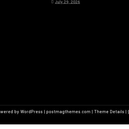
July 29, 2026
owered by WordPress
|
postmagthemes.com
|
Theme Details
|