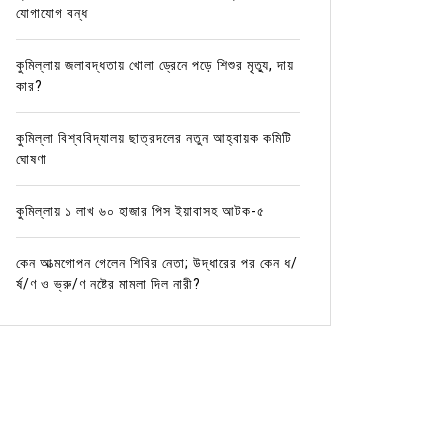
যোগাযোগ বন্ধ
কুমিল্লায় জলাবদ্ধতায় খোলা ড্রেনে পড়ে শিশুর মৃত্যু, দায়
কার?
কুমিল্লা বিশ্ববিদ্যালয় ছাত্রদলের নতুন আহ্বায়ক কমিটি
ঘোষণা
কুমিল্লায় ১ লাখ ৬০ হাজার পিস ইয়াবাসহ আটক-৫
কেন আত্মগোপন গেলেন শিবির নেতা; উদ্ধারের পর কেন ধ/
র্ষ/ণ ও ভ্রু/ণ নষ্টের মামলা দিল নারী?