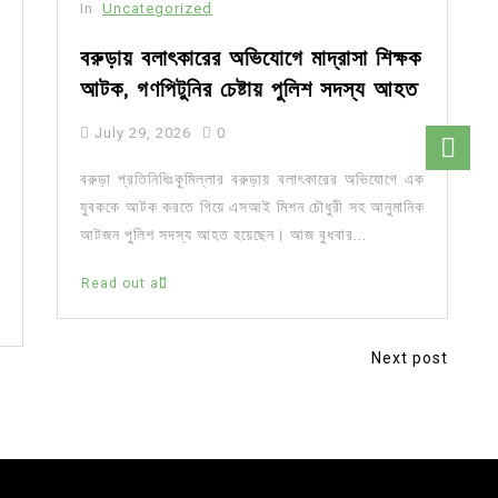
In
Uncategorized
বরুড়ায় বলাৎকারের অভিযোগে মাদ্রাসা শিক্ষক
আটক, গণপিটুনির চেষ্টায় পুলিশ সদস্য আহত
July 29, 2026
0
বরুড়া প্রতিনিধিঃকুমিল্লার বরুড়ায় বলাৎকারের অভিযোগে এক
যুবককে আটক করতে গিয়ে এসআই মিশন চৌধুরী সহ আনুমানিক
আটজন পুলিশ সদস্য আহত হয়েছেন। আজ বুধবার...
Read out all
Next post