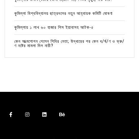
কুমিল্লা বিশ্ববিদ্যালয় ছাত্রদলের নতুন আহ্বায়ক কমিটি ঘোষণা
কুমিল্লায় ১ লাখ ৬০ হাজার পিস ইয়াবাসহ আটক-৫
কেন আত্মগোপন গেলেন শিবির নেতা; উদ্ধারের পর কেন ধ/র্ষ/ণ ও ভ্রু/
ণ নষ্টের মামলা দিল নারী?