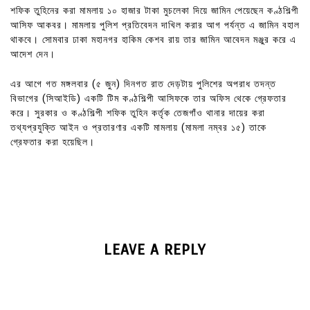
শফিক তুহিনের করা মামলায় ১০ হাজার টাকা মুচলেকা দিয়ে জামিন পেয়েছেন কণ্ঠশিল্পী
আসিফ আকবর। মামলায় পুলিশ প্রতিবেদন দাখিল করার আগ পর্যন্ত এ জামিন বহাল
থাকবে। সোমবার ঢাকা মহানগর হাকিম কেশব রায় তার জামিন আবেদন মঞ্জুর করে এ
আদেশ দেন।
এর আগে গত মঙ্গলবার (৫ জুন) দিনগত রাত দেড়টায় পুলিশের অপরাধ তদন্ত
বিভাগের (সিআইডি) একটি টিম কণ্ঠশিল্পী আসিফকে তার অফিস থেকে গ্রেফতার
করে। সুরকার ও কণ্ঠশিল্পী শফিক তুহিন কর্তৃক তেজগাঁও থানার দায়ের করা
তথ্যপ্রযুক্তি আইন ও প্রতারণার একটি মামলায় (মামলা নম্বর ১৫) তাকে
গ্রেফতার করা হয়েছিল।
LEAVE A REPLY