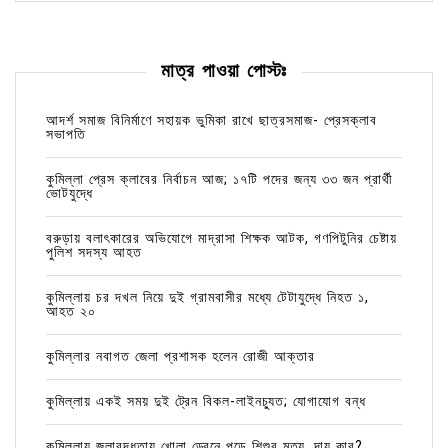
মাত্র পাওয়া পোস্টঃ
আদর্শ সমাজ বিনির্মাণে সহায়ক ভুমিকা রাখে ছাত্রসমাজ- প্রেসক্লাব
সভাপতি
কুমিল্লা প্রেস ক্লাবের নির্বাচন আজ; ১৭টি পদের জন্য ৩৩ জন প্রার্থী
ভোটযুদ্ধে
বরুড়ায় বলাৎকারের অভিযোগে মাদ্রাসা শিক্ষক আটক, গণপিটুনির চেষ্টায়
পুলিশ সদস্য আহত
কুমিল্লায় চর দখল নিয়ে দুই গ্রামবাসীর মধ্যে টেটাযুদ্ধে নিহত ১,
আহত ২০
কুমিল্লার নবাগত জেলা প্রশাসক হলেন রোজী আক্তার
কুমিল্লায় একই সময় দুই ট্রেন বিকল-লাইনচ্যুত; যোগাযোগ বন্ধ
কুমিল্লায় জলাবদ্ধতায় খোলা ড্রেনে পড়ে শিশুর মৃত্যু, দায় কার?