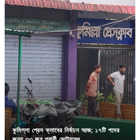
n
a
v
i
g
a
t
i
o
n
In
Uncategorized
কুমিল্লা প্রেস ক্লাবের নির্বাচন আজ; ১৭টি পদের
জন্য ৩৩ জন প্রার্থী ভোটযুদ্ধে