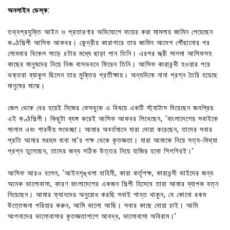
অনলাইন ডেস্ক:
তথ্যপ্রযুক্তি আইন ও প্রতারণার অভিযোগে দায়ের করা মামলায় জামিন পেয়েছেন
কণ্ঠশিল্পী আসিফ আকবর। কেন্দ্রীয় কারাগারে তার জামিন আদেশ পৌঁছানোর পর
সোমবার বিকেল সাড়ে ৪টার মধ্যে ছাড়া পান তিনি। এরপর স্ত্রী সালমা আসিফসহ
কাছের মানুষদের নিয়ে নিজ বাসভবনে ফিরেন তিনি। আসিফ কারাবন্দী হওয়ার পরে
ভক্তরা ব্যাকুল ছিলেন তার মুক্তির প্রতীক্ষায়। অন্যদিকে নানা প্রশ্ন তৈরি হয়েছে
মানুষের মাঝে।
জেল থেকে বের হয়েই নিজের ফেসবুকে এ বিষয়ে একটি স্ট্যাটাস দিয়েছেন জনপ্রিয়
এই কণ্ঠশিল্পী। কিছুটা ব্যঙ্গ করেই আসিফ আকবর লিখেছেন, ‘বাংলাদেশের সবাইকে
সালাম এবং গারদীয় শুভেচ্ছা। আমার অবর্তমানে যারা দোয়া করেছেন, তাদের সবার
প্রতি আমার মরহুম বাবা মা’র পক্ষ থেকে কৃতজ্ঞতা। যারা আমাকে নিয়ে সত্য-মিথ্যা
প্রশ্ন তুলেছেন, তাদের জন্য সঠিক উত্তর নিয়ে হাজির হবো শিগগিরই।’
আসিফ আরও বলেন, ‘আইনশৃঙ্খলা বাহিনী, কারা কর্তৃপক্ষ, কারাবন্দী ভাইদের জন্য
অনেক ভালোবাসা, কারণ বাংলাদেশের একজন শিল্পী হিসেবে তারা আমার ব্যাপক যত্ন
নিয়েছেন। আমার ফ্যানদের অনুরোধ করছি সবাই শান্ত থাকুন, যে কোনো রকম
উত্তেজনা পরিহার করুন, আমি ভালো আছি। সবার কাছে দোয়া চাই। আমি
আপনাদের ভালোবাসার কৃতজ্ঞতাপাশে আবদ্ধ, ভালোবাসা অবিরাম।’