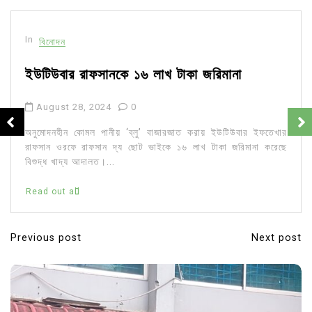
In
বিনোদন
ইউটিউবার রাফসানকে ১৬ লাখ টাকা জরিমানা
August 28, 2024
0
অনুমোদনহীন কোমল পানীয় ‘ব্লু’ বাজারজাত করায় ইউটিউবার ইফতেখার
রাফসান ওরফে রাফসান দ্য ছোট ভাইকে ১৬ লাখ টাকা জরিমানা করেছে
বিশুদ্ধ খাদ্য আদালত।...
Read out all
Previous post
Next post
P
o
s
t