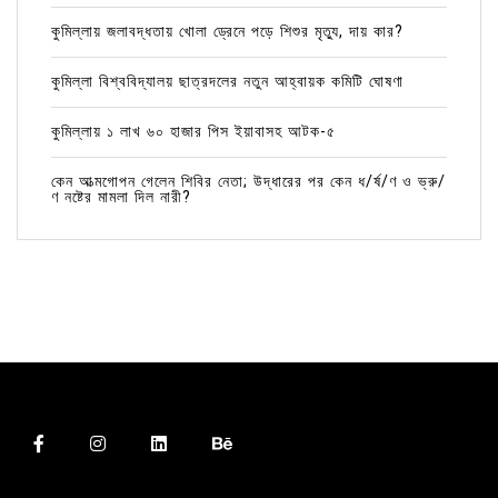
কুমিল্লায় জলাবদ্ধতায় খোলা ড্রেনে পড়ে শিশুর মৃত্যু, দায় কার?
কুমিল্লা বিশ্ববিদ্যালয় ছাত্রদলের নতুন আহ্বায়ক কমিটি ঘোষণা
কুমিল্লায় ১ লাখ ৬০ হাজার পিস ইয়াবাসহ আটক-৫
কেন আত্মগোপন গেলেন শিবির নেতা; উদ্ধারের পর কেন ধ/র্ষ/ণ ও ভ্রু/
ণ নষ্টের মামলা দিল নারী?