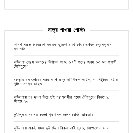
মাত্র পাওয়া পোস্টঃ
আদর্শ সমাজ বিনির্মাণে সহায়ক ভুমিকা রাখে ছাত্রসমাজ- প্রেসক্লাব
সভাপতি
কুমিল্লা প্রেস ক্লাবের নির্বাচন আজ; ১৭টি পদের জন্য ৩৩ জন প্রার্থী
ভোটযুদ্ধে
বরুড়ায় বলাৎকারের অভিযোগে মাদ্রাসা শিক্ষক আটক, গণপিটুনির চেষ্টায়
পুলিশ সদস্য আহত
কুমিল্লায় চর দখল নিয়ে দুই গ্রামবাসীর মধ্যে টেটাযুদ্ধে নিহত ১,
আহত ২০
কুমিল্লার নবাগত জেলা প্রশাসক হলেন রোজী আক্তার
কুমিল্লায় একই সময় দুই ট্রেন বিকল-লাইনচ্যুত; যোগাযোগ বন্ধ