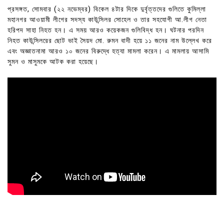
প্রসঙ্গত, সোমবার (২২ নভেম্বর) বিকেল ৪টার দিকে দুর্বৃত্তদের গুলিতে কুমিল্লা
মহানগর আওয়ামী লীগের সদস্য কাউন্সিলর সোহেল ও তার সহযোগী আ.লীগ নেতা
হরিপদ সাহা নিহত হন। এ সময় আরও কয়েকজন গুলিবিদ্ধ হন। ঘটনার পরদিন
নিহত কাউন্সিলরের ছোট ভাই সৈয়দ মো. রুমন বাদী হয়ে ১১ জনের নাম উল্লেখ করে
এবং অজ্ঞাতনামা আরও ১০ জনের বিরুদ্ধে হত্যা মামলা করেন। এ মামলায় আসামি
সুমন ও মাসুমকে আটক করা হয়েছে।