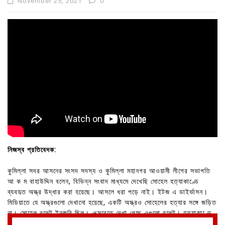
November 25, 2021
0
নিজস্ব প্রতিবেদক:
কুমিল্লা সদর আসনের সংসদ সদস্য ও কুমিল্লা মহানগর আওয়ামী লীগের সভাপতি
আ ক ম বাহাউদ্দিন বলেন, বিভিন্ন সংবাদ মাধ্যমে দেখেছি সোহেল হত্যাকাণ্ডে
ব্যবহৃত অস্ত্র উদ্ধার করা হয়েছে। আসলে ধরা পড়ে নাই। ইটজ এ ডাইর্ভাসন।
মিডিয়াতে যে অস্ত্রগুলো দেখানো হয়েছে, একটি অস্ত্রও সোহেলের হত্যার সঙ্গে জড়িত
না। সোহেল বুলেট ইনজুরি ছিল। এক্সরেতে দেখা গেছে এগুলো বুলেট। হত্যাকাণ্ডে
ছড়া গুলি ব্যবহার হয়নি।