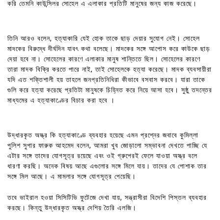
করি তেমনি কাউন্সিলর সোহেল এ এলাকার প্রতিটি মানুষের জন্য কাজ করেছে।
তিনি আরও বলেন, হত্যাকারি যেই হোক তাকে ছাড় দেয়ার সুযোগ নেই। সোহেল
মাদকের বিরুদ্ধে দীর্ঘদিন যাবৎ কথা বলেছে। মাদকের সঙ্গে আপোস করে কাউকে ছাড়
দেয়া হবে না। সোহেলের কারণে এলাকার মানুষ শান্তিতে ছিল। সোহেলের কারণে
তারা মাদক বিক্রি করতে পারে নাই, তাই সোহেলকে হত্যা করেছে। মাদক ব্যবসায়ীরা
যদি এত শক্তিশালী হয় তাহলে জনপ্রতিনিধিরা কীভাবে বসবাস করবে। যারা তাকে
গুলি করে হত্যা করেছে প্রতিটা মানুষকে চিহ্নিত করে নিয়ে আসা হবে। সুষ্ঠু তদন্তের
মাধ্যমের এ হত্যাকাণ্ডের বিচার করা হবে ।
উদ্ধারকৃত অস্ত্র কি হত্যাকাণ্ডে ব্যবহার হয়েছে এমন প্রশ্নের জবাবে কুমিল্লা
পুলিশ সুপার ফারুক আহমেদ বলেন, আমরা খুব জোড়ালো সম্ভাবনা দেখতে পাচ্ছি যে
এটার সঙ্গে তাদের যোগসূত্র রয়েছে এবং ওই গ্রুপেরই ফেলে যাওয়া অস্ত্র বলে
ধারণা করছি। অনেক বিষয় আছে এগুলোর সঙ্গে মিলে যায়। তাদের যে পোশাক তার
সঙ্গে মিল আছে। এ মামলার সঙ্গে যোগসূত্র পেয়েছি।
তবে ভাইরাল হওয়া সিসিটিভি ফুটেজে দেখা যায়, সন্ত্রাসীরা বিদেশি পিস্তল ব্যবহার
করছে। কিন্তু উদ্ধারকৃত অস্ত্র দেশিয় তৈরি এলজি।