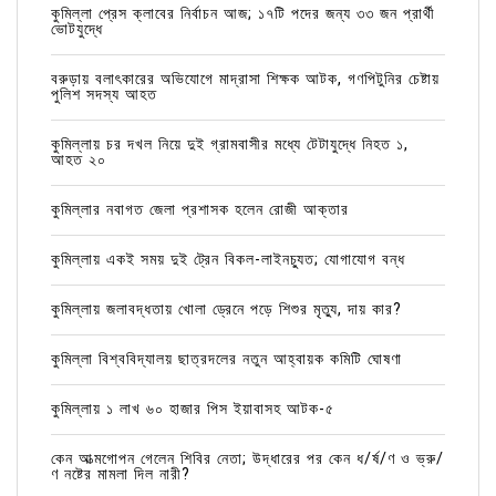
কুমিল্লা প্রেস ক্লাবের নির্বাচন আজ; ১৭টি পদের জন্য ৩৩ জন প্রার্থী
ভোটযুদ্ধে
বরুড়ায় বলাৎকারের অভিযোগে মাদ্রাসা শিক্ষক আটক, গণপিটুনির চেষ্টায়
পুলিশ সদস্য আহত
কুমিল্লায় চর দখল নিয়ে দুই গ্রামবাসীর মধ্যে টেটাযুদ্ধে নিহত ১,
আহত ২০
কুমিল্লার নবাগত জেলা প্রশাসক হলেন রোজী আক্তার
কুমিল্লায় একই সময় দুই ট্রেন বিকল-লাইনচ্যুত; যোগাযোগ বন্ধ
কুমিল্লায় জলাবদ্ধতায় খোলা ড্রেনে পড়ে শিশুর মৃত্যু, দায় কার?
কুমিল্লা বিশ্ববিদ্যালয় ছাত্রদলের নতুন আহ্বায়ক কমিটি ঘোষণা
কুমিল্লায় ১ লাখ ৬০ হাজার পিস ইয়াবাসহ আটক-৫
কেন আত্মগোপন গেলেন শিবির নেতা; উদ্ধারের পর কেন ধ/র্ষ/ণ ও ভ্রু/
ণ নষ্টের মামলা দিল নারী?