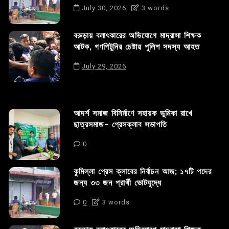
July 30, 2026
3 words
বরুড়ায় বলাৎকারের অভিযোগে মাদ্রাসা শিক্ষক
আটক, গণপিটুনির চেষ্টায় পুলিশ সদস্য আহত
July 29, 2026
আদর্শ সমাজ বিনির্মাণে সহায়ক ভুমিকা রাখে
ছাত্রসমাজ- প্রেসক্লাব সভাপতি
0
কুমিল্লা প্রেস ক্লাবের নির্বাচন আজ; ১৭টি পদের
জন্য ৩৩ জন প্রার্থী ভোটযুদ্ধে
0
3 words