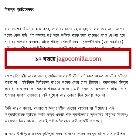
নিজস্ব প্রতিবেদক:
যারা দেশের বিরুদ্ধে কাজ করে, তারা যে দলের হোক ছাড় দেওয়া হবে না। আমার
দলের কেউ যদি এই কর্মকাণ্ডের সঙ্গে জড়িত থাকে তবে তাদেরও ছাড় দেওয়া হবে
না। যে অপরাধ করেছে, তাকে শাস্তি পেতেই হবে। বৃহস্পতিবার (২৮ অক্টোবর)
কুমিল্লা নগরীর নানুয়াদিঘীর পাড়ে অস্থায়ী পূজামণ্ডপের সামনে ধর্ম মন্ত্রণালয়ের
প্রতিমন্ত্রী ফরিদুল হক খান এসব কথা বলেন।
ধর্ম প্রতিমন্ত্রী আরও বলেন, সেদিন আওয়ামী লীগ যদি মাঠে থাকত এ ঘটনা ঘটাতে
পারত না। ইউনিয়ন নির্বাচনের কারণে অনেক নেতা ঢাকা ছিলেন। প্রশাসনও চিন্তা
করেছে আমাদের দেশ অনেক শান্তিতে আছে। এই চিন্তা ও অলসতার কারণে তারা
হামলার সুযোগ পেয়েছে। এই সুযোগ আর কোনো দিন দেওয়া হবে না।
তিনি আরও বলেন, বাংলাদেশ উন্নয়নশীল দেশের কাতারে পা দিয়েছে। এই
অগ্রযাত্রাকে ব্যাহত করার জন্য একটি পক্ষ স্বাধীনতার স্বপক্ষের মানুষের বিরুদ্ধে
অবস্থান নিয়ে থাকে। তারাই পরিকল্পিতভাবে এই কাজটি করেছে।
এ সময় উপস্থিত ছিলেন কুমিল্লা সদর আসনের সংসদ সদস্য আ ক ম বাহাউদ্দিন