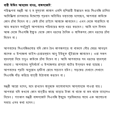
বারী উদ্দিন আহমেদ বাবর, নাঙ্গলকোট:
পরিকল্পনা মন্ত্রী আ হ ম মুস্তফা কামাল এমপি হুশিয়ারী উচ্চারন করে সিএনজি চালিত
অটোরিক্সা চালকদের উদ্দেশ্যে প্রধান অতিথির বক্তব্যে বলেছেন, আপনারা কাউকে
কোন চাঁদা দিবেন না। কেউ চাঁদা চাইলে আমাকে জানাবেন। এখন থেকে সারাদিনে যা
আয় করবেন সবটুকুই আপনাদের পরিবারের জন্য খরচ করবেন। আমি বলে দিলাম
আজ থেকে সিএসজি ষ্ট্যান্ড থেকে কোন ধরনের দৈনিক ও মাসিকসহ কোন ধরনের চাঁদা
দিবেন না।
আপনাদের সিএনজিগুলোর যদি কোন বৈধ কাগজপত্র না থাকলে পৌর মেয়র আবদুল
মালেক ও উপজেলা ভাইস-চেয়ারম্যান আবু ইউছুফ ভূঁইয়াকে জানাবেন। ওরা সকল
ব্যবস্থা নিবে তবুও কাউকে চাঁদা দিবেন না। আমি আপনাদের সব ধরনের ব্যবস্থা
করবো। আপনাদের সুবির্ধার্থে এ উপজেলার রাস্তা ঘাটের উন্নয়ন করা হয়েছে।
আপনাদের প্রতি অনুরোধ দুর্ঘটনা রোধে সচেতন হউন। সড়কের যেখানে সেখানে
সিএনজি দাঁড় করিয়ে যাত্রী উঠানামা করবেন না।
মন্ত্রী আরো বলেন, মনে রাখবেন মানুষকে ভালোবাসলে আল্লাহকে পাওয়া যায়।
আপনারা যদি কখনো কোন যাত্রীর কাছে ভাড়ার টাকা না থাকে বা কম থাকে তাহলেও
নিবেন। গতকাল মন্ত্রী নাঙ্গলকোট সিএনজি ষ্ট্যান্ডে শ্রমিকদের সাথে এক আলোচনা
সভায় এসব কথা বলেন।