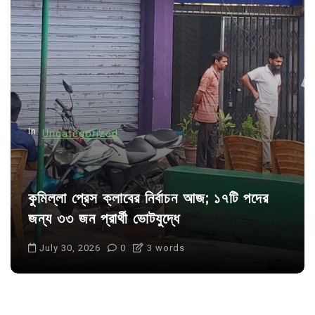
g
a
t
i
o
n
In
Uncategorized
কুমিল্লা প্রেস ক্লাবের নির্বাচন আজ; ১৭টি পদের
জন্য ৩৩ জন প্রার্থী ভোটযুদ্ধে
July 30, 2026
0
3 words