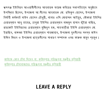
বক্সগঞ্জ ইউনিয়ন আওয়ামীলীগের আহবায়ক ফয়েজ কবিরের সভাপতিত্বে অনুষ্ঠানে
উপস্থিত ছিলেন, উপজেলা আ.লীগের আহবায়ক মো. রফিকুল হোসেন, উপজেলা
নির্বাহী কর্মকর্তা দাউদ হোসেন চৌধুরী, থানার ওসি মোহাম্মদ আইয়ুব, মৌকারা ইউপির
চেয়ারম্যান আবু তাহের, ঢালুয়া ইউপির চেয়ারম্যান নাজমুল হাসান ভূঁইয়া বাছির,
রায়কোট ইউনিয়নের চেয়ারম্যান মুজিবুল হক, সাতবাড়ীয়া ইউপি চেয়ারম্যান মো.
ইয়াছিন, বাঙ্গড্ডা ইউপির চেয়ারম্যান শাহজাহান, উপজেলা যুবলীগের সদস্য মাঈন
উদ্দিন কিরন ও উপজেলা ছাত্রলীগের সাধারণ সম্পাদক ওমর ফারুক মামুন প্রমুখ।
কাউকে কোন চাঁদা দিবেন না: কুমিল্লায় পরিকল্পনা মন্ত্রীর হুশিয়ারী
কুমিল্লার চাঁদাবাজদের পরিকল্পনা মন্ত্রীর হুশিয়ারী
LEAVE A REPLY