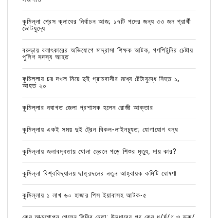
কুমিল্লা প্রেস ক্লাবের নির্বাচন আজ; ১৭টি পদের জন্য ৩৩ জন প্রার্থী
ভোটযুদ্ধে
বরুড়ায় বলাৎকারের অভিযোগে মাদ্রাসা শিক্ষক আটক, গণপিটুনির চেষ্টায়
পুলিশ সদস্য আহত
কুমিল্লায় চর দখল নিয়ে দুই গ্রামবাসীর মধ্যে টেটাযুদ্ধে নিহত ১,
আহত ২০
কুমিল্লার নবাগত জেলা প্রশাসক হলেন রোজী আক্তার
কুমিল্লায় একই সময় দুই ট্রেন বিকল-লাইনচ্যুত; যোগাযোগ বন্ধ
কুমিল্লায় জলাবদ্ধতায় খোলা ড্রেনে পড়ে শিশুর মৃত্যু, দায় কার?
কুমিল্লা বিশ্ববিদ্যালয় ছাত্রদলের নতুন আহ্বায়ক কমিটি ঘোষণা
কুমিল্লায় ১ লাখ ৬০ হাজার পিস ইয়াবাসহ আটক-৫
কেন আত্মগোপন গেলেন শিবির নেতা; উদ্ধারের পর কেন ধ/র্ষ/ণ ও ভ্রু/