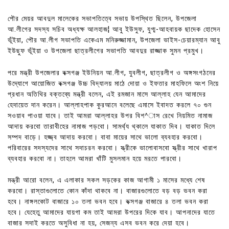
পৌর মেয়র আবদুল মালেকের সভাপতিত্বে সভায় উপস্থিত ছিলেন, উপজেলা
আ.লীগের সদস্য সচিব অধ্যক্ষ আলহাজ¦ আবু ইউসুফ, যুগ্ম-আহবায়ক ছাদেক হোসেন
ভূঁইয়া, পৌর আ.লীগ সভাপতি একেএম মনিরুজ্জামান, উপজেলা ভাইস-চেয়ারম্যান আবু
ইউছুফ ভূঁইয়া ও উপজেলা ছাত্রলীগের সভাপতি আবদুর রাজ্জাক সুমন প্রমুখ।
পরে মন্ত্রী উপজেলার বক্সগঞ্জ ইউনিয়ন আ.লীগ, যুবলীগ, ছাত্রলীগ ও অঙ্গসংগঠনের
উদ্যোগে আয়োজিত বক্সগঞ্জ উচ্চ বিদ্যালয় মাঠে দোয়া ও ইফতার মাহফিলে অংশ নিয়ে
প্রধান অতিথির বক্তব্যে মন্ত্রী বলেন, এই রমজান মাসে আল্লাহ যেন আমাদের
হেদায়েত দান করেন। আল্লাহপাক কুরআনে বলেছে এমাসে ইবাদত করলে ৭০ গুন
সওয়াব পাওয়া যাবে। তাই আমরা আল্লাহর উপর বিশ^াস রেখে নিয়মিত নামাজ
আদায় করবো তারাবীহের নামাজ পড়বো। সামর্থ্য থ্কালে যাকাত দিব। যাকাত দিলে
সম্পদ বাড়ে। হজ্জ্ব আদায় করবো। বাবা মায়ের সাথে ভালো ব্যবহার করবো।
পরিবারের সদস্যদের সাথে সদাচরন করবো। স্ত্রীকে ভালোবাসবো স্ত্রীর সাথে খারাপ
ব্যবহার করবো না। তাহলে আমরা খাঁটি মুসলমান হয়ে মরতে পারবো।
মন্ত্রী আরো বলেন, এ এলাকার সকল সড়কের কাজ আগামী ১ মাসের মধ্যে শেষ
করবো। রাস্তাগুলোতে কোন কাঁদা থাকবে না। বাজারগুলোতে বড় বড় ভবন করা
হবে। নাঙ্গলকোট বাজারে ১০ তলা ভবন হবে। বক্সগঞ্জ বাজারে ৪ তলা ভবন করা
হবে। যেহেতু আমাদের যায়গা কম তাই আমরা উপরের দিকে যাব। আপনাদের যাতে
বাজার সদাই করতে অসুবিধা না হয়, সেজন্য এসব ভবন করে দেয়া হবে।