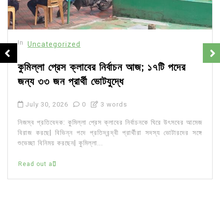
In
Uncategorized
কুমিল্লা প্রেস ক্লাবের নির্বাচন আজ; ১৭টি পদের
জন্য ৩৩ জন প্রার্থী ভোটযুদ্ধে
July 30, 2026
0
3 words
নিজস্ব প্রতিবেদক: কুমিল্লা প্রেস ক্লাবের নির্বাচনকে ঘিরে উৎসবের আমেজ
বিরাজ করছে| বিভিন্ন পদে প্রতিদ্বন্দ্বী প্রার্থীরা সদস্য ভোটারদের সঙ্গে
শুভেচ্ছা বিনিময় করছেন| কুমিল্লা...
Read out all