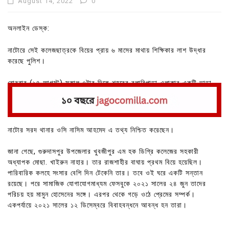
August 14, 2022
0
অনলাইন ডেস্ক:
নাটোরে সেই কলেজছাত্রকে বিয়ের প্রায় ৬ মাসের মাথায় শিক্ষিকার লাশ উদ্ধার
করেছে পুলিশ।
রোববার (১৪ আগস্ট) সকাল ৭টার দিকে শহরের বলারিপাড়া এলাকার একটি ভাড়া
বাসা থেকে লাশটি উদ্ধার করা হয়।ধারণা করা হচ্ছে আত্মহত্যা করেছেন।
নাটোর সরদ থানার ওসি নাসিম আহমেদ এ তথ্য নিশ্চিত করেছেন।
জানা গেছে, গুরুদাসপুর উপজেলার খুবজীপুর এম হক ডিগ্রি কলেজের সহকারী
অধ্যাপক মোছা. খাইরুন নাহার। তার রাজশাহীর বাঘায় প্রথম বিয়ে হয়েছিল।
পারিবারিক কলহে সংসার বেশি দিন টেকেনি তার। তবে ওই ঘরে একটি সন্তান
রয়েছে। পরে সামাজিক যোগাযোগমাধ্যম ফেসবুকে ২০২১ সালের ২৪ জুন তাদের
পরিচয় হয় মামুন হোসেনের সঙ্গে। এরপর থেকে গড়ে ওঠে প্রেমের সম্পর্ক।
একপর্যায়ে ২০২১ সালের ১২ ডিসেম্বরে বিবাহবন্ধনে আবন্ধ হন তারা।