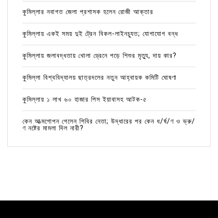
কুমিল্লার নবাগত জেলা প্রশাসক হলেন রোজী আক্তার
কুমিল্লায় একই সময় দুই ট্রেন বিকল-লাইনচ্যুত; যোগাযোগ বন্ধ
কুমিল্লায় জলাবদ্ধতায় খোলা ড্রেনে পড়ে শিশুর মৃত্যু, দায় কার?
কুমিল্লা বিশ্ববিদ্যালয় ছাত্রদলের নতুন আহ্বায়ক কমিটি ঘোষণা
কুমিল্লায় ১ লাখ ৬০ হাজার পিস ইয়াবাসহ আটক-৫
কেন আত্মগোপন গেলেন শিবির নেতা; উদ্ধারের পর কেন ধ/র্ষ/ণ ও ভ্রু/
ণ নষ্টের মামলা দিল নারী?