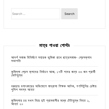
Search
for:
মাত্র পাওয়া পোস্টঃ
আদর্শ সমাজ বিনির্মাণে সহায়ক ভুমিকা রাখে ছাত্রসমাজ- প্রেসক্লাব
সভাপতি
কুমিল্লা প্রেস ক্লাবের নির্বাচন আজ; ১৭টি পদের জন্য ৩৩ জন প্রার্থী
ভোটযুদ্ধে
বরুড়ায় বলাৎকারের অভিযোগে মাদ্রাসা শিক্ষক আটক, গণপিটুনির চেষ্টায়
পুলিশ সদস্য আহত
কুমিল্লায় চর দখল নিয়ে দুই গ্রামবাসীর মধ্যে টেটাযুদ্ধে নিহত ১,
আহত ২০