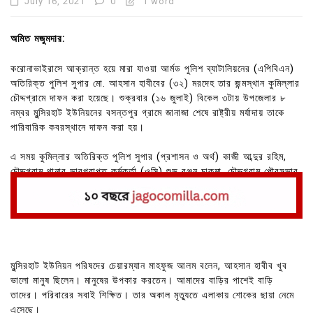
July 16, 2021
0
1 word
অমিত মজুমদার:
করোনাভাইরাসে আক্রান্ত হয়ে মারা যাওয়া আর্মড পুলিশ ব্যাটালিয়নের (এপিবিএন)
অতিরিক্ত পুলিশ সুপার মো. আহসান হাবীবের (৩২) মরদেহ তার জন্মস্থান কুমিল্লার
চৌদ্দগ্রামে দাফন করা হয়েছে। শুক্রবার (১৬ জুলাই) বিকেল ৩টায় উপজেলার ৮
নম্বর মুন্সিরহাট ইউনিয়নের বসন্তপুর গ্রামে জানাজা শেষে রাষ্ট্রীয় মর্যাদায় তাকে
পারিবারিক কবরস্থানে দাফন করা হয়।
এ সময় কুমিল্লার অতিরিক্ত পুলিশ সুপার (প্রশাসন ও অর্থ) কাজী আব্দুর রহিম,
চৌদ্দগ্রাম থানার ভারপ্রাপ্ত কর্মকর্তা (ওসি) শুভ রঞ্জন চাকমা, চৌদ্দগ্রাম পৌরসভার
সাবেক মেয়র মিজানুর রহমান প্রমুখ উপস্থিত ছিলেন।
মুন্সিরহাট ইউনিয়ন পরিষদের চেয়ারম্যান মাহফুজ আলম বলেন, আহসান হাবীব খুব
ভালো মানুষ ছিলেন। মানুষের উপকার করতেন। আমাদের বাড়ির পাশেই বাড়ি
তাদের। পরিবারের সবাই শিক্ষিত। তার অকাল মৃত্যুতে এলাকায় শোকের ছায়া নেমে
এসেছে।