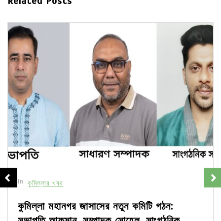
Related Posts
In
কুমিল্লার খবর
কুমিল্লা মহানগর জাসাসের নতুন কমিটি গঠন:
সভাপতি আফসান, সম্পাদক সোহেল, সাংগঠনিক