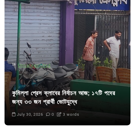
i
g
a
t
i
o
n
In
Uncategorized
কুমিল্লা প্রেস ক্লাবের নির্বাচন আজ; ১৭টি পদের
জন্য ৩৩ জন প্রার্থী ভোটযুদ্ধে
July 30, 2026
0
3 words