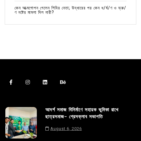
কেন আত্মগোপন গেলেন শিবির নেতা; উদ্ধারের পর কেন ধ/র্ষ/ণ ও ভ্রু/
ণ নষ্টের মামলা দিল নারী?
আদর্শ সমাজ বিনির্মাণে সহায়ক ভুমিকা রাখে
ছাত্রসমাজ- প্রেসক্লাব সভাপতি
August 6, 2026