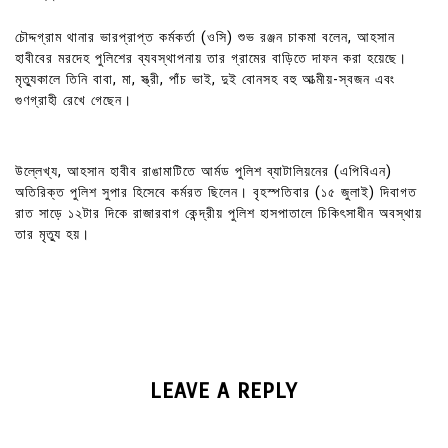
চৌদ্দগ্রাম থানার ভারপ্রাপ্ত কর্মকর্তা (ওসি) শুভ রঞ্জন চাকমা বলেন, আহসান
হাবীবের মরদেহ পুলিশের ব্যবস্থাপনায় তার গ্রামের বাড়িতে দাফন করা হয়েছে।
মৃত্যুকালে তিনি বাবা, মা, স্ত্রী, পাঁচ ভাই, দুই বোনসহ বহু আত্মীয়-স্বজন এবং
গুণগ্রাহী রেখে গেছেন।
উল্লেখ্য, আহসান হাবীব রাঙামাটিতে আর্মড পুলিশ ব্যাটালিয়নের (এপিবিএন)
অতিরিক্ত পুলিশ সুপার হিসেবে কর্মরত ছিলেন। বৃহস্পতিবার (১৫ জুলাই) দিবাগত
রাত সাড়ে ১২টার দিকে রাজারবাগ কেন্দ্রীয় পুলিশ হাসপাতালে চিকিৎসাধীন অবস্থায়
তার মৃত্যু হয়।
LEAVE A REPLY