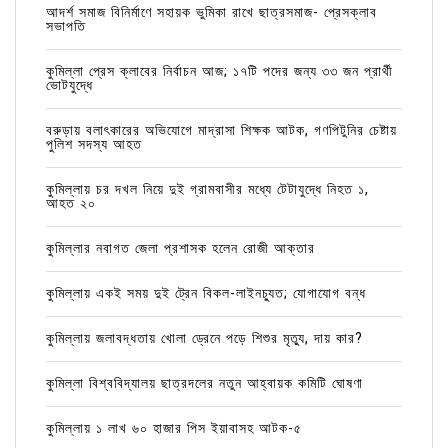
আদর্শ সমাজ বিনির্মাণে সহায়ক ভুমিকা রাখে ছাত্রসমাজ- প্রেসক্লাব
সভাপতি
কুমিল্লা প্রেস ক্লাবের নির্বাচন আজ; ১৭টি পদের জন্য ৩৩ জন প্রার্থী
ভোটযুদ্ধে
বরুড়ায় বলাৎকারের অভিযোগে মাদ্রাসা শিক্ষক আটক, গণপিটুনির চেষ্টায়
পুলিশ সদস্য আহত
কুমিল্লায় চর দখল নিয়ে দুই গ্রামবাসীর মধ্যে টেটাযুদ্ধে নিহত ১,
আহত ২০
কুমিল্লার নবাগত জেলা প্রশাসক হলেন রোজী আক্তার
কুমিল্লায় একই সময় দুই ট্রেন বিকল-লাইনচ্যুত; যোগাযোগ বন্ধ
কুমিল্লায় জলাবদ্ধতায় খোলা ড্রেনে পড়ে শিশুর মৃত্যু, দায় কার?
কুমিল্লা বিশ্ববিদ্যালয় ছাত্রদলের নতুন আহ্বায়ক কমিটি ঘোষণা
কুমিল্লায় ১ লাখ ৬০ হাজার পিস ইয়াবাসহ আটক-৫