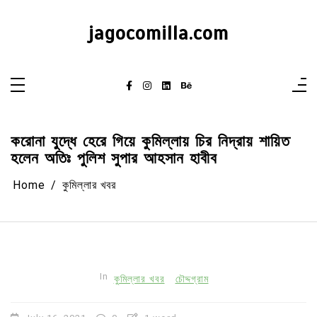
Skip
to
content
jagocomilla.com
করোনা যুদ্ধে হেরে গিয়ে কুমিল্লায় চির নিদ্রায় শায়িত
হলেন অতিঃ পুলিশ সুপার আহসান হাবীব
Home
কুমিল্লার খবর
In
কুমিল্লার খবর
চৌদ্দগ্রাম