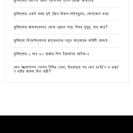
কুমিল্লার নবাগত জেলা প্রশাসক হলেন রোজী আক্তার
কুমিল্লায় একই সময় দুই ট্রেন বিকল-লাইনচ্যুত; যোগাযোগ বন্ধ
কুমিল্লায় জলাবদ্ধতায় খোলা ড্রেনে পড়ে শিশুর মৃত্যু, দায় কার?
কুমিল্লা বিশ্ববিদ্যালয় ছাত্রদলের নতুন আহ্বায়ক কমিটি ঘোষণা
কুমিল্লায় ১ লাখ ৬০ হাজার পিস ইয়াবাসহ আটক-৫
কেন আত্মগোপন গেলেন শিবির নেতা; উদ্ধারের পর কেন ধ/র্ষ/ণ ও ভ্রু/
ণ নষ্টের মামলা দিল নারী?