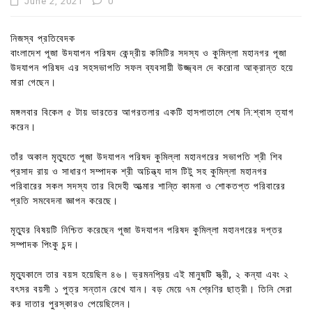
June 2, 2021
0
নিজস্ব প্রতিবেদক
বাংলাদেশ পূজা উদযাপন পরিষদ কেন্দ্রীয় কমিটির সদস্য ও কুমিল্লা মহানগর পূজা
উদযাপন পরিষদ এর সহসভাপতি সফল ব্যবসায়ী উজ্জ্বল দে করোনা আক্রান্ত হয়ে
মারা গেছেন।
মঙ্গলবার বিকেল ৫ টায় ভারতের আগরতলার একটি হাসপাতালে শেষ নি:শ্বাস ত্যাগ
করেন।
তাঁর অকাল মৃত্যুতে পূজা উদযাপন পরিষদ কুমিল্লা মহানগরের সভাপতি শ্রী শিব
প্রসাদ রায় ও সাধারণ সম্পাদক শ্রী অচিন্ত্য দাস টিটু সহ কুমিল্লা মহানগর
পরিবারের সকল সদস্য তার বিদেহী আত্মার শান্তি কামনা ও শোকতপ্ত পরিবারের
প্রতি সমবেদনা জ্ঞাপন করেছে।
মৃত্যুর বিষয়টি নিশ্চিত করেছেন পূজা উদযাপন পরিষদ কুমিল্লা মহানগরের দপ্তর
সম্পাদক পিংকু চন্দ।
মৃত্যুকালে তার বয়স হয়েছিল ৪৬। ভ্রমনপ্রিয় এই মানুষটি স্ত্রী, ২ কন্যা এবং ২
বৎসর বয়সী ১ পুত্র সন্তান রেখে যান। বড় মেয়ে ৭ম শ্রেণির ছাত্রী। তিনি সেরা
কর দাতার পুরস্কারও পেয়েছিলেন।